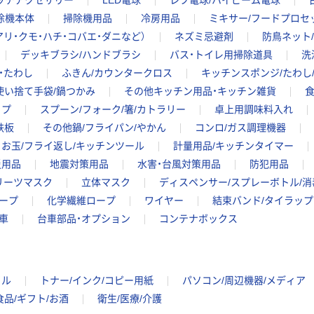
ォッチアクセサリー
LED電球
レフ電球/ハイビーム電球
除機本体
掃除機用品
冷房用品
ミキサー/フードプロセ
リ・クモ・ハチ・コバエ・ダニなど）
ネズミ忌避剤
防鳥ネット
デッキブラシ/ハンドブラシ
バス・トイレ用掃除道具
洗
・たわし
ふきん/カウンタークロス
キッチンスポンジ/たわし
使い捨て手袋/鍋つかみ
その他キッチン用品・キッチン雑貨
ップ
スプーン/フォーク/箸/カトラリー
卓上用調味料入れ
鉄板
その他鍋/フライパン/やかん
コンロ/ガス調理機器
お玉/フライ返し/キッチンツール
計量用品/キッチンタイマー
災用品
地震対策用品
水害・台風対策用品
防犯用品
リーツマスク
立体マスク
ディスペンサー/スプレーボトル/
ープ
化学繊維ロープ
ワイヤー
結束バンド/タイラップ
車
台車部品・オプション
コンテナボックス
イル
トナー/インク/コピー用紙
パソコン/周辺機器/メディア
食品/ギフト/お酒
衛生/医療/介護