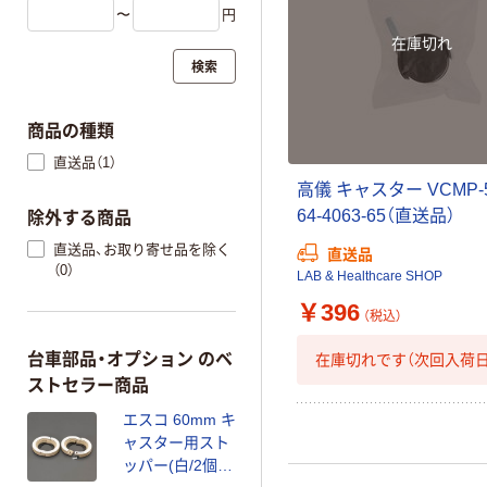
〜
円
在庫切れ
検索
商品の種類
直送品（1）
高儀 キャスター VCMP-5
64-4063-65（直送品）
除外する商品
直送品、お取り寄せ品を除く
直送品
（0）
LAB & Healthcare SHOP
￥396
（税込）
台車部品・オプション のベ
在庫切れです（次回入荷日
ストセラー商品
エスコ 60mm キ
ャスター用スト
ッパー(白/2個)