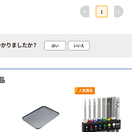
前へ
次へ
1
つかりましたか？
はい
いいえ
品
人気商品