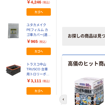
EA979CC-21 1
￥4,246
（税込）
セット（直送品）
カゴへ
ユタカメイク
PEフィルム カ
ゴ車カバー(適用
お探しの商品は見
カゴ車サイ
￥965
（税込）
ズ:800mm×600
mm×1700mm
カゴへ
用) WCC-08 1個
677-6508（直送
高儀のヒット商
品）
トラスコ中山
TRUSCO 台車
用トロリーボッ
クス DTB-BK 1
￥3,111
（税込）
個 693-0764（直
送品）
カゴへ
前のスライドへ