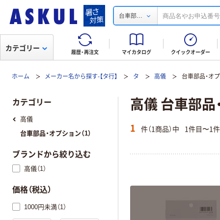
...
台車部
カテゴリー
履歴・再注文
マイカタログ
クイックオーダー
ホーム
メーカー名から探す-【タ行】
タ
高儀
台車部品・オ
高儀 台車部品
カテゴリー
高儀
1
件（1商品）中
1件目〜1
台車部品・オプション（1）
ブランドから絞り込む
高儀（1）
価格（税込）
1000円未満（1）