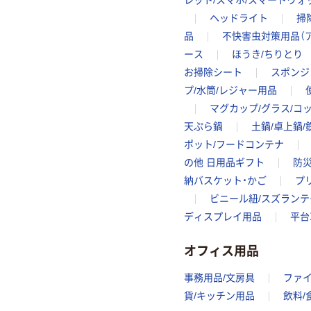
レット/スマホ/スマートウ
ヘッドライト
掃
品
不快害虫対策用品（ア
ース
ほうき/ちりとり
お掃除シート
スポンジ
プ/水筒/レジャー用品
マグカップ/グラス/コ
天ぷら鍋
土鍋/卓上鍋/
ポット/フードコンテナ
の他 日用品ギフト
防
納バスケット・かご
プ
ビニール紐/スズランテ
ディスプレイ用品
平台
オフィス用品
事務用品/文房具
ファ
貨/キッチン用品
飲料/