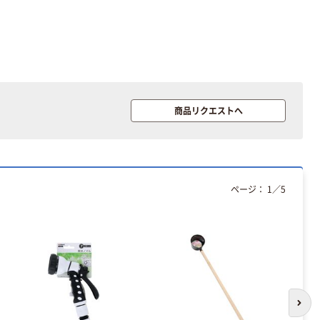
商品リクエストへ
ページ：
1
／
5
次の