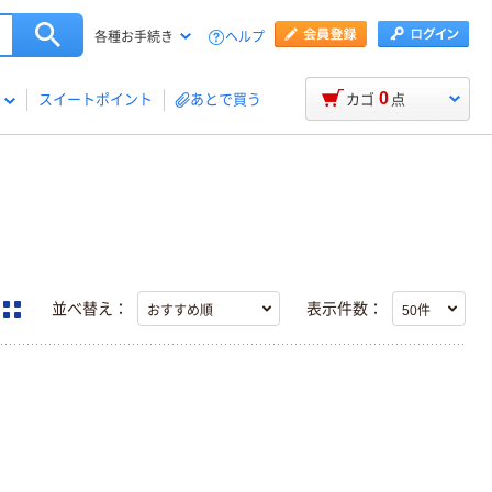
ヘルプ
各種お手続き
0
スイートポイント
あとで買う
カゴ
点
並べ替え：
表示件数：