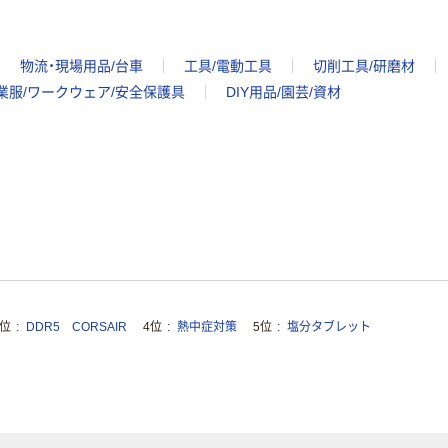
物流・現場用品/台車
工具/電動工具
切削工具/研磨材
業服/ワークウェア/安全保護具
DIY用品/園芸/資材
3位
DDR5 CORSAIR
4位
熱中症対策
5位
塩分タブレット