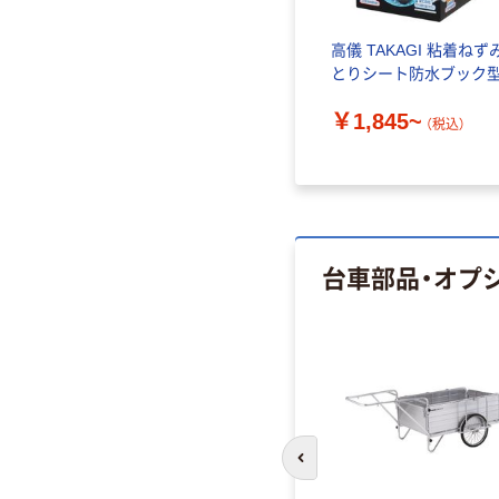
レス清掃
高儀 TAKAGI カラーラベ
高儀 TAKAGI 粘着ねず
ル
とりシート防水ブック
￥1,353~
￥1,845~
）
（税込）
（税込）
台車部品・オプ
前のスライドへ