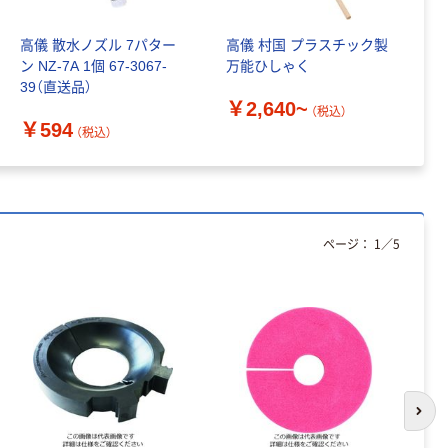
高儀 散水ノズル 7パター
高儀 村国 プラスチック製
高
ン NZ-7A 1個 67-3067-
万能ひしゃく
63
39（直送品）
￥2,640~
￥
（税込）
￥594
（税込）
ページ：
1
／
5
次の