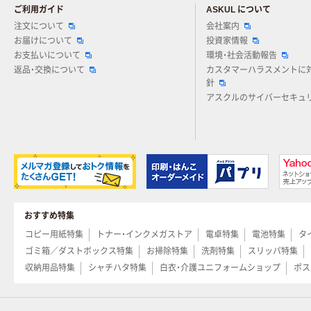
ご利用ガイド
ASKUL について
注文について
会社案内
お届けについて
投資家情報
お支払いについて
環境・社会活動報告
返品・交換について
カスタマーハラスメントに
針
アスクルのサイバーセキュ
おすすめ特集
コピー用紙特集
トナー・インクメガストア
電卓特集
電池特集
タ
ゴミ箱／ダストボックス特集
お掃除特集
洗剤特集
スリッパ特集
収納用品特集
シャチハタ特集
白衣・介護ユニフォームショップ
ポス