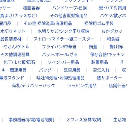
白熱電球
電球形蛍光灯
クリップライト
ランタン
ッサー
樹脂容器
ハンドソープ/石鹸
蚊・ハエ対策用
/鳥よけ（カラスなど）
その他害獣対策用品
バケツ/散水ホ
濯用品
その他 掃除道具/洗濯用品
掃除用ゴム手袋
/水切りネット
水切りかご/シンク周り収納
おかずカッ
食品包装資材
ストロー/マドラー/紙コースター
和食器
やかん/ケトル
フライパン/中華鍋
鍋蓋
揚げ鍋/
その他調理器具
バット/ボール/ざる
保存容器/キッチン
包丁/まな板/砥石
ワイン・バー用品
製菓用品
そ
キー関連用品
バッグ
洗車用品
空気入れ
収
消毒液スタンド
嘔吐物処理・汚物処理用品
膝サポーター
荷札/デリバリーパック
ラッピング用品
店舗什器/
事務機器/家電/電池/照明
オフィス家具/収納
生活雑