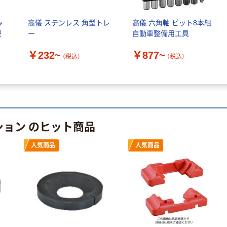
み
高儀 ステンレス 角型トレ
高儀 六角軸 ビット8本組
型
ー
自動車整備用工具
￥232~
￥877~
（税込）
（税込）
ション のヒット商品
人気商品
人気商品