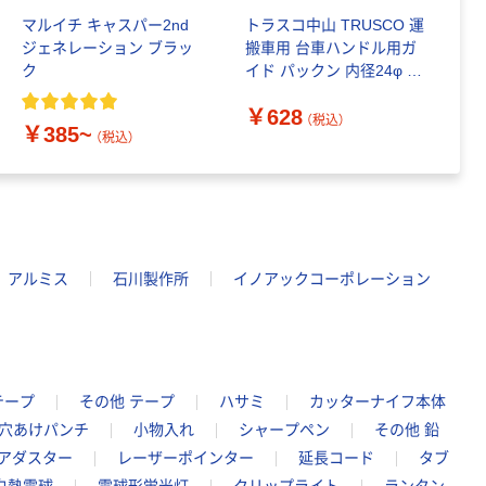
マルイチ キャスパー2nd
トラスコ中山 TRUSCO 運
運
ジェネレーション ブラッ
搬車用 台車ハンドル用ガ
タ
ク
イド パックン 内径24φ 2
￥
個入 PK24-100-2P 1セッ
￥628
ト(2個)（直送品）
（税込）
￥385~
（税込）
アルミス
石川製作所
イノアックコーポレーション
テープ
その他 テープ
ハサミ
カッターナイフ本体
 穴あけパンチ
小物入れ
シャープペン
その他 鉛
アダスター
レーザーポインター
延長コード
タブ