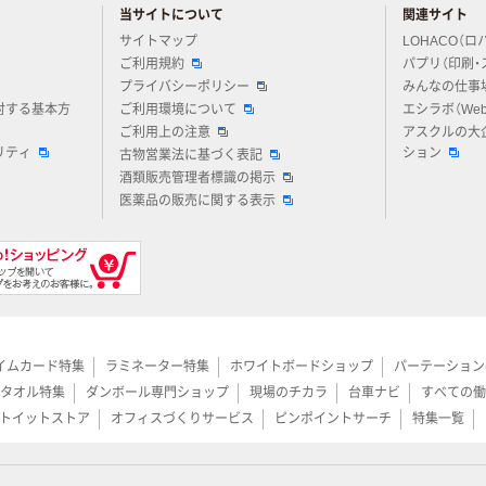
当サイトについて
関連サイト
アスクルについてお気軽にご質問ください
サイトマップ
LOHACO（ロ
ご利用規約
パプリ（印刷・
プライバシーポリシー
みんなの仕事
対する基本方
ご利用環境について
エシラボ（We
ご利用上の注意
アスクルの大
リティ
ション
古物営業法に基づく表記
酒類販売管理者標識の掲示
医薬品の販売に関する表示
イムカード特集
ラミネーター特集
ホワイトボードショップ
パーテーション
タオル特集
ダンボール専門ショップ
現場のチカラ
台車ナビ
すべての働
トイットストア
オフィスづくりサービス
ピンポイントサーチ
特集一覧