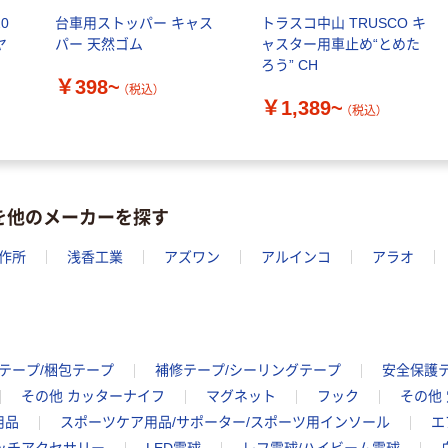
0
台車用ストッパー キャス
トラスコ中山 TRUSCO キ
ヤ
パー 天然ゴム
ャスター用車止め“とめた
ろう” CH
￥398~
（税込）
￥1,389~
（税込）
を他のメーカーを探す
作所
浅香工業
アズワン
アルインコ
アラオ
テープ/梱包テープ
補修テープ/シーリングテープ
安全保護
その他 カッターナイフ
マグネット
フック
その他
用品
スポーツケア用品/サポーター/スポーツ用インソール
エ