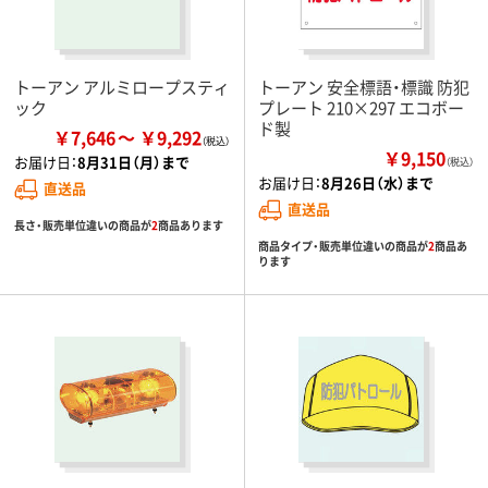
トーアン アルミロープスティ
トーアン 安全標語・標識 防犯
ック
プレート 210×297 エコボー
ド製
￥7,646
￥9,292
￥9,150
お届け日：
8月31日（月）まで
（税込）
お届け日：
8月26日（水）まで
直送品
直送品
長さ・販売単位違いの商品が
2
商品あります
商品タイプ・販売単位違いの商品が
2
商品あ
ります