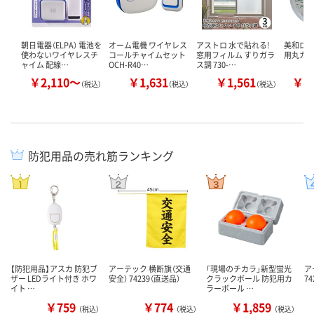
朝日電器（ELPA） 電池を
オーム電機 ワイヤレス
アストロ 水で貼れる!
美和ロック
使わないワイヤレスチ
コールチャイムセット
窓用フィルム すりガラ
用丸カ
ャイム 配線…
OCH-R40…
ス調 730-…
￥2,110～
￥1,631
￥1,561
￥2
（税込）
（税込）
（税込）
防犯用品の売れ筋ランキング
【防犯用品】アスカ 防犯ブ
アーテック 横断旗（交通
「現場のチカラ」新型蛍光
ア
ザー LEDライト付き ホワ
安全） 74239（直送品）
クラックボール 防犯用カ
74
イト …
ラーボール …
￥759
￥774
￥1,859
（税込）
（税込）
（税込）