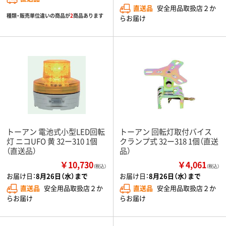
直送品
安全用品取扱店２か
種類・販売単位違いの商品が
2
商品あります
らお届け
トーアン 電池式小型LED回転
トーアン 回転灯取付バイス
灯 ニコUFO 黄 32ー310 1個
クランプ式 32ー318 1個（直送
（直送品）
品）
￥10,730
￥4,061
（税込）
（税込）
お届け日：
8月26日（水）まで
お届け日：
8月26日（水）まで
直送品
安全用品取扱店２か
直送品
安全用品取扱店２か
らお届け
らお届け