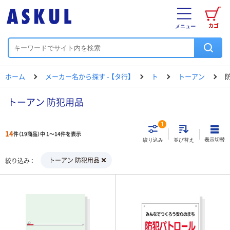
カゴ
メニュー
ホーム
メーカー名から探す - 【タ行】
ト
トーアン
トーアン 防犯用品
1
14
件（19商品）中 1～14件を表示
表示切替
絞り込み
並び替え
トーアン 防犯用品
絞り込み