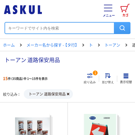
カゴ
メニュー
ホーム
メーカー名から探す - 【タ行】
ト
トーアン
トーアン 道路保安用品
1
15
件（35商品）中 1～15件を表示
表示切替
絞り込み
並び替え
トーアン 道路保安用品
絞り込み