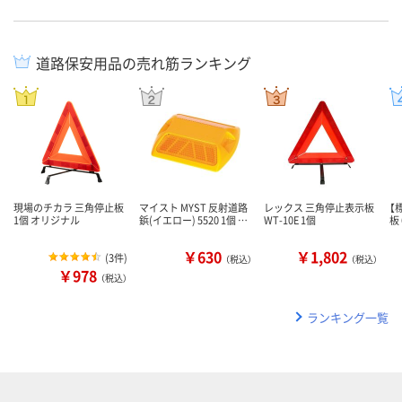
道路保安用品の売れ筋ランキング
現場のチカラ 三角停止板
マイスト MYST 反射道路
レックス 三角停止表示板
【
1個 オリジナル
鋲(イエロー) 5520 1個 …
WT-10E 1個
板 
￥630
￥1,802
(
3件
)
（税込）
（税込）
￥978
（税込）
ランキング一覧