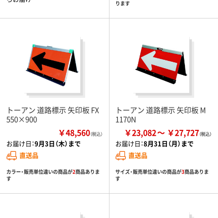
ります
トーアン 道路標示 矢印板 FX
トーアン 道路標示 矢印板 M
550×900
1170N
￥48,560
￥23,082
￥27,727
（税込）
お届け日：
9月3日（木）まで
お届け日：
8月31日（月）まで
直送品
直送品
カラー・販売単位違いの商品が
2
商品ありま
サイズ・販売単位違いの商品が
3
商品ありま
す
す