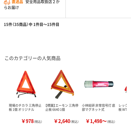
直送品
安全用品取扱店２か
らお届け
15件（35商品）中 1件目～15件目
このカテゴリーの人気商品
現場のチカラ 三角停止
【標識】エーモン 三角停
小林総研 非常信号灯 底
レックス
板 1個 オリジナル
止板 6640 1個
部マグネット式
板 WT-1
￥978
￥2,640
￥1,498～
￥
（税込）
（税込）
（税込）