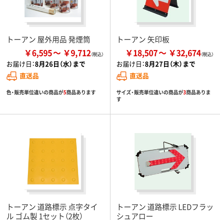
トーアン 屋外用品 発煙筒
トーアン 矢印板
￥6,595
￥9,712
￥18,507
￥32,674
お届け日：
8月26日（水）まで
お届け日：
8月27日（木）まで
直送品
直送品
色・販売単位違いの商品が
5
商品あります
サイズ・販売単位違いの商品が
3
商品ありま
す
トーアン 道路標示 点字タイ
トーアン 道路標示 LEDフラッ
ル ゴム製 1セット（2枚）
シュアロー