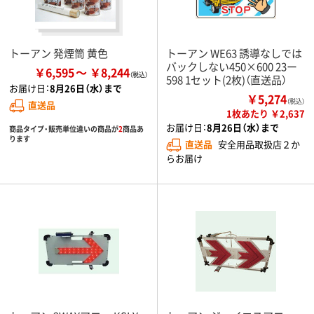
トーアン 発煙筒 黄色
トーアン WE63 誘導なしでは
バックしない450×600 23ー
￥6,595
￥8,244
598 1セット(2枚)（直送品）
お届け日：
8月26日（水）まで
￥5,274
（税込）
直送品
1枚あたり ￥2,637
お届け日：
8月26日（水）まで
商品タイプ・販売単位違いの商品が
2
商品あ
ります
直送品
安全用品取扱店２か
らお届け