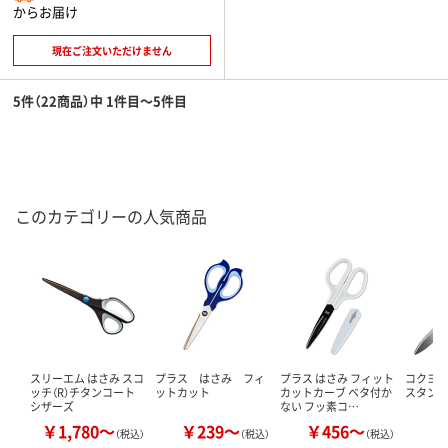
からお届け
現在ご注文いただけません
5件（22商品）中 1件目～5件目
このカテゴリーの人気商品
スリーエム はさみ スコ
プラス はさみ フィ
プラス はさみ フィット
コクヨ 
ッチ（R）チタンコート
ットカット
カットカーブ ベタ付か
スタンダ
シザーズ
ない フッ素コ…
￥1,780～
￥239～
￥456～
￥
（税込）
（税込）
（税込）