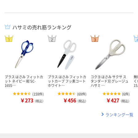
ハサミの売れ筋ランキング
プラス はさみ フィットカ
プラス はさみ フィットカ
コクヨ はさみ サクサ ス
無
ット ネイビー 紺 SC-
ットカーブ フッ素コート
タンダード刃 グレージュ
く
165S…
ホワイト…
ハサミ …
1
(
159件
)
(
69件
)
(
6件
)
￥273
￥456
￥427
（税込）
（税込）
（税込）
ランキング一覧