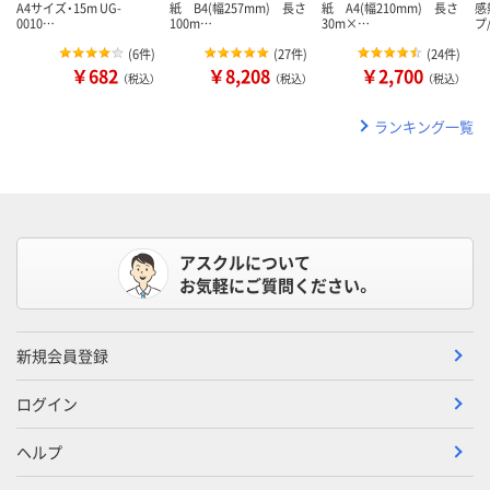
A4サイズ・15m UG-
紙 B4(幅257mm) 長さ
紙 A4(幅210mm) 長さ
感
0010…
100m…
30m×…
プ
(
6件
)
(
27件
)
(
24件
)
￥682
￥8,208
￥2,700
（税込）
（税込）
（税込）
ランキング一覧
アスクルについて
お気軽にご質問ください。
新規会員登録
ログイン
ヘルプ