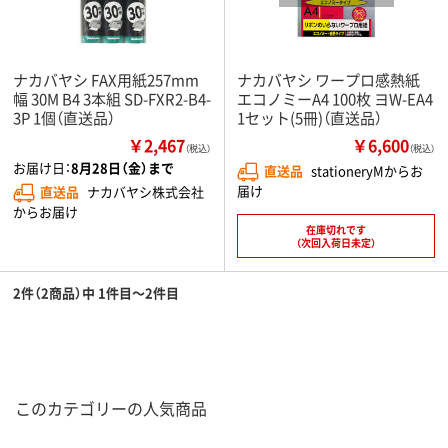
ナカバヤシ FAX用紙257mm
ナカバヤシ ワープロ感熱紙
幅 30M B4 3本組 SD-FXR2-B4-
エコノミーA4 100枚 ヨW-EA4
3P 1個（直送品）
1セット(5冊)（直送品）
￥2,467
￥6,600
（税込）
（税込）
お届け日：
8月28日（金）まで
直送品
stationeryMからお
届け
直送品
ナカバヤシ株式会社
からお届け
在庫切れです
（次回入荷日未定）
2件（2商品）中 1件目～2件目
このカテゴリーの人気商品