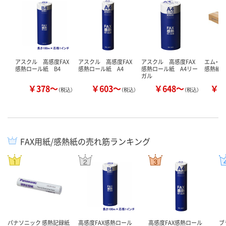
アスクル 高感度FAX
アスクル 高感度FAX
アスクル 高感度FAX
エム・ビー
感熱ロール紙 B4
感熱ロール紙 A4
感熱ロール紙 A4リー
感熱紙 
ガル
￥378～
￥603～
￥648～
￥9
（税込）
（税込）
（税込）
FAX用紙/感熱紙の売れ筋ランキング
パナソニック 感熱記録紙
高感度FAX感熱ロール
高感度FAX感熱ロール
ブ