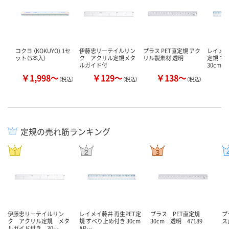
コクヨ （KOKUYO） 1セ
伊藤忠リーテイルリン
プラス PET直定規 アク
レイメイ
ット（5本入）
ク アクリル定規メタ
リル製素材 透明
定規 す
ルガイド付
30cm A
￥1,998～
￥129～
￥138～
（税込）
（税込）
（税込）
定規の売れ筋ランキング
伊藤忠リーテイルリン
レイメイ藤井 再生PET定
プラス PET直定規
プ
ク アクリル定規 メタ
規 すべり止め付き 30cm
30cm 透明 47189
ス
ルガイド付き 30…
AP…