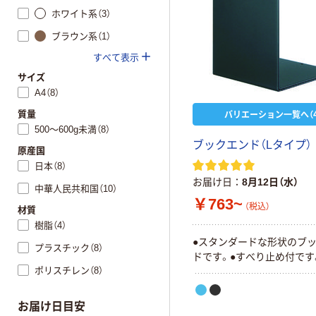
ホワイト系（3）
ブラウン系（1）
すべて表示
サイズ
A4（8）
バリエーション一覧へ（4
質量
500～600g未満（8）
ブックエンド（Lタイプ）
原産国
日本（8）
お届け日
8月12日（水）
中華人民共和国（10）
￥763~
（税込）
材質
樹脂（4）
●スタンダードな形状のブ
プラスチック（8）
ドです。●すべり止め付です
ポリスチレン（8）
お届け日目安