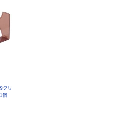
し（パウダーフ
￥298~
（税込）
リー）
本気プライス
嬬恋銘水 ナチュ
ラルミネラルウ
ォーター 500ml
キャップシール
￥1,037~
付き／2Lラベル
（税込）
レス 10本
本気プライス
ファーストレイ
ト ホワイト紙コ
9クリ
ップ
 1個
￥374~
（税込）
人気商品
サントリー 天然
水 ミネラルウォ