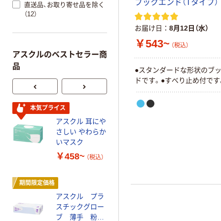
ブックエンド（Tタイプ）
直送品、お取り寄せ品を除く
（12）
お届け日
8月12日（水）
￥543~
（税込）
アスクルのベストセラー商
品
●スタンダードな形状のブ
ドです。●すべり止め付です
本気プライス
オリジナル
アスクル 耳にや
【アスクル限定】
さしい やわらか
ファーストレイ
いマスク
ト ニトリルグ
ローブ ホワイ
￥458~
￥698~
（税込）
（税込）
ト 粉なし（パ
ウダーフリー）
期間限定価格
本気プライス
アスクル プラ
ペーパータオル
スチックグロー
小判・シングル
ブ 薄手 粉な
再生紙 200枚