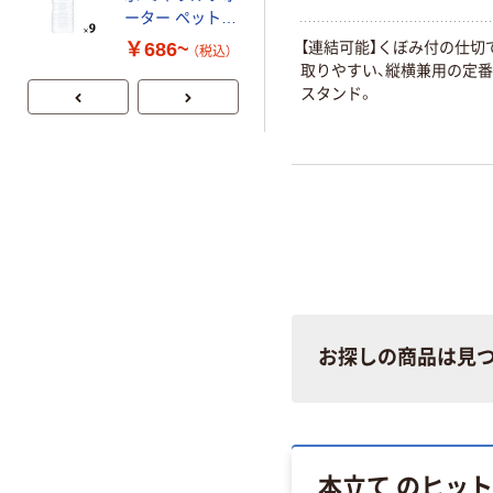
定モデル) 蛍光
ーター ペットボ
ペン ゼブラ
￥52~
（税込）
トル
【連結可能】くぼみ付の仕切
￥686~
（税込）
取りやすい、縦横兼用の定
スタンド。
お探しの商品は見
本立て のヒッ