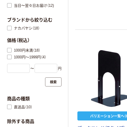
当日〜翌々日お届け（12)
ブランドから絞り込む
ナカバヤシ（18）
価格（税込）
1000円未満（18）
1000円～1999円（4）
〜
円
検索
商品の種類
直送品（10）
バリエーション一覧へ（6
除外する商品