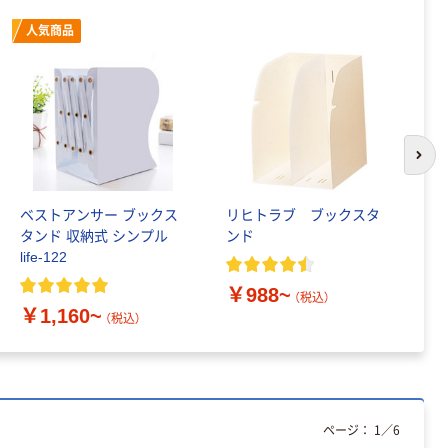
人気商品
次の
ベストアンサー ブックス
リヒトラブ ブックスタ
サ
タンド 収納式 シンプル
ンド
￥
life-122
￥988~
（税込）
￥1,160~
（税込）
ページ：
1
／
6