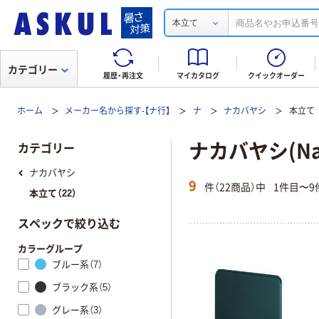
本立て
カテゴリー
履歴・再注文
マイカタログ
クイックオーダー
ホーム
メーカー名から探す-【ナ行】
ナ
ナカバヤシ
本立て
ナカバヤシ(Nak
カテゴリー
ナカバヤシ
9
件（22商品）中
1件目〜9
本立て（22）
スペックで絞り込む
カラーグループ
ブルー系（7）
ブラック系（5）
グレー系（3）