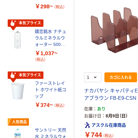
し（パウダーフ
FSC認証紙 アス
￥298~
￥143~
（税込）
（税込）
リー）
クルオリジナル
本気プライス
オリジナル
嬬恋銘水 ナチュ
【アスクル限定】
ラルミネラルウ
ファーストレイ
ォーター 500ml
ト ニトリルグ
キャップシール
ローブ ブル
￥1,037~
￥698~
（税込）
付き／2Lラベル
ー 粉なし（パ
（税込）
レス 10本
ウダーフリー）
オリジナル
本気プライス
カゴに入れる
スズラン 酒精綿
ファーストレイ
G バルクタイプ
ト ホワイト紙コ
ナカバヤシ キャパティE
指定医薬部外品
ップ
アブラウン FB-E9-CSN
￥140~
（税込）
￥374~
（税込）
在庫
あり
お届け日
8月9日（日）
本気プライス
人気商品
アスクル在庫商品
蛍光オプテック
サントリー 天然
ス1(アスクル限
￥744
（税込）
水 ミネラルウォ