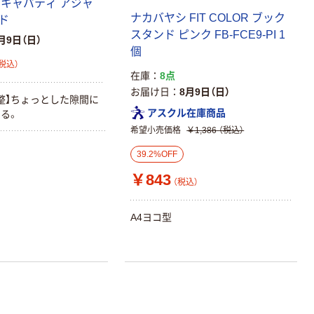
 キャパティ アジャ
ナカバヤシ FIT COLOR ブック
ド
スタンド ピンク FB-FCE9-PI 1
月9日（日）
個
税込）
在庫
8点
お届け日
8月9日（日）
整】ちょっとした隙間に
アスクル在庫商品
る。
希望小売価格
￥1,386
（税込）
39.2%OFF
￥843
（税込）
A4ヨコ型