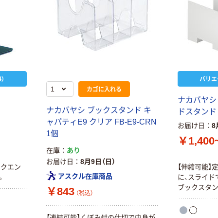
）
バリエ
カゴに入れる
ナカバヤシ
ナカバヤシ ブックスタンド キ
ドスタンド
ャパティE9 クリア FB-E9-CRN
お届け日
8
1個
￥1,400
在庫
あり
お届け日
8月9日（日）
ックエン
【伸縮可能】
アスクル在庫商品
。
に、スライド
ブックスタン
￥843
（税込）
【連結可能】くぼみ付の仕切で中身が