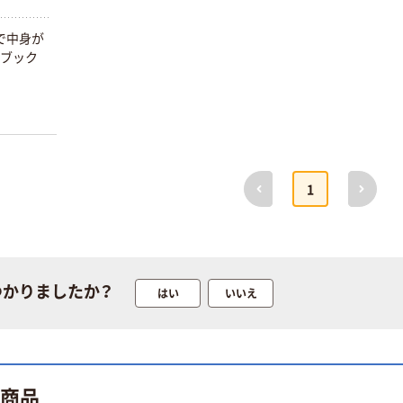
ーター ペットボ
トル
で中身が
￥686~
（税込）
番ブック
前へ
次へ
1
つかりましたか？
はい
いいえ
ト商品