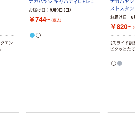
ナカバヤシ キャパティE FB-E
ナカバヤシ
ストスタン
お届け日
8月9日（日）
お届け日
8
￥744~
（税込）
￥820~
（
ックエン
【スライド調
。
ピタッとたて
本気プライス
本気プライス
ティッシュペー
アスクル 耳にや
パー ボックス
さしい やわらか
モカ 200組 5個
いマスク
アスクル オリジ
￥428~
￥458~
（税込）
（税込）
ナルティッシュ
PEFC認証
期間限定価格
アスクル プラ
スチックグロー
ブ 薄手 粉な