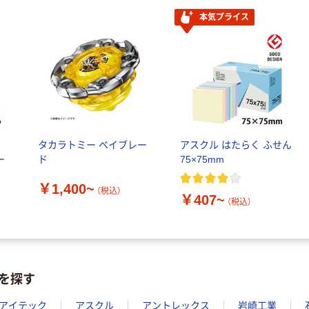
本気プライス
ル
タカラトミー ベイブレー
アスクル はたらく ふせん
ー
ド
75×75mm
￥1,400~
（税込）
￥407~
（税込）
を探す
アイテック
アスクル
アントレックス
岩崎工業