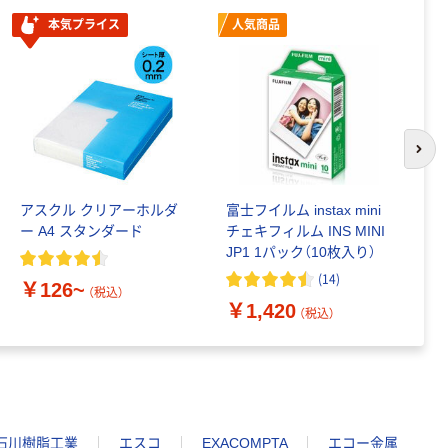
本気プライス
人気商品
次の
アスクル クリアーホルダ
富士フイルム instax mini
ゴ
ー A4 スタンダード
チェキフィルム INS MINI
乳
JP1 1パック（10枚入り）
詰
1
(
14
)
￥126~
（税込）
￥1,420
￥
（税込）
石川樹脂工業
エスコ
EXACOMPTA
エコー金属