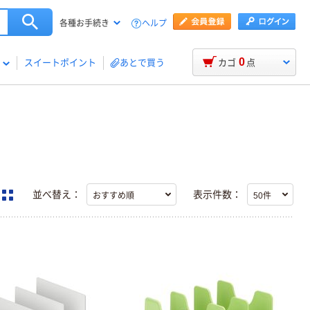
ヘルプ
各種お手続き
0
スイートポイント
あとで買う
カゴ
点
並べ替え：
表示件数：