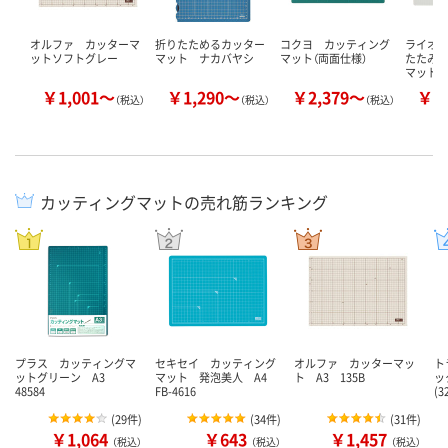
オルファ カッターマ
折りたためるカッター
コクヨ カッティング
ライオ
ットソフトグレー
マット ナカバヤシ
マット（両面仕様）
たたみ
マット
￥1,001～
￥1,290～
￥2,379～
￥1
（税込）
（税込）
（税込）
カッティングマットの売れ筋ランキング
プラス カッティングマ
セキセイ カッティング
オルファ カッターマッ
ト
ットグリーン A3
マット 発泡美人 A4
ト A3 135B
ッ
48584
FB-4616
(3
(
29件
)
(
34件
)
(
31件
)
￥1,064
￥643
￥1,457
（税込）
（税込）
（税込）