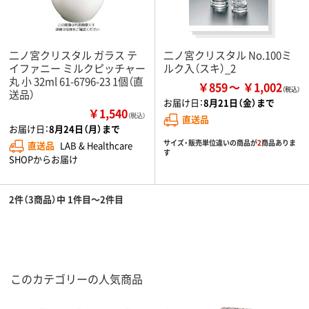
二ノ宮クリスタル ガラス テ
二ノ宮クリスタル No.100ミ
イファニー ミルクピッチャー
ルク入（スキ）_2
丸 小 32ml 61-6796-23 1個（直
￥859
￥1,002
送品）
お届け日：
8月21日（金）まで
￥1,540
（税込）
直送品
お届け日：
8月24日（月）まで
サイズ・販売単位違いの商品が
2
商品ありま
直送品
LAB & Healthcare
す
SHOPからお届け
2件（3商品）中 1件目～2件目
このカテゴリーの人気商品