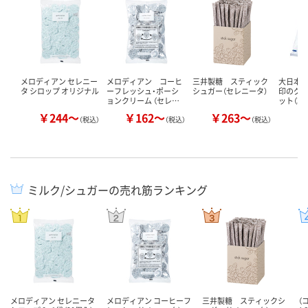
メロディアン セレニー
メロディアン コーヒ
三井製糖 スティック
大日本
タ シロップ オリジナル
ーフレッシュ・ポーシ
シュガー（セレニータ）
印のグラ
ョンクリーム （セレ…
ット（3k
￥244～
￥162～
￥263～
￥
（税込）
（税込）
（税込）
ミルク/シュガーの売れ筋ランキング
メロディアン セレニータ
メロディアン コーヒーフ
三井製糖 スティックシ
（