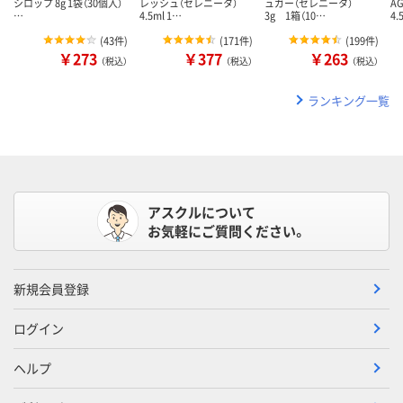
シロップ 8g 1袋（30個入）
レッシュ（セレニータ）
ュガー（セレニータ）
A
…
4.5ml 1…
3g 1箱（10…
4.
(
43件
)
(
171件
)
(
199件
)
￥273
￥377
￥263
（税込）
（税込）
（税込）
ランキング一覧
アスクルについて
お気軽にご質問ください。
新規会員登録
ログイン
ヘルプ