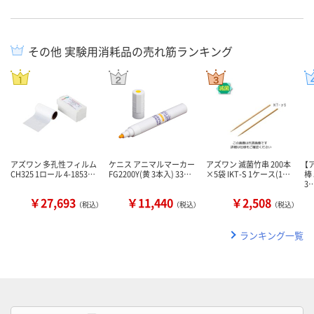
その他 実験用消耗品の売れ筋ランキング
アズワン 多孔性フィルム
ケニス アニマルマーカー
アズワン 滅菌竹串 200本
【
CH325 1ロール 4-1853…
FG2200Y(黄 3本入) 33…
×5袋 IKT-S 1ケース(1…
棒
3
￥27,693
￥11,440
￥2,508
（税込）
（税込）
（税込）
ランキング一覧