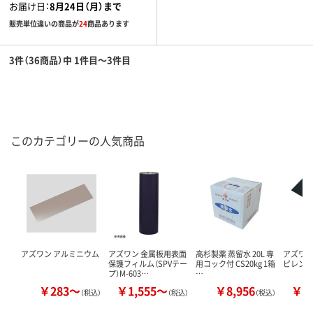
お届け日：
8月24日（月）まで
販売単位違いの商品が
24
商品あります
3件（36商品）中 1件目～3件目
このカテゴリーの人気商品
アズワン アルミニウム
アズワン 金属板用表面
高杉製薬 蒸留水 20L 専
アズワン
保護フィルム（SPVテー
用コック付 CS20kg 1箱
ピレン
プ）M-603…
…
￥283～
￥1,555～
￥8,956
￥1
（税込）
（税込）
（税込）