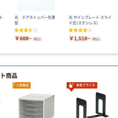
ト
光 ドアストッパー先薄
光 サインプレート スライ
型
ド式（ステンレス）
￥688~
￥1,518~
（税込）
（税込）
ット商品
人気商品
本気プライス