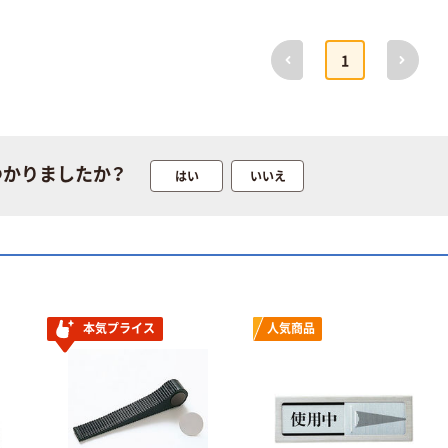
前へ
次へ
1
つかりましたか？
はい
いいえ
本気プライス
人気商品