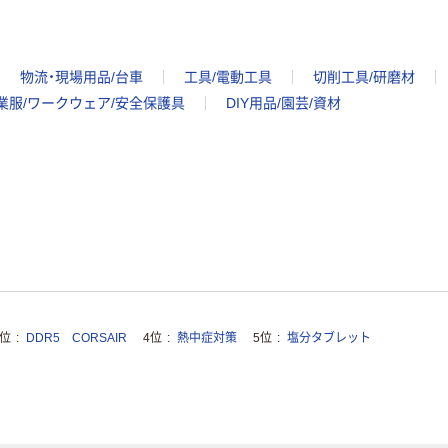
物流・現場用品/台車
工具/電動工具
切削工具/研磨材
業服/ワークウェア/安全保護具
DIY用品/園芸/資材
3位
DDR5 CORSAIR
4位
熱中症対策
5位
塩分タブレット