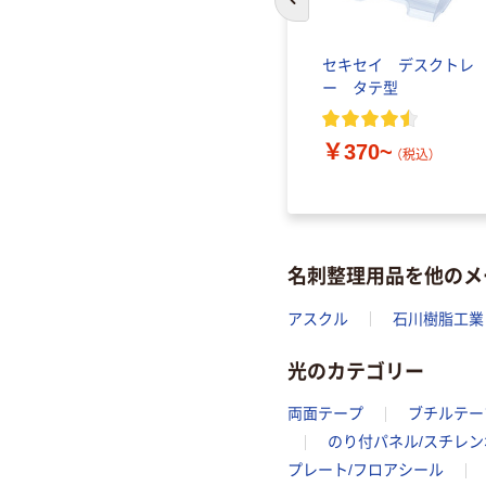
前のスライドへ
ケース
コクヨ 壁掛けポケット
セキセイ デスクトレ
ー タテ型
￥2,112~
（税込）
￥370~
）
（税込）
名刺整理用品を他のメ
アスクル
石川樹脂工業
光のカテゴリー
両面テープ
ブチルテー
のり付パネル/スチレ
プレート/フロアシール