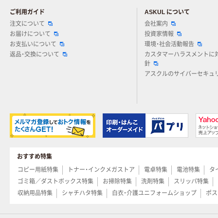
ご利用ガイド
ASKUL について
注文について
会社案内
お届けについて
投資家情報
お支払いについて
環境・社会活動報告
返品・交換について
カスタマーハラスメントに
針
アスクルのサイバーセキュ
おすすめ特集
コピー用紙特集
トナー・インクメガストア
電卓特集
電池特集
タ
ゴミ箱／ダストボックス特集
お掃除特集
洗剤特集
スリッパ特集
収納用品特集
シャチハタ特集
白衣・介護ユニフォームショップ
ポス