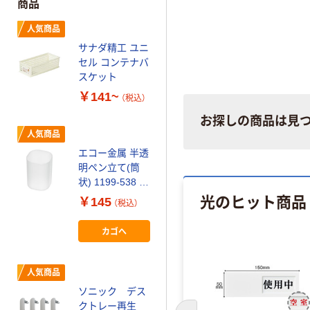
商品
人気商品
サナダ精工 ユニ
セル コンテナバ
スケット
￥141~
（税込）
お探しの商品は見
人気商品
エコー金属 半透
明ペン立て(筒
状) 1199-538 1
光のヒット商品
個
￥145
（税込）
カゴへ
人気商品
ソニック デス
クトレー再生