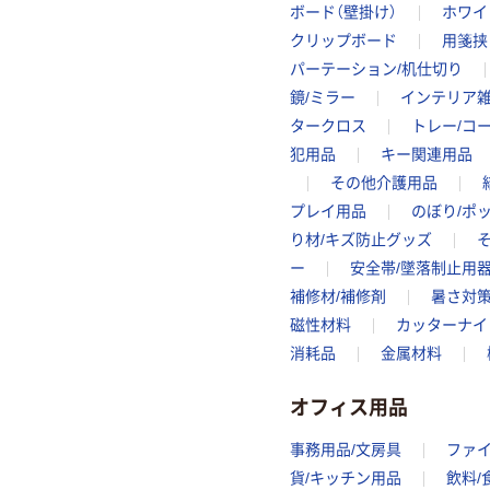
ボード（壁掛け）
ホワイ
クリップボード
用箋挟
パーテーション/机仕切り
鏡/ミラー
インテリア
タークロス
トレー/コ
犯用品
キー関連用品
その他介護用品
プレイ用品
のぼり/ポ
り材/キズ防止グッズ
ー
安全帯/墜落制止用器
補修材/補修剤
暑さ対
磁性材料
カッターナイ
消耗品
金属材料
オフィス用品
事務用品/文房具
ファ
貨/キッチン用品
飲料/