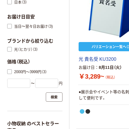
日本（3）
お届け日目安
当日〜翌々日お届け（3)
ブランドから絞り込む
バリエーション一覧へ（3
光（ヒカリ）（3）
光 貴名受 KU3200
価格（税込）
お届け日
8月11日（火）
2000円～3999円（3）
￥3,289~
（税込）
〜
円
●展示会やイベント等の名
検索
して便利です。
小物収納 のベストセラー