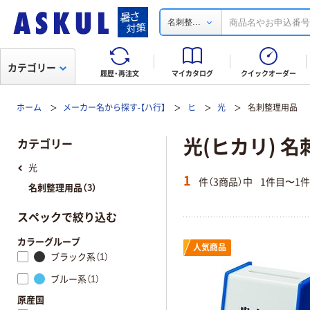
...
名刺整
カテゴリー
履歴・再注文
マイカタログ
クイックオーダー
ホーム
メーカー名から探す-【ハ行】
ヒ
光
名刺整理用品
光(ヒカリ) 
カテゴリー
光
1
件（3商品）中
1件目〜1
名刺整理用品（3）
スペックで絞り込む
カラーグループ
人気商品
ブラック系（1）
ブルー系（1）
原産国