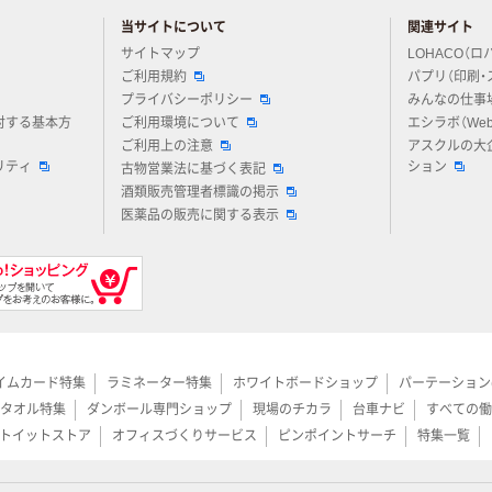
当サイトについて
関連サイト
アスクルについてお気軽にご質問ください
サイトマップ
LOHACO（ロ
ご利用規約
パプリ（印刷・
プライバシーポリシー
みんなの仕事
対する基本方
ご利用環境について
エシラボ（We
ご利用上の注意
アスクルの大
リティ
ション
古物営業法に基づく表記
酒類販売管理者標識の掲示
医薬品の販売に関する表示
イムカード特集
ラミネーター特集
ホワイトボードショップ
パーテーション
タオル特集
ダンボール専門ショップ
現場のチカラ
台車ナビ
すべての働
トイットストア
オフィスづくりサービス
ピンポイントサーチ
特集一覧