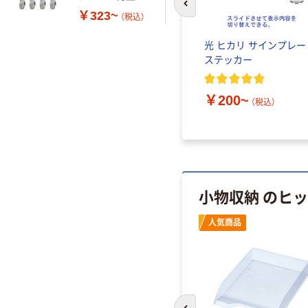
前のスライドへ
￥323~
（税込）
ドダブル
光 PJ メッシュパネル 白
光 ヒカリ サインプレー
8 1パック
ステッカー
￥1,377~
（税込）
￥200~
（税込）
小物収納 のヒ
人気商品
人気商品