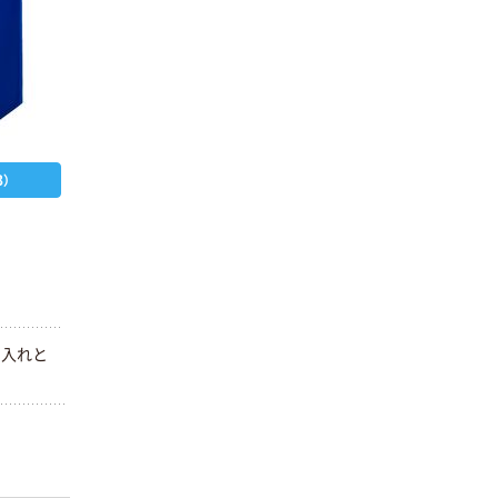
）
刺入れと