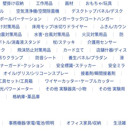
壁掛け収納
工作用品
画材
おもちゃ/玩具
ル
空気清浄機/空間除菌機
デスクトップパネル/デスク
/ポールパーテーション
ハンガーラック/コートハンガー
け対策用品
床用モップ/水切りドライヤー
ふきん/カウン
地震対策用品
水害・台風対策用品
火災対策用品
防
ボトル/消毒液スタンド
杖/ステッキ
介護用センサー
ック
飛沫防止対策用品
カード立て
店舗什器/ディス
吊りクランプ
防音シート
養生パネル/プラダン
滑
ナーガード・クッション
安全標識・ステッカー
安全ミラ
オイル/グリス/シリコーンスプレー
接着剤/瞬間接着剤
工具セット/工具箱
ワイヤーカッター・ケーブルカッター
光パワーメーター
その他 実験器具・小物
その他 実験用
台
格納庫・薬品庫
事務機器/家電/電池/照明
オフィス家具/収納
生活雑