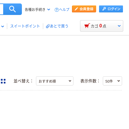
ヘルプ
各種お手続き
0
スイートポイント
あとで買う
カゴ
点
並べ替え：
表示件数：