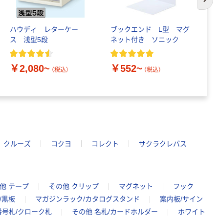
次の
ハウディ レターケー
ブックエンド L型 マグ
Ａ
ス 浅型5段
ネット付き ソニック
ジ
￥2,080~
￥552~
￥
（税込）
（税込）
クルーズ
コクヨ
コレクト
サクラクレパス
他 テープ
その他 クリップ
マグネット
フック
/黒板
マガジンラック/カタログスタンド
案内板/サイン
番号札/クローク札
その他 名札/カードホルダー
ホワイト