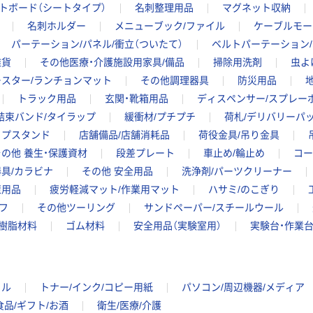
トボード（シートタイプ）
名刺整理用品
マグネット収納
名刺ホルダー
メニューブック/ファイル
ケーブルモー
パーテーション/パネル/衝立（ついたて）
ベルトパーテーション
雑貨
その他医療・介護施設用家具/備品
掃除用洗剤
虫よ
ースター/ランチョンマット
その他調理器具
防災用品
トラック用品
玄関・靴箱用品
ディスペンサー/スプレー
結束バンド/タイラップ
緩衝材/プチプチ
荷札/デリバリーパ
ップスタンド
店舗備品/店舗消耗品
荷役金具/吊り金具
その他 養生・保護資材
段差プレート
車止め/輪止め
コー
具/カラビナ
その他 安全用品
洗浄剤/パーツクリーナー
策用品
疲労軽減マット/作業用マット
ハサミ/のこぎり
フ
その他ツーリング
サンドペーパー/スチールウール
樹脂材料
ゴム材料
安全用品（実験室用）
実験台・作業
イル
トナー/インク/コピー用紙
パソコン/周辺機器/メディア
食品/ギフト/お酒
衛生/医療/介護