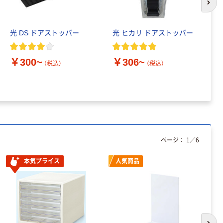
次の
光 DS ドアストッパー
光 ヒカリ ドアストッパー
光
ナ
￥300~
￥306~
（税込）
（税込）
￥
ページ：
1
／
6
本気プライス
人気商品