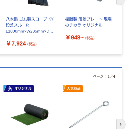
次の
八木熊 ゴム製スロープ KY
樹脂製 段差プレート 現場
段
段差スルーR
のチカラ オリジナル
未
L1000mm×W235mm×D2
￥948~
￥
9.5mm 1137070301 1個
（税込）
￥7,924
（直送品）
（税込）
本気プライス
オリジナル
アスクル トイ
コピー用紙 ア
レのおそうじシ
スクル マルチ
ページ：
1
／
4
ート 大王製紙
ペーパー スーパ
共同企画 トイ
ーホワイト+
￥330~
￥149~
（税込）
（税込）
オリジナル
人気商品
レクリーナー
トイレシート
オリジナル
本気プライス
オリジナル
【ガムテープ】ア
アスクル プラス
スクル 現場のチ
チックグローブ
カラ 厚さ
粉なし（パウダ
次の