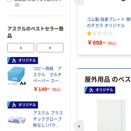
前のスライドへ
（1）
段差解消
ミスギ セフティスロープ
ゴム製 段差プレート 現
300mm
本体
のチカラ オリジナル
アスクルのベストセラー商
品
￥9,297~
（税込）
￥698~
（税込）
）
オリジナル
オリジナル
コピー用紙 ア
コピー用紙 マ
スクル マルチ
ルチペーパー
屋外用品 のベ
ペーパー スーパ
スーパーエコノ
ーホワイト+
ミー+
￥149~
￥149~
（税込）
（税込）
オリジナル
オリジナル
本気プライス
アスクル プラス
トイレットペー
チックグローブ
パー ダブル60
粉なし（パウダ
ｍ 再生紙
前のスライドへ