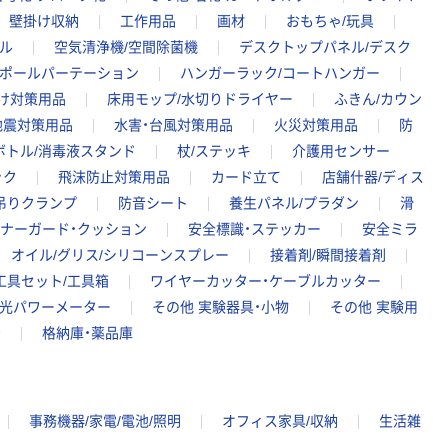
FSC認証 シング
￥149~
（税込）
壁掛け収納
工作用品
画材
おもちゃ/玩具
ル 大王製紙共同
ル
空気清浄機/空間除菌機
デスクトップパネル/デスク
企画 オリジナル
/ポールパーテーション
ハンガーラック/コートハンガー
け対策用品
床用モップ/水切りドライヤー
ふきん/カウン
地震対策用品
水害・台風対策用品
火災対策用品
防
ボトル/消毒液スタンド
杖/ステッキ
介護用センサー
ック
飛沫防止対策用品
カード立て
店舗什器/ディス
吊りクランプ
防音シート
養生パネル/プラダン
滑
ナーガード・クッション
安全標識・ステッカー
安全ミラ
オイル/グリス/シリコーンスプレー
接着剤/瞬間接着剤
工具セット/工具箱
ワイヤーカッター・ケーブルカッター
光パワーメーター
その他 実験器具・小物
その他 実験用
台
格納庫・薬品庫
事務機器/家電/電池/照明
オフィス家具/収納
生活雑