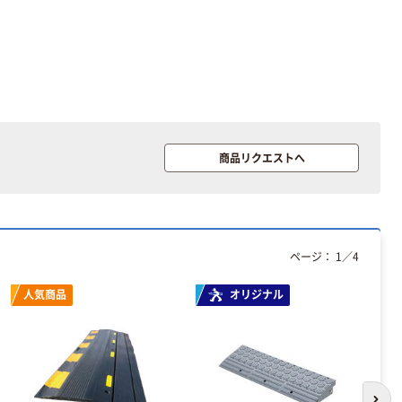
商品リクエストへ
ページ：
1
／
4
人気商品
オリジナル