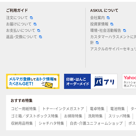
ご利用ガイド
ASKUL について
注文について
会社案内
お届けについて
投資家情報
お支払いについて
環境・社会活動報告
返品・交換について
カスタマーハラスメントに
針
アスクルのサイバーセキュ
おすすめ特集
コピー用紙特集
トナー・インクメガストア
電卓特集
電池特集
タ
ゴミ箱／ダストボックス特集
お掃除特集
洗剤特集
スリッパ特集
収納用品特集
シャチハタ特集
白衣・介護ユニフォームショップ
ポス