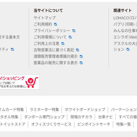
当サイトについて
関連サイト
アスクルについてお気軽にご質問ください
サイトマップ
LOHACO（ロ
ご利用規約
パプリ（印刷・
プライバシーポリシー
みんなの仕事
対する基本方
ご利用環境について
エシラボ（We
ご利用上の注意
アスクルの大
リティ
ション
古物営業法に基づく表記
酒類販売管理者標識の掲示
医薬品の販売に関する表示
イムカード特集
ラミネーター特集
ホワイトボードショップ
パーテーション
タオル特集
ダンボール専門ショップ
現場のチカラ
台車ナビ
すべての働
トイットストア
オフィスづくりサービス
ピンポイントサーチ
特集一覧