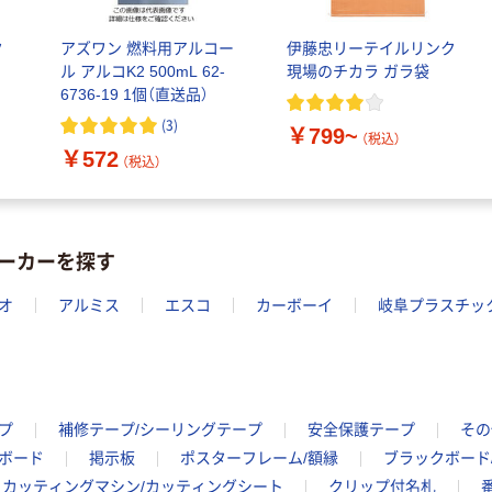
キャップシール
FSC認証紙 アス
￥1,037~
￥143~
（税込）
付き／2Lラベル
クルオリジナル
（税込）
レス 10本
ク
アズワン 燃料用アルコー
伊藤忠リーテイルリンク
本気プライス
ル アルコK2 500mL 62-
現場のチカラ ガラ袋
オリジナル
6736-19 1個（直送品）
ティッシュペー
スズラン 酒精綿
パー ボックス
(
3
)
￥799~
G バルクタイプ
（税込）
モカ 200組 5個
￥572
指定医薬部外品
（税込）
アスクル オリジ
￥428~
（税込）
ナルティッシュ
￥140~
（税込）
PEFC認証
オリジナル
ーカーを探す
人気商品
【アスクル限定】
サントリー 天然
ファーストレイ
オ
アルミス
エスコ
カーボーイ
岐阜プラスチッ
水 ミネラルウォ
ト ニトリルグ
ーター ペットボ
ローブ ブル
￥698~
（税込）
トル
ー 粉なし（パ
￥686~
（税込）
ウダーフリー）
オリジナル
本気プライス
プ
補修テープ/シーリングテープ
安全保護テープ
その
アスクル 検査用
ファーストレイ
ディスポパンツ
ンボード
掲示板
ポスターフレーム/額縁
ブラックボード
ト ホワイト紙コ
￥96~
カッティングマシン/カッティングシート
クリップ付名札
（税込）