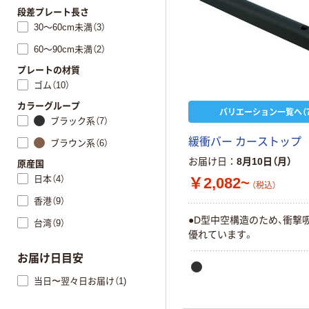
段差プレート長さ
30～60cm未満（3）
60～90cm未満（2）
プレートの材質
ゴム（10）
カラーグループ
バリエーション一覧へ（7
ブラック系（7）
緩衝バー カーストップ
ブラウン系（6）
お届け日
8月10日（月）
原産国
日本（4）
￥2,082~
（税込）
香港（9）
●D型中空構造のため、衝撃
台湾（9）
優れています。
お届け日目安
当日〜翌々日お届け（1)