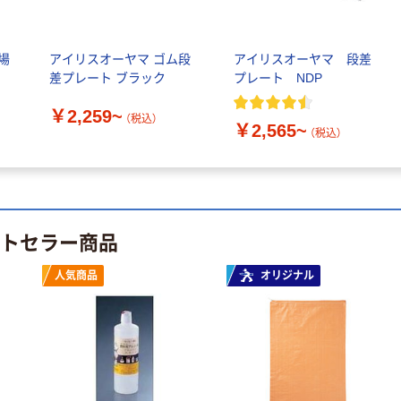
場
アイリスオーヤマ ゴム段
アイリスオーヤマ 段差
差プレート ブラック
プレート NDP
￥2,259~
（税込）
￥2,565~
（税込）
本気プライス
オリジナル
蛍光オプテック
【アスクル限定】
ス1(アスクル限
ファーストレイ
ストセラー商品
定モデル) 蛍光
ト ニトリルグ
ペン ゼブラ
ローブ ホワイ
￥52~
￥698~
（税込）
（税込）
人気商品
オリジナル
ト 粉なし（パ
ウダーフリー）
本気プライス
本気プライス
嬬恋銘水 ナチュ
ペーパータオル
ラルミネラルウ
小判・シングル
ォーター 500ml
再生紙 200枚