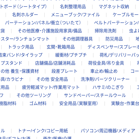
ップ
トボード（シートタイプ）
名刺整理用品
マグネット収納
￥374~
（税込）
名刺ホルダー
メニューブック/ファイル
ケーブルモー
パーテーション/パネル/衝立（ついたて）
ベルトパーテーション
雑貨
その他医療・介護施設用家具/備品
掃除用洗剤
虫よ
ースター/ランチョンマット
その他調理器具
防災用品
トラック用品
玄関・靴箱用品
ディスペンサー/スプレー
結束バンド/タイラップ
緩衝材/プチプチ
荷札/デリバリーパ
ップスタンド
店舗備品/店舗消耗品
荷役金具/吊り金具
その他 養生・保護資材
段差プレート
車止め/輪止め
コー
具/カラビナ
その他 安全用品
洗浄剤/パーツクリーナー
策用品
疲労軽減マット/作業用マット
ハサミ/のこぎり
フ
その他ツーリング
サンドペーパー/スチールウール
樹脂材料
ゴム材料
安全用品（実験室用）
実験台・作業
イル
トナー/インク/コピー用紙
パソコン/周辺機器/メディア
食品/ギフト/お酒
衛生/医療/介護