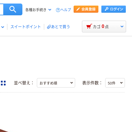
ヘルプ
各種お手続き
0
スイートポイント
あとで買う
カゴ
点
並べ替え：
表示件数：