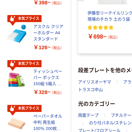
ーフリー）
100% 6ロール
￥398~
￥460~
（税込）
（税込）
リサイクル100
芯あり FSC認
伊藤忠リーテイルリン
証
本気プライス
本気プライス
現場のチカラ 土のう袋
アスクル クリア
アスクル 耳にや
ーホルダー A4
さしい やわらか
￥698~
（税込）
スタンダード
いマスク
￥126~
￥458~
（税込）
（税込）
本気プライス
本気プライス
段差プレートを他のメ
ティッシュペー
トイレットペー
パー ボックス
パー シングル
アイリスオーヤマ
アラ
150組 5箱入 ア
120ｍ 再生紙
トラスコ中山
スクル スマート
100% 6ロール
￥328~
￥470~
（税込）
（税込）
コンパクト ビ
リサイクル100
光のカテゴリー
ビッド PEFC認
芯あり FSC認
証
証
本気プライス
期間限定価格
両面テープ
ブチルテー
ペーパータオル
アスクル プラ
中判 再生紙
スチックグロー
のり付パネル/スチレ
100％ 200枚
ブ 薄手 粉な
プレート/フロアシール