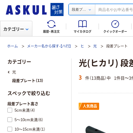
...
段差プ
カテゴリー
履歴・再注文
マイカタログ
クイックオーダー
ホーム
メーカー名から探す-【ハ行】
ヒ
光
段差プレート
光(ヒカリ) 
カテゴリー
光
3
件（13商品）中
1件目〜3
段差プレート（13）
スペックで絞り込む
段差プレート高さ
人気商品
5cm未満（4）
5～10cm未満（6）
10～15cm未満（1）