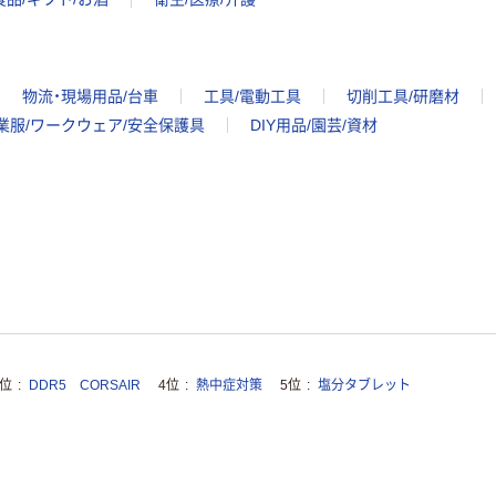
物流・現場用品/台車
工具/電動工具
切削工具/研磨材
業服/ワークウェア/安全保護具
DIY用品/園芸/資材
3位
DDR5 CORSAIR
4位
熱中症対策
5位
塩分タブレット