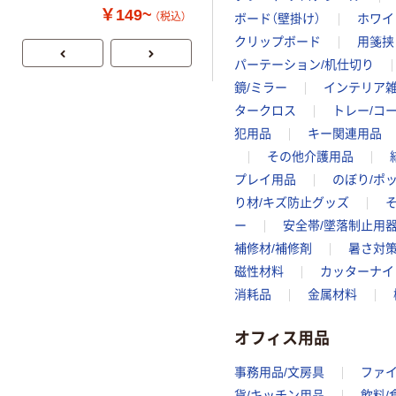
FSC認証 シング
し（パウダーフ
￥149~
￥298~
（税込）
（税込）
ボード（壁掛け）
ホワイ
ル 大王製紙共同
リー）
クリップボード
用箋挟
企画 オリジナル
パーテーション/机仕切り
鏡/ミラー
インテリア
タークロス
トレー/コ
犯用品
キー関連用品
その他介護用品
プレイ用品
のぼり/ポ
り材/キズ防止グッズ
ー
安全帯/墜落制止用器
補修材/補修剤
暑さ対
磁性材料
カッターナイ
消耗品
金属材料
オフィス用品
事務用品/文房具
ファ
貨/キッチン用品
飲料/