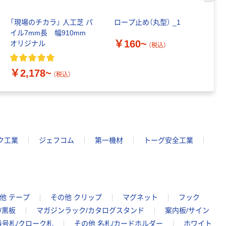
0.22mm 布テー
ーフリー）
￥145~
￥398~
（税込）
（税込）
プ
「現場のチカラ」 人工芝 パ
ロープ止め（丸型） _1
エ
本気プライス
イル7mm長 幅910mm
ン
￥160~
オリジナル
個
アスクル クリア
（税込）
ーホルダー A4
￥
スタンダード
￥2,178~
（税込）
￥126~
（税込）
本気プライス
ティッシュペー
パー ボックス
ク工業
ジェフコム
第一機材
トーグ安全工業
150組 5箱入 ア
スクル スマート
￥328~
（税込）
コンパクト ビ
ビッド PEFC認
証
本気プライス
他 テープ
その他 クリップ
マグネット
フック
ペーパータオル
中判 再生紙
/黒板
マガジンラック/カタログスタンド
案内板/サイン
100％ 200枚
番号札/クローク札
その他 名札/カードホルダー
ホワイト