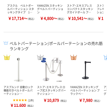
アスクル ベルトポー
YAMAZEN スタッキン
ストア・エキスプレス
ストア・
ルパーティション スタ
グベルトパーティショ
コンパクトスタッキン
フレキ
ッキングタイプ 1…
ン
グガイドポール ブ…
ション 
￥17,714～
￥4,800～
￥10,541～
￥14
（税込）
（税込）
（税込）
ベルトパーテーション/ポールパーテーションの売れ筋
ランキング
アスプルンド 自動ロック
ストア・エキスプレス ロ
YAMAZEN スタッキング
ア
機能付きべルトポールパ
ープ式スタッキングパー
ベルトパーティション ブ
ー
ーティション …
ティション …
ラックベ…
グ
￥10,879
￥7,980
(
1件
)
（税込）
（税込）
￥11,600
（税込）