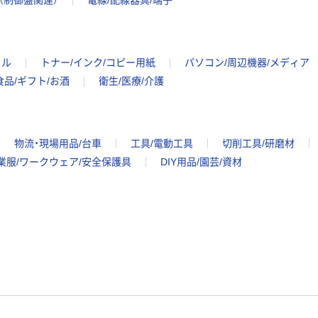
（制御盤関連）
電線/配線器具/端子
イル
トナー/インク/コピー用紙
パソコン/周辺機器/メディア
食品/ギフト/お酒
衛生/医療/介護
物流・現場用品/台車
工具/電動工具
切削工具/研磨材
業服/ワークウェア/安全保護具
DIY用品/園芸/資材