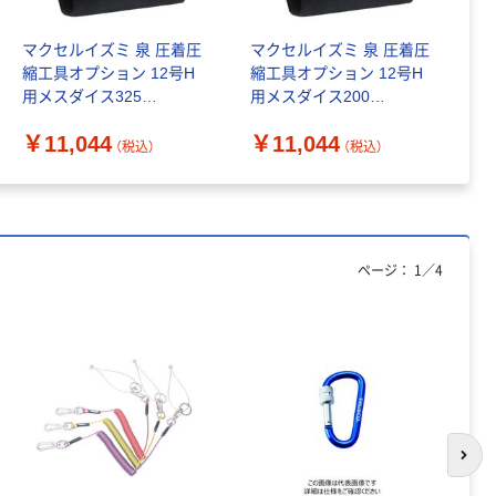
フルハーネス型
￥19,270~
安全帯 セット品
マクセルイズミ 泉 圧着圧
マクセルイズミ 泉 圧着圧
マ
（税込）
縮工具オプション 12号H
縮工具オプション 12号H
縮
用メスダイス325
用メスダイス200
用
アイテック 光
119885030 1個 223-
119885040 1個 223-
11
カラビナ 黒
￥11,044
￥11,044
￥
8923（直送品）
8918（直送品）
8
60mm KRA-601
（税込）
（税込）
1個 820-
￥169
（税込）
1603（直送品）
カゴへ
ページ：
1
／
4
【墜落制止用器
具】藤井電工 胴
ベルト型
￥10,100~
（税込）
次の