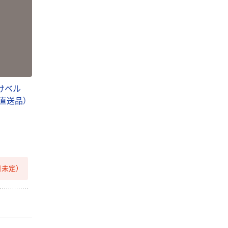
けベル
1（直送品）
未定）