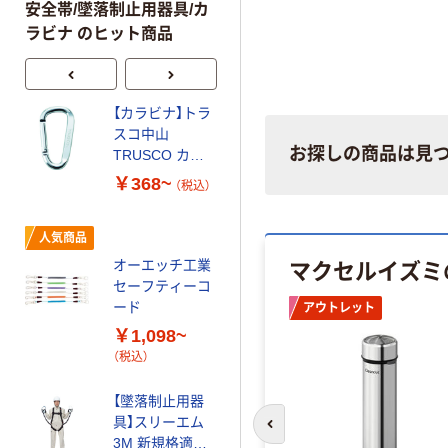
安全帯/墜落制止用器具/カ
ラビナ のヒット商品
【カラビナ】トラ
スナップオン・
スコ中山
ツールズ（Snap-
お探しの商品は見
TRUSCO カラ
on） バーコ ラン
ビナ
ヤード 3875
￥368~
￥2,195~
（税込）
470
（税込）
人気商品
人気商品
マクセルイズミ
オーエッチ工業
OH 安全ロープ
セーフティーコ
落下防止用セー
ード
アウトレット
フティコード
￥1,098~
（ステンレスワ
￥1,417
（税込）
（税込）
イヤー）SCN-
10B 1個
カゴへ
【墜落制止用器
具】スリーエム
前のスライドへ
3M 新規格適合