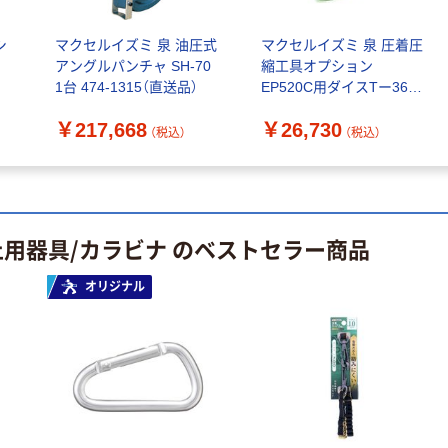
￥870~
￥5,725~
（税込）
（税込）
シ
マクセルイズミ 泉 油圧式
マクセルイズミ 泉 圧着圧
D環 FL 藤井電
アングルパンチャ SH-70
縮工具オプション
胴ベルト（ボー
工
1台 474-1315（直送品）
EP520C用ダイスTー365
ダー柄・ワンフ
￥580~
113241100 1組 223-
（税込）
ィンガーバック
￥217,668
￥26,730
8978（直送品）
（税込）
（税込）
ル）
￥5,725~
藤井電工 ツヨロ
（税込）
ン 胴ベルトのみ
Mサイズ TUB-
藤井電工 胴ベル
SOTN
￥6,101~
ト型2丁掛け用
止用器具/カラビナ のベストセラー商品
（税込）
ランヤード
￥6,510~
オリジナル
（税込）