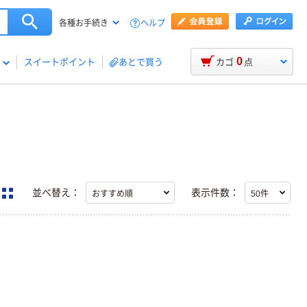
ヘルプ
各種お手続き
0
スイートポイント
あとで買う
カゴ
点
並べ替え：
表示件数：