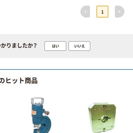
前へ
次へ
1
【墜落制止用器
ワークポジショ
具】谷沢製作所
ン用器具（柱上
つかりましたか？
はい
いいえ
新規格適合 フル
作業用） WP 藤
ハーネス型安全
井電工
￥13,419~
￥8,702~
帯
（税込）
（税込）
フルハーネス“ハ
胴ベルト型安全
のヒット商品
ーネスGS”（SEG
帯 TB-RL 藤井
ハーネス・スチ
電工
ール製バック
￥12,335~
￥12,389~
ル） スチール製
（税込）
（税込）
バックル
中林製作所 紛失
胴ベルト（ドッ
防止カールコー
ト柄・ワンフィ
ド BLT
ンガーバック
ル）