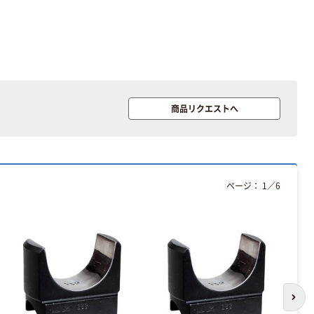
【カラビナ】トラ
スコ中山
商品リクエストへ
TRUSCO カラ
ビナ
￥368~
（税込）
人気商品
ページ：
1
／
6
オーエッチ工業
セーフティーコ
ード
￥1,098~
（税込）
【墜落制止用器
具】スリーエム
次の
3M 新規格適合