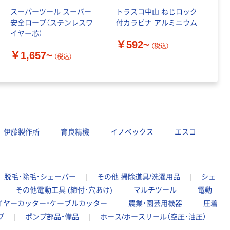
スーパーツール スーパー
トラスコ中山 ねじロック
中
安全ロープ（ステンレスワ
付カラビナ アルミニウム
リ
イヤー芯）
￥592~
￥
（税込）
￥1,657~
（税込）
伊藤製作所
育良精機
イノベックス
エスコ
脱毛・除毛・シェーバー
その他 掃除道具/洗濯用品
シェ
その他電動工具 (締付・穴あけ)
マルチツール
電動
イヤーカッター・ケーブルカッター
農業・園芸用機器
圧着
プ
ポンプ部品・備品
ホース/ホースリール（空圧・油圧）