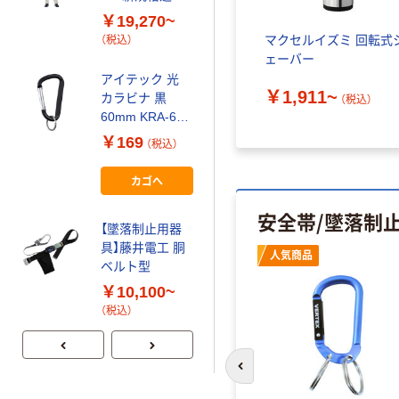
中林製作所 山菜
フルハーネス型
取り・山歩き用
￥19,270~
安全帯 セット品
熊ベル
マクセルイズミ 回転式
（税込）
ェーバー
￥1,452~
アイテック 光
（税込）
￥1,911~
カラビナ 黒
（税込）
60mm KRA-601
ふじわら カラビ
1個 820-
ナフック KF
￥169
（税込）
1603（直送品）
￥605~
（税込）
カゴへ
ビッグマン
安全帯/墜落制
【墜落制止用器
CARABINER（カ
具】藤井電工 胴
ラビナ）・AFC6-
人気商品
ベルト型
8
￥675~
（税込）
￥10,100~
（税込）
前のスライドへ