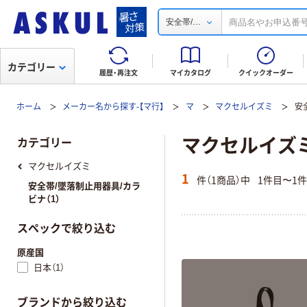
...
安全帯/
カテゴリー
履歴・再注文
マイカタログ
クイックオーダー
ホーム
メーカー名から探す-【マ行】
マ
マクセルイズミ
安
マクセルイズミ
カテゴリー
マクセルイズミ
1
件（1商品）中
1件目〜1
安全帯/墜落制止用器具/カラ
ビナ（1）
スペックで絞り込む
原産国
日本（1）
ブランドから絞り込む