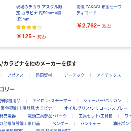
キ
現場のチカラ アスクル限
高儀 TAKAGI 布製セーフ
定 カラビナ 縦50mm×線
ティコード
径5mm
￥2,762~
（税込）
￥125~
（税込）
具/カラビナを他のメーカーを探す
アゼアス
熱田資材
アーテック
アイテックス
ゴリー
掃除機用品
アイロン・スチーマー
シェーバー/バリカン
帯/墜落制止用器具/カラビナ
オイル/グリス/シリコーンスプレー
具充電器
電動工具部品・パーツ
工具セット/工具箱
ワ
の他電気設備工事用品
ベンダー
パンチャー
油圧ポン