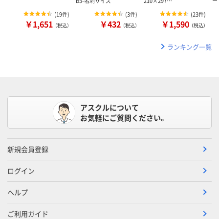
B5-名刺サイズ
210×297…
ー
(
19件
)
(
3件
)
(
23件
)
￥1,651
￥432
￥1,590
（税込）
（税込）
（税込）
ランキング一覧
アスクルについて
お気軽にご質問ください。
新規会員登録
ログイン
ヘルプ
ご利用ガイド