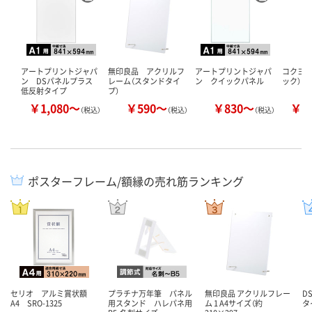
アートプリントジャパ
無印良品 アクリルフ
アートプリントジャパ
コクヨ 
ン DSパネルプラス
レーム（スタンドタイ
ン クイックパネル
ック）
低反射タイプ
プ）
￥1,080～
￥590～
￥830～
￥1
（税込）
（税込）
（税込）
ポスターフレーム/額縁の売れ筋ランキング
セリオ アルミ賞状額
プラチナ万年筆 パネル
無印良品 アクリルフレー
D
A4 SRO-1325
用スタンド ハレパネ用
ム 1 A4サイズ（約
タ