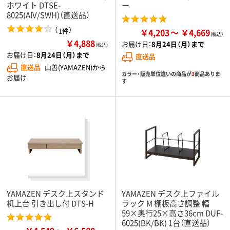
ホワイト DTSE-
ー
8025(AIV/SWH)（直送品）
（
）
1件
￥4,203
￥4,669
￥4,888
お届け日：
8月24日（月）まで
（税込）
お届け日：
8月24日（月）まで
直送品
直送品
山善(YAMAZEN)から
カラー・販売単位違いの商品が
3
商品ありま
お届け
す
YAMAZEN デスク上スタンド
YAMAZEN デスク上ファイル
机上台 引き出し付 DTS-H
ラック M 棚板高さ調整 幅
59×奥行25×高さ36cm DUF-
6025(BK/BK) 1台（直送品）