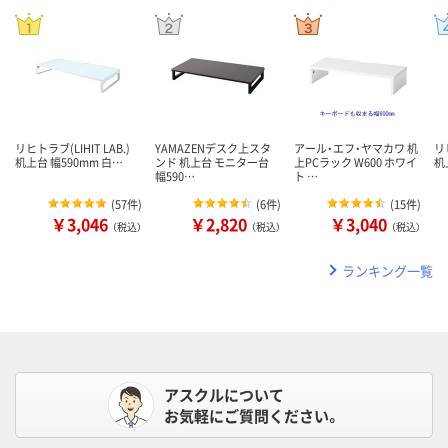
リヒトラブ(LIHIT LAB.)
YAMAZENデスク上スタ
アール・エフ・ヤマカワ 机
リヒ
机上台 幅590mm 白…
ンド 机上台 モニター台
上PCラック W600 ホワイ
机
幅590…
ト …
(
57件
)
(
6件
)
(
15件
)
￥3,046
￥2,820
￥3,040
（税込）
（税込）
（税込）
ランキング一覧
アスクルについて
お気軽にご質問ください。