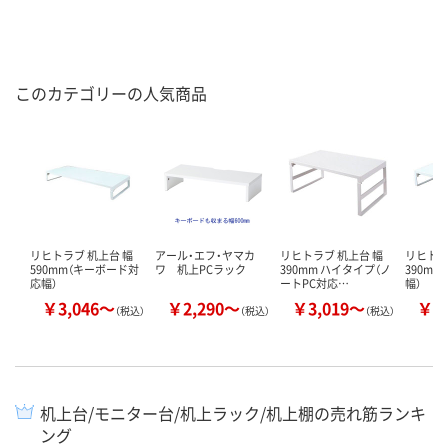
このカテゴリーの人気商品
リヒトラブ 机上台 幅
アール・エフ・ヤマカ
リヒトラブ 机上台 幅
リヒトラ
590mm（キーボード対
ワ 机上PCラック
390mm ハイタイプ（ノ
390m
応幅）
ートPC対応…
幅）
￥3,046～
￥2,290～
￥3,019～
￥2
（税込）
（税込）
（税込）
机上台/モニター台/机上ラック/机上棚の売れ筋ランキ
ング