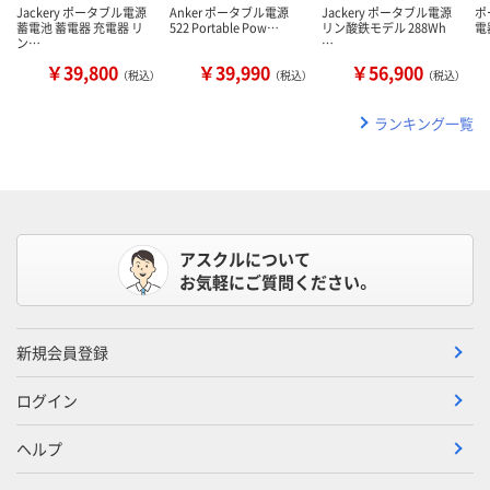
Jackery ポータブル電源
Anker ポータブル電源
Jackery ポータブル電源
ポ
蓄電池 蓄電器 充電器 リ
522 Portable Pow…
リン酸鉄モデル 288Wh
電器
ン…
…
￥39,800
￥39,990
￥56,900
（税込）
（税込）
（税込）
ランキング一覧
アスクルについて
お気軽にご質問ください。
新規会員登録
ログイン
ヘルプ