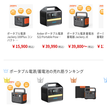
ポータブル電源
Anker ポータブル電源
ポータブル電源 蓄電池
ポータブ
Jackery 100Plus コン
522 Portable Pow…
蓄電器 Jackery JE
蓄電器 Ja
パクト …
￥15,900
￥39,990
￥39,800～
￥129
（税込）
（税込）
（税込）
ポータブル電源/蓄電池の売れ筋ランキング