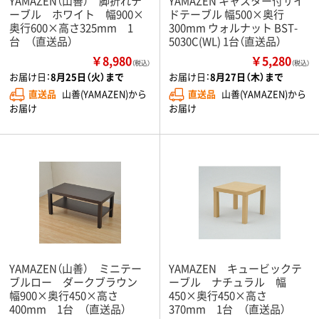
YAMAZEN（山善） 脚折れテ
YAMAZEN キャスター付サイ
ーブル ホワイト 幅900×
ドテーブル 幅500×奥行
奥行600×高さ325mm 1
300mm ウォルナット BST-
台 （直送品）
5030C(WL) 1台（直送品）
￥8,980
￥5,280
（税込）
（税込）
お届け日：
8月25日（火）まで
お届け日：
8月27日（木）まで
直送品
山善(YAMAZEN)から
直送品
山善(YAMAZEN)から
お届け
お届け
YAMAZEN（山善） ミニテー
YAMAZEN キュービックテ
ブルロー ダークブラウン
ーブル ナチュラル 幅
幅900×奥行450×高さ
450×奥行450×高さ
400mm 1台 （直送品）
370mm 1台 （直送品）