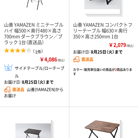
山善 YAMAZEN ミニテーブル
山善 YAMAZEN コンパクトフ
ハイ 幅500×奥行480×高さ
リーテーブル 幅630×奥行
700mm ダークブラウン／ブ
350×高さ250mm 1台
ラック 1台（直送品）
￥2,079
（税込）
（
）
1件
お届け日：
8月25日（火）まで
￥4,086
直送品
（税込）
サイドテーブル/ローテーブ
カラー・販売単位違いの商品が
2
商品ありま
す
ル
お届け日：
8月25日（火）まで
直送品
山善(YAMAZEN)から
お届け