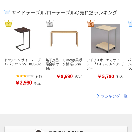
サイドテーブル/ローテーブルの売れ筋ランキング
ドウシシャ サイドテーブ
無印良品 コの字の家具 積
アイリスオーヤマ サイド
パ
ル ブラウン GST3030-BR
層合板 オーク材 幅70cm
テーブル DSI-356 ペアー/
ン
…
幅7…
シ…
ラ
￥8,990
￥5,780
(
3件
)
（税込）
（税込）
￥2,980
（税込）
ランキング一覧