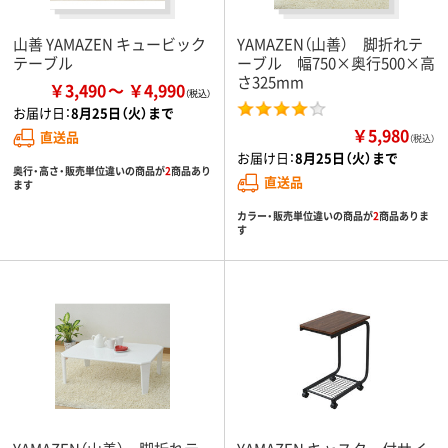
山善 YAMAZEN キュービック
YAMAZEN（山善） 脚折れテ
テーブル
ーブル 幅750×奥行500×高
さ325mm
￥3,490
￥4,990
お届け日：
8月25日（火）まで
￥5,980
直送品
（税込）
お届け日：
8月25日（火）まで
奥行・高さ・販売単位違いの商品が
2
商品あり
直送品
ます
カラー・販売単位違いの商品が
2
商品ありま
す