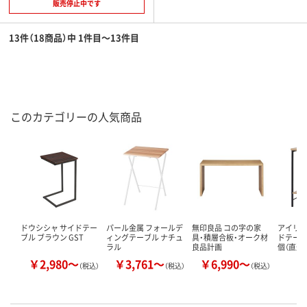
販売停止中です
13件（18商品）中 1件目～13件目
このカテゴリーの人気商品
ドウシシャ サイドテー
パール金属 フォールデ
無印良品 コの字の家
アイリス
ブル ブラウン GST
ィングテーブル ナチュ
具・積層合板・オーク材
ドテーブル
ラル
良品計画
個（直送
￥2,980～
￥3,761～
￥6,990～
￥
（税込）
（税込）
（税込）