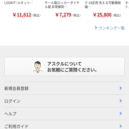
LOOKIT! ルキット…
チール製ロッカーダイヤ
ク 24足用 洗える可動棚板
オ
ル錠 非常解除…
幅…
ト
￥11,612
￥7,279
￥25,800
（税込）
（税込）
（税込）
ランキング一覧
アスクルについて
お気軽にご質問ください。
新規会員登録
ログイン
ヘルプ
ご利用ガイド