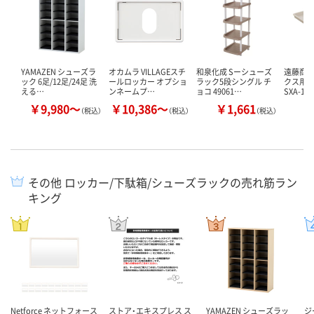
YAMAZEN シューズラ
オカムラ VILLAGEスチ
和泉化成 Sーシューズ
遠藤商事
ック 6足/12足/24足 洗
ールロッカー オプショ
ラック5段シングル チ
クス用 
える…
ンネームプ…
ョコ 49061…
SXA-11 
￥9,980～
￥10,386～
￥1,661
￥
（税込）
（税込）
（税込）
その他 ロッカー/下駄箱/シューズラックの売れ筋ラン
キング
Netforce ネットフォース
ストア・エキスプレス ス
YAMAZEN シューズラッ
ジ