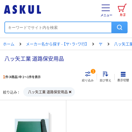
カゴ
メニュー
ホーム
メーカー名から探す - 【ヤ・ラ・ワ行】
ヤ
八ッ矢工
八ッ矢工業 道路保安用品
1
1
件（4商品）中 1～1件を表示
表示切替
絞り込み
並び替え
八ッ矢工業 道路保安用品
絞り込み