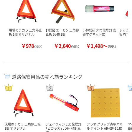
現場のチカラ 三角停止
【標識】エーモン 三角停
小林総研 非常信号灯 底
レックス
板 1個 オリジナル
止板 6640 1個
部マグネット式
板 WT-1
￥978
￥2,640
￥1,498～
￥
（税込）
（税込）
（税込）
道路保安用品の売れ筋ランキング
現場のチカラ 三角停止板
ジェイウィン LED発煙灯
アラオ グリップ点字パネ
マ
1個 オリジナル
「ピカッ太」 JDH-R48（直
ル ポイント AR-0941 1枚
鋲