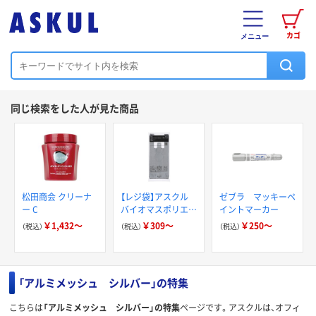
カゴ
メニュー
同じ検索をした人が見た商品
松田商会 クリーナ
【レジ袋】アスクル
ゼブラ マッキーペ
ー C
バイオマスポリエチ
イントマーカー
レン25％入 シル
￥1,432～
￥309～
￥250～
（税込）
（税込）
（税込）
バー レジ袋
「アルミメッシュ シルバー」の特集
こちらは
「アルミメッシュ シルバー」の特集
ページです。アスクルは、オフィ