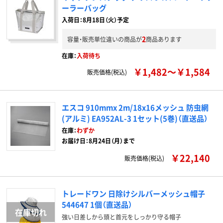
ーラーバッグ
入荷日：8月18日（火）予定
2
容量・販売単位違いの商品が
商品あります
在庫：
入荷待ち
￥1,482～￥1,584
販売価格(税込)
エスコ 910mmx 2m/18x16メッシュ 防虫網
(アルミ) EA952AL-3 1セット(5巻)（直送品）
在庫：
わずか
お届け日：8月24日（月）まで
￥22,140
販売価格(税込)
トレードワン 日除けシルバーメッシュ帽子
544647 1個（直送品）
強い日差しから頭と首元をしっかり守る帽子