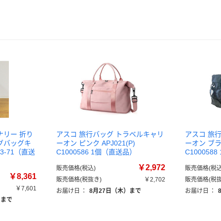
ナリー 折り
アスコ 旅行バッグ トラベルキャリ
アスコ 旅
グバッグキ
ーオン ピンク APJ021(P)
ーオン ブラッ
23-71（直送
C1000586 1個（直送品）
C100058
￥2,972
販売価格(税込)
販売価格(税込
￥8,361
販売価格(税抜き)
￥2,702
販売価格(税抜
￥7,601
お届け日
：
8月27日（木）まで
お届け日
：
）まで