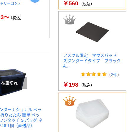
￥560
キャリーコンテ
アスクル「現場のチカラ」 折
ハンドキャリ
（税込）
りたたみコンテナキャリーカ
25kg(フッ
ート
ハピ…
03～
（税込）
￥2,280～
￥1
（税込）
アスクル限定 マウスパッド
スタンダードタイプ ブラック
A…
（
2件
）
￥198
（税込）
ンターナショナル ペッ
 折りたたみ 簡単 ペッ
ンタッチ S バッグ ネ
9246 1個（直送品）