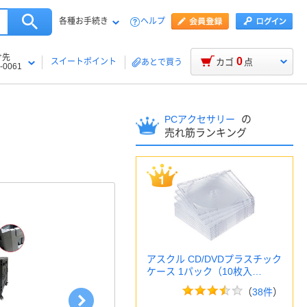
各種お手続き
ヘルプ
け先
0
スイートポイント
カゴ
点
あとで買う
-0061
の
PCアクセサリー
売れ筋ランキング
アスクル CD/DVDプラスチック
ケース 1パック（10枚入…
（
38件
）