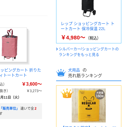
レップ ショッピングカート ト
ートカート 保冷保温 22L
￥4,980～
（税込）
シルバーカー/ショッピングカートの
ランキングをもっと見る
の
ョッピングカート 折りた
犬用品
ィトートカート
売れ筋ランキング
￥3,600～
込）
抜き）
￥3,273～
8月11日（火）
「販売単位」
違いで全
2
す