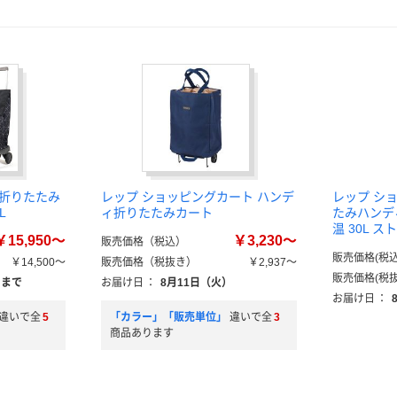
 折りたたみ
レップ ショッピングカート ハンデ
レップ シ
L
ィ折りたたみカート
たみハンデ
温 30L 
￥15,950～
￥3,230～
販売価格（税込）
販売価格(税込
￥14,500～
販売価格（税抜き）
￥2,937～
販売価格(税抜
）まで
お届け日
：
8月11日（火）
お届け日
：
違いで全
5
「カラー」「販売単位」
違いで全
3
商品あります