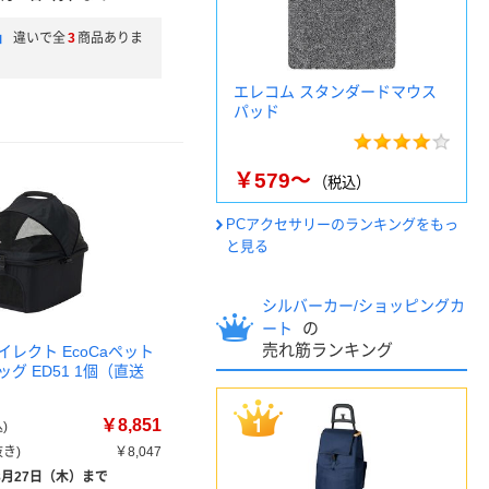
」
違いで全
3
商品ありま
エレコム スタンダードマウス
パッド
￥579～
（税込）
PCアクセサリーのランキングをもっ
と見る
シルバーカー/ショッピングカ
の
ート
売れ筋ランキング
レクト EcoCaペット
グ ED51 1個（直送
￥8,851
)
き)
￥8,047
8月27日（木）まで