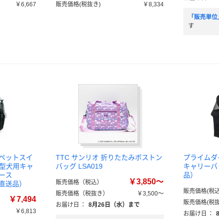
￥6,667
販売価格(税抜き)
￥8,334
「販売単位
す
 ペットスイ
TTC サンリオ 折りたたみボストン
プライムダイ
中型犬用キャ
バッグ LSA019
キャリーバッ
ース
品）
￥3,850～
販売価格（税込）
個（直送品）
販売価格(税込
販売価格（税抜き）
￥3,500～
￥7,494
販売価格(税抜
お届け日
：
8月26日（水）まで
￥6,813
お届け日
：