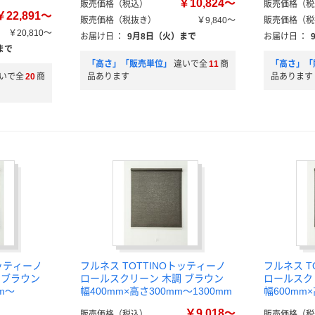
￥10,824～
販売価格（税込）
販売価格（税
￥22,891～
販売価格（税抜き）
￥9,840～
販売価格（税
￥20,810～
お届け日
：
9月8日（火）まで
お届け日
：
まで
「高さ」「販売単位」
違いで全
11
商
「高さ」「
いで全
20
商
品あります
品あります
トッティーノ
フルネス TOTTINOトッティーノ
フルネス T
 ブラウン
ロールスクリーン 木調 ブラウン
ロールスク
m～
幅400mm×高さ300mm～1300mm
幅600mm×
￥9,018～
販売価格（税込）
販売価格（税