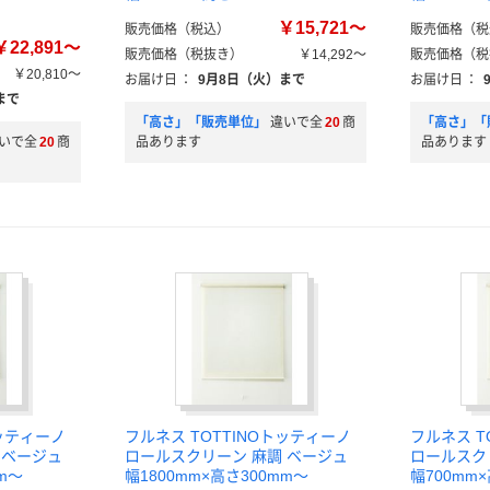
￥15,721～
販売価格（税込）
販売価格（税
￥22,891～
販売価格（税抜き）
￥14,292～
販売価格（税
￥20,810～
お届け日
：
9月8日（火）まで
お届け日
：
まで
「高さ」「販売単位」
違いで全
20
商
「高さ」「
いで全
20
商
品あります
品あります
トッティーノ
フルネス TOTTINOトッティーノ
フルネス T
 ベージュ
ロールスクリーン 麻調 ベージュ
ロールスク
m～
幅1800mm×高さ300mm～
幅700mm×