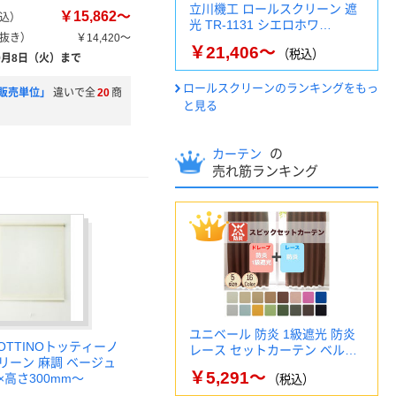
立川機工 ロールスクリーン 遮
￥15,862～
込）
光 TR-1131 シエロホワ…
抜き）
￥14,420～
￥21,406～
（税込）
9月8日（火）まで
ロールスクリーンのランキングをもっ
販売単位」
違いで全
20
商
と見る
の
カーテン
売れ筋ランキング
ユニベール 防炎 1級遮光 防炎
OTTINOトッティーノ
レース セットカーテン ベル…
リーン 麻調 ベージュ
￥5,291～
m×高さ300mm～
（税込）