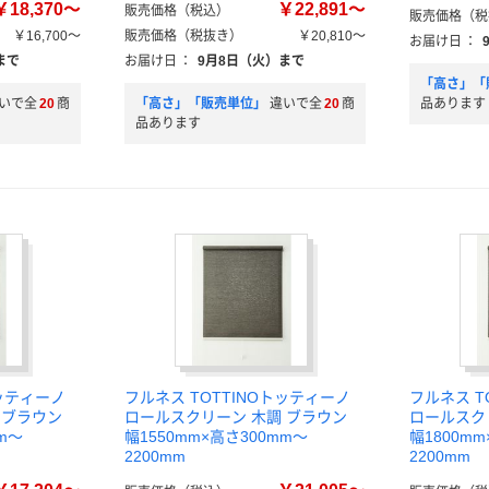
￥18,370～
￥22,891～
販売価格（税込）
販売価格（税
￥16,700～
販売価格（税抜き）
￥20,810～
お届け日
：
まで
お届け日
：
9月8日（火）まで
「高さ」「
いで全
20
商
「高さ」「販売単位」
違いで全
20
商
品あります
品あります
トッティーノ
フルネス TOTTINOトッティーノ
フルネス T
 ブラウン
ロールスクリーン 木調 ブラウン
ロールスク
m～
幅1550mm×高さ300mm～
幅1800m
2200mm
2200mm