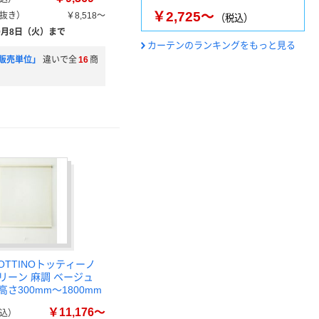
￥2,725～
抜き）
￥8,518～
（税込）
9月8日（火）まで
カーテンのランキングをもっと見る
販売単位」
違いで全
16
商
OTTINOトッティーノ
リーン 麻調 ベージュ
高さ300mm～1800mm
￥11,176～
込）