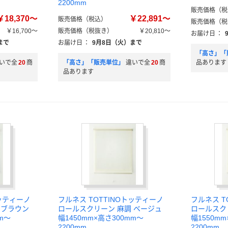
2200mm
販売価格（税
￥18,370～
￥22,891～
販売価格（税込）
販売価格（税
￥16,700～
販売価格（税抜き）
￥20,810～
お届け日
：
まで
お届け日
：
9月8日（火）まで
「高さ」「
いで全
20
商
「高さ」「販売単位」
違いで全
20
商
品あります
品あります
トッティーノ
フルネス TOTTINOトッティーノ
フルネス T
 ブラウン
ロールスクリーン 麻調 ベージュ
ロールスク
m～
幅1450mm×高さ300mm～
幅1550m
2200mm
2200mm