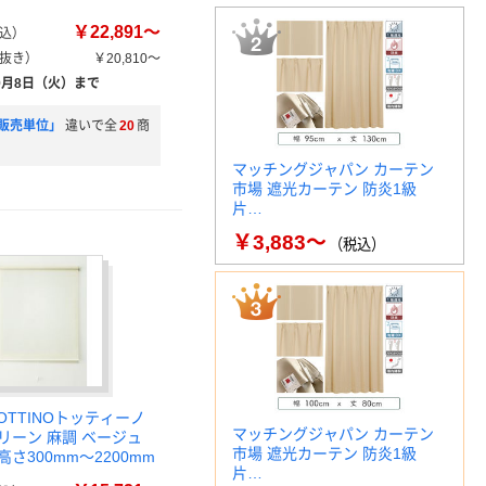
￥22,891～
込）
抜き）
￥20,810～
9月8日（火）まで
販売単位」
違いで全
20
商
マッチングジャパン カーテン
市場 遮光カーテン 防炎1級
片…
￥3,883～
（税込）
OTTINOトッティーノ
マッチングジャパン カーテン
リーン 麻調 ベージュ
市場 遮光カーテン 防炎1級
高さ300mm～2200mm
片…