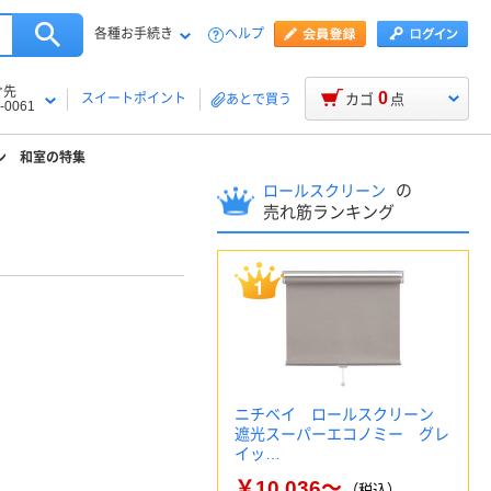
各種お手続き
ヘルプ
け先
0
スイートポイント
カゴ
点
あとで買う
-0061
ン 和室の特集
の
ロールスクリーン
売れ筋ランキング
ニチベイ ロールスクリーン
遮光スーパーエコノミー グレ
イッ…
￥10,036～
（税込）