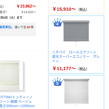
…
￥15,862～
込）
￥15,910～
（税込）
抜き）
￥14,420～
9月8日（火）まで
販売単位」
違いで全
20
商
ニチベイ ロールスクリーン
遮光スーパーエコノミー グレ
イッ…
￥11,177～
（税込）
OTTINOトッティーノ
リーン 麻調 ベージュ
高さ300mm～2200mm