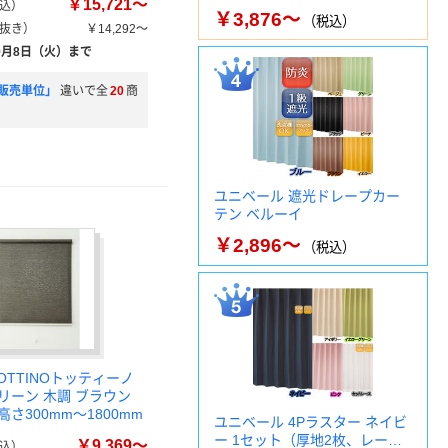
￥15,721～
込）
￥3,876～
（税込）
抜き）
￥14,292～
9月8日（火）まで
販売単位」
違いで全
20
商
ユニベール 遮光ドレープカー
テン ベルーイ
￥2,896～
（税込）
OTTINOトッティーノ
リーン 木調 ブラウン
高さ300mm～1800mm
ユニベール 4Pラスター ネイビ
ー 1セット（厚地2枚、レー…
￥9,369～
込）