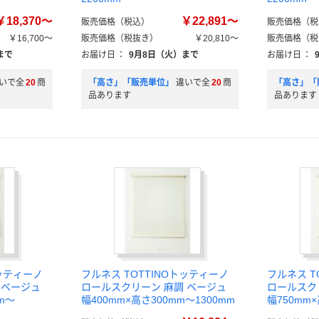
￥18,370～
￥22,891～
販売価格（税込）
販売価格（税
￥16,700～
販売価格（税抜き）
￥20,810～
販売価格（税
まで
お届け日
：
9月8日（火）まで
お届け日
：
いで全
20
商
「高さ」「販売単位」
違いで全
20
商
「高さ」「
品あります
品あります
トッティーノ
フルネス TOTTINOトッティーノ
フルネス T
 ベージュ
ロールスクリーン 麻調 ベージュ
ロールスク
m～
幅400mm×高さ300mm～1300mm
幅750mm×