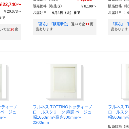
￥22,740～
販売価格（税抜き）
￥8,199～
販売価格（税
￥20,673～
お届け日
：
9月8日（火）まで
お届け日
：
まで
「高さ」「販売単位」
違いで全
11
商
「高さ」「
いで全
20
商
品あります
品あります
トッティーノ
フルネス TOTTINOトッティーノ
フルネス T
 ベージュ
ロールスクリーン 麻調 ベージュ
ロールスク
m～
幅1650mm×高さ300mm～
幅500mm×
2200mm
販売価格（税