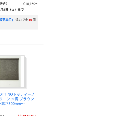
抜き）
￥10,160～
9月8日（火）まで
販売単位」
違いで全
16
商
OTTINOトッティーノ
リーン 木調 ブラウン
m×高さ300mm～