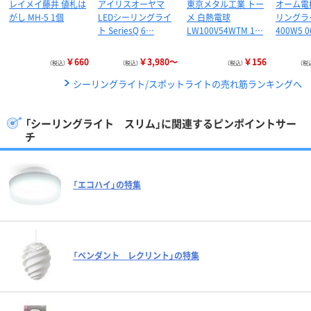
レイメイ藤井 値札は
アイリスオーヤマ
東京メタル工業 トー
オーム電機
がし MH-5 1個
LEDシーリングライ
メ 白熱電球
リングラ
ト SeriesQ 6…
LW100V54WTM 1…
400W5 0
￥660
￥3,980～
￥156
（税込）
（税込）
（税込）
（税
シーリングライト/スポットライトの売れ筋ランキングへ
「シーリングライト スリム」に関連するピンポイントサー
チ
「エコハイ」の特集
「ペンダント レクリント」の特集