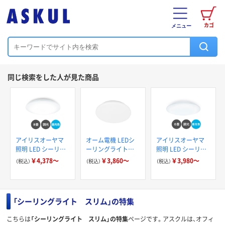
カゴ
メニュー
同じ検索をした人が見た商品
アイリスオーヤマ
オーム電機 LEDシ
アイリスオーヤマ
照明 LED シーリン
ーリングライト
照明 LED シーリン
グライト series7.0
400W5 06
グライト seriesQ 6
￥4,378～
￥3,860～
￥3,980～
（税込）
（税込）
（税込）
6畳 8畳 12畳 調光
畳 8畳 12畳 調光 調
調光調色
光調色 CEA
「シーリングライト スリム」の特集
こちらは
「シーリングライト スリム」の特集
ページです。アスクルは、オフィ