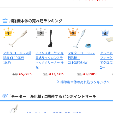
掃除機本体の売れ筋ランキング
マキタ コードレス掃
アイリスオーヤマ 充
マキタ コードレス
ケルヒャ
除機 CL100DW
電式サイクロンステ
掃除機
フィック
10.8V
ィッククリーナー 掃
CL108FDSHW
てクロス
除…
2…
￥5,770～
￥13,739～
￥6,090～
（税込）
（税込）
（税込）
掃除機本体の売れ筋ランキングへ
「モーター 浄化槽」に関連するピンポイントサーチ