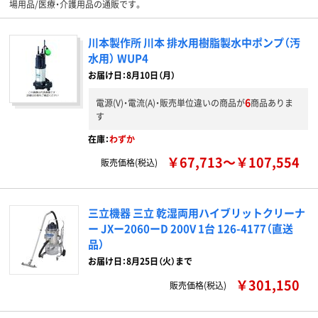
場用品/医療・介護用品の通販です。
川本製作所 川本 排水用樹脂製水中ポンプ（汚
水用） WUP4
お届け日：8月10日（月）
6
電源(V)・電流(A)・販売単位違いの商品が
商品ありま
す
在庫：
わずか
￥67,713～￥107,554
販売価格(税込)
三立機器 三立 乾湿両用ハイブリットクリーナ
ー JXー2060ーD 200V 1台 126-4177（直送
品）
お届け日：8月25日（火）まで
￥301,150
販売価格(税込)