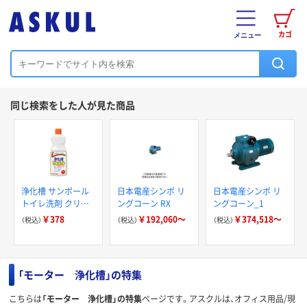
カゴ
メニュー
同じ検索をした人が見た商品
浄化槽 サンポール
日本電産シンポ リ
日本電産シンポ リ
トイレ洗剤 クリー
ングコーン RX
ングコーン_1
ナー 500mL 1個
￥378
￥192,060～
￥374,518～
（税込）
（税込）
（税込）
KINCHO キンチョ
ー
「モーター 浄化槽」の特集
こちらは
「モーター 浄化槽」の特集
ページです。アスクルは、オフィス用品/現