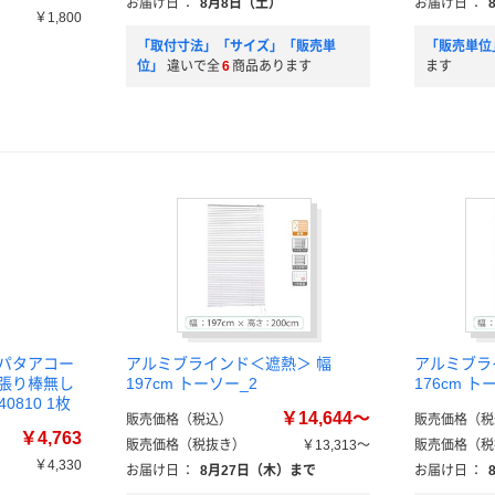
お届け日
：
8月8日（土）
お届け日
：
￥1,800
「取付寸法」「サイズ」「販売単
「販売単位
位」
違いで全
6
商品あります
ます
タパタアコー
アルミブラインド＜遮熱＞ 幅
アルミブラ
っ張り棒無し
197cm トーソー_2
176cm ト
0810 1枚
￥14,644～
販売価格（税込）
販売価格（税
￥4,763
販売価格（税抜き）
￥13,313～
販売価格（税
￥4,330
お届け日
：
8月27日（木）まで
お届け日
：