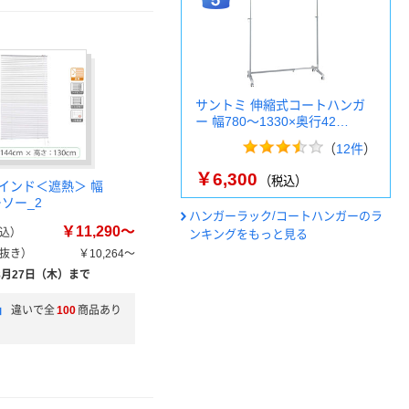
サントミ 伸縮式コートハンガ
ー 幅780～1330×奥行42…
（
12件
）
￥6,300
（税込）
インド＜遮熱＞ 幅
ーソー_2
ハンガーラック/コートハンガーのラ
￥11,290～
込）
ンキングをもっと見る
抜き）
￥10,264～
8月27日（木）まで
」
違いで全
100
商品あり