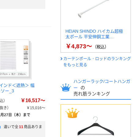
HEIAN SHINDO ハイカム超極
太ポール 平安伸銅工業…
￥4,873～
（税込）
カーテンポール・ロッドのランキング
をもっと見る
ハンガーラック/コートハンガ
インド＜遮熱＞ 幅
の
ー
ーソー_3
売れ筋ランキング
￥16,517～
込）
抜き）
￥15,016～
8月27日（木）まで
」
違いで全
11
商品ありま