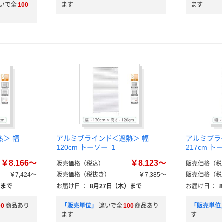
いで全
100
ます
ます
＞ 幅
アルミブラインド＜遮熱＞ 幅
アルミブラ
120cm トーソー_1
217cm ト
￥8,166～
￥8,123～
販売価格（税込）
販売価格（税
￥7,424～
販売価格（税抜き）
￥7,385～
販売価格（税
）まで
お届け日
：
8月27日（木）まで
お届け日
：
00
商品あり
「販売単位」
違いで全
100
商品あり
「販売単位
ます
す