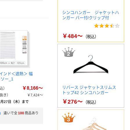
シンコハンガー ジャケットハ
ンガー バー付/クリップ付
￥484～
（税込）
インド＜遮熱＞ 幅
ーソー_1
リバース ジャケットスリムス
￥8,166～
込）
トップ42 シンコハンガー
抜き）
￥7,424～
￥276～
8月27日（木）まで
（税込）
」
違いで全
100
商品あり