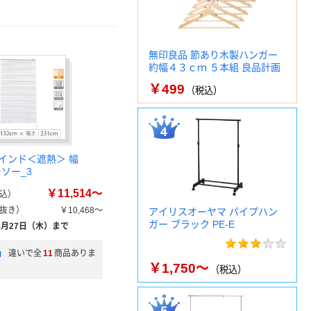
無印良品 節あり木製ハンガー
約幅４３ｃｍ ５本組 良品計画
￥499
（税込）
インド＜遮熱＞ 幅
ーソー_3
￥11,514～
込）
抜き）
￥10,468～
アイリスオーヤマ パイプハン
ガー ブラック PE-E
8月27日（木）まで
」
違いで全
11
商品ありま
￥1,750～
（税込）