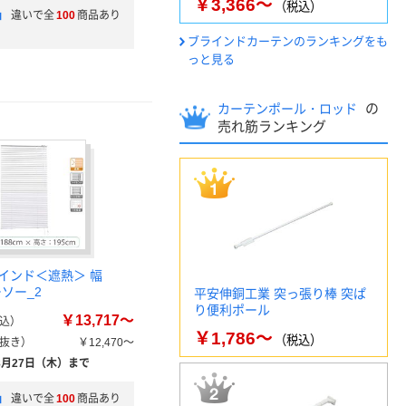
￥3,366～
（税込）
」
違いで全
100
商品あり
ブラインドカーテンのランキングをも
っと見る
の
カーテンポール・ロッド
売れ筋ランキング
インド＜遮熱＞ 幅
ーソー_2
平安伸銅工業 突っ張り棒 突ぱ
り便利ポール
￥13,717～
込）
￥1,786～
（税込）
抜き）
￥12,470～
8月27日（木）まで
」
違いで全
100
商品あり