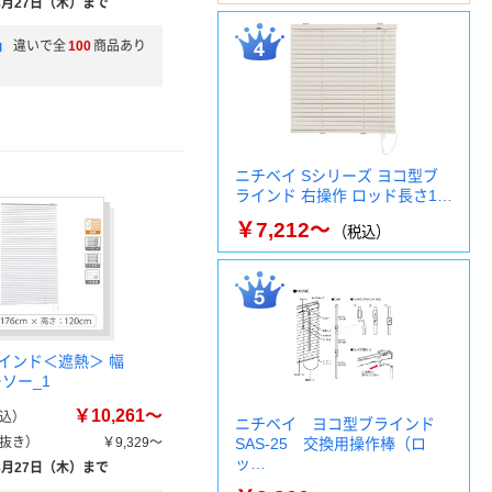
8月27日（木）まで
」
違いで全
100
商品あり
ニチベイ Sシリーズ ヨコ型ブ
ラインド 右操作 ロッド長さ1…
￥7,212～
（税込）
インド＜遮熱＞ 幅
ーソー_1
￥10,261～
込）
ニチベイ ヨコ型ブラインド
抜き）
￥9,329～
SAS-25 交換用操作棒（ロ
ッ…
8月27日（木）まで