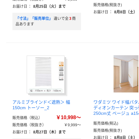
販売価格(税抜き)
お届け日
：
8月25日（火）まで
お届け日
：
8月8日（土）
「寸法」「販売単位」
違いで全
3
商
品あります
アルミブラインド＜遮熱＞ 幅
ワダミツ ワイド幅パ
150cm トーソー_2
ディオンカーテン 突
250cm丈 ベージュ a154
￥10,998～
販売価格（税込）
販売価格(税込)
販売価格（税抜き）
￥9,999～
販売価格(税抜き)
お届け日
：
8月27日（木）まで
お届け日
：
8月8日（土）