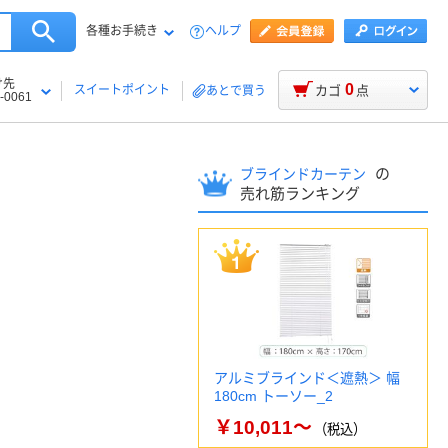
各種お手続き
ヘルプ
け先
0
スイートポイント
カゴ
点
あとで買う
-0061
の
ブラインドカーテン
売れ筋ランキング
アルミブラインド＜遮熱＞ 幅
180cm トーソー_2
￥10,011～
（税込）