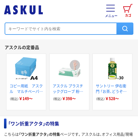
カゴ
メニュー
アスクルの定番品
コピー用紙 アスク
アスクル プラスチ
サントリー 伊右衛
ル マルチペーパー
ックグローブ 粉な
門 「お茶、どうぞ。」
スーパーホワイト+
し（パウダーフリー）
緑茶
￥149～
￥398～
￥528～
（税込）
（税込）
（税込）
「ワン折重アクタ」の特集
こちらは
「ワン折重アクタ」の特集
ページです。アスクルは、オフィス用品/現場