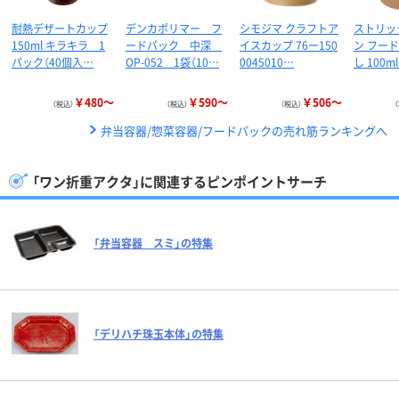
耐熱デザートカップ
デンカポリマー フ
シモジマ クラフトア
ストリッ
150ml キラキラ 1
ードパック 中深
イスカップ 76ー150
ン フー
パック（40個入…
OP-052 1袋（10…
0045010…
し 100m
￥480～
￥590～
￥506～
（税込）
（税込）
（税込）
弁当容器/惣菜容器/フードパックの売れ筋ランキングへ
「ワン折重アクタ」に関連するピンポイントサーチ
「弁当容器 スミ」の特集
「デリハチ珠玉本体」の特集