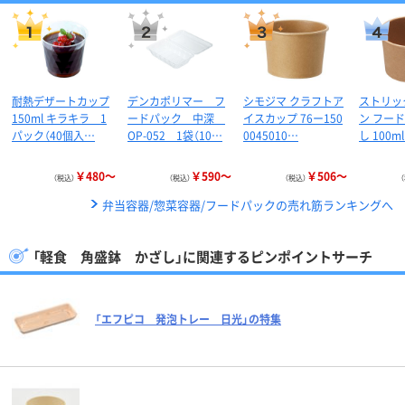
耐熱デザートカップ
デンカポリマー フ
シモジマ クラフトア
ストリッ
150ml キラキラ 1
ードパック 中深
イスカップ 76ー150
ン フー
パック（40個入…
OP-052 1袋（10…
0045010…
し 100m
￥480～
￥590～
￥506～
（税込）
（税込）
（税込）
弁当容器/惣菜容器/フードパックの売れ筋ランキングへ
「軽食 角盛鉢 かざし」に関連するピンポイントサーチ
「エフピコ 発泡トレー 日光」の特集