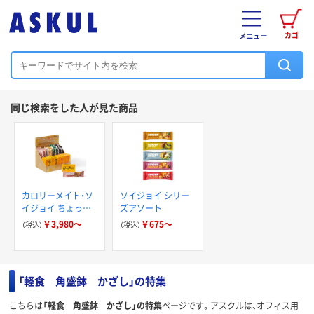
カゴ
メニュー
同じ検索をした人が見た商品
カロリーメイト・ソ
ソイジョイ シリー
イジョイ ちょっと
ズアソート
ひと息アソートセッ
￥3,980～
￥675～
（税込）
（税込）
ト
「軽食 角盛鉢 かざし」の特集
こちらは
「軽食 角盛鉢 かざし」の特集
ページです。アスクルは、オフィス用