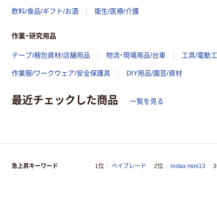
飲料/食品/ギフト/お酒
衛生/医療/介護
作業・研究用品
テープ/梱包資材/店舗用品
物流・現場用品/台車
工具/電動
作業服/ワークウェア/安全保護具
DIY用品/園芸/資材
最近チェックした商品
一覧を見る
急上昇キーワード
1位
ベイブレード
2位
instax mini13