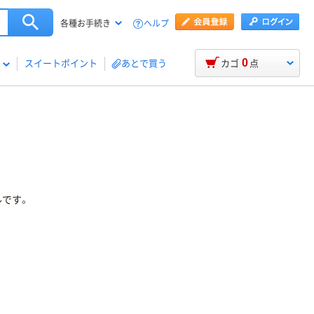
ヘルプ
各種お手続き
0
スイートポイント
あとで買う
カゴ
点
ルです。