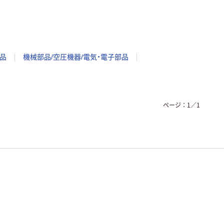
品
機械部品/空圧機器/電気・電子部品
ページ：
1
／
1