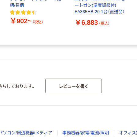
柄/長柄
ートガン(温度調節付)
EA365HB-20 1台（直送品）
￥902~
￥6,883
（税込）
（税込）
レビューを書く
待ちしております。
パソコン/周辺機器/メディア
事務機器/家電/電池/照明
オフィス