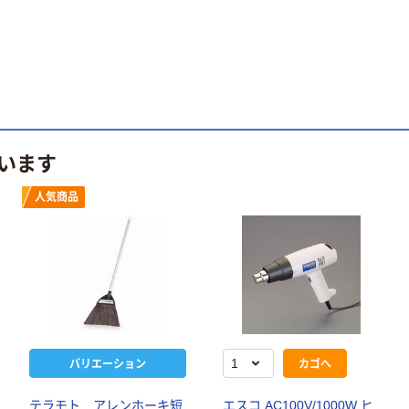
います
人気商品
バリエーション
カゴへ
テラモト アレンホーキ短
エスコ AC100V/1000W ヒ