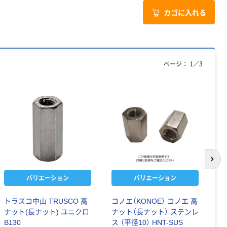
カゴに入れる
ページ：
1
／
3
次の
バリエーション
バリエーション
トラスコ中山 TRUSCO 高
コノエ（KONOE） コノエ 高
ダ
ナット(長ナット) ユニクロ
ナット（長ナット） ステンレ
長
B130
ス （平径10） HNT-SUS