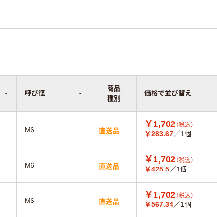
商品
呼び径
価格で並び替え
種別
￥1,702
（税込）
M6
直送品
￥283.67
／1個
￥1,702
（税込）
M6
直送品
￥425.5
／1個
￥1,702
（税込）
M6
直送品
￥567.34
／1個