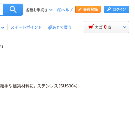
ヘルプ
各種お手続き
0
スイートポイント
あとで買う
カゴ
点
31
や建築材料に。ステンレス（SUS304）