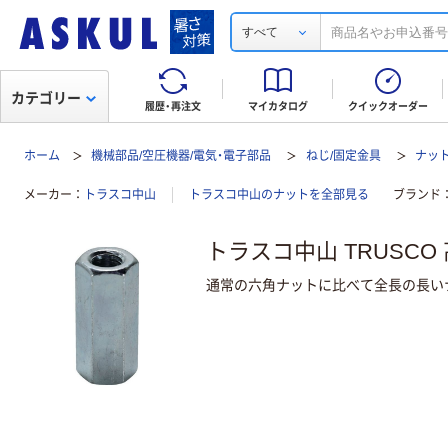
すべて
カテゴリー
履歴・再注文
マイカタログ
クイックオーダー
ホーム
機械部品/空圧機器/電気・電子部品
ねじ/固定金具
ナッ
メーカー
トラスコ中山
トラスコ中山のナットを全部見る
ブランド
トラスコ中山 TRUSCO 
通常の六角ナットに比べて全長の長いナ