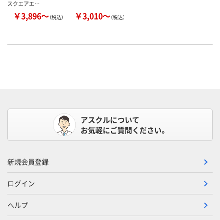
スクエアエ…
￥3,896～
￥3,010～
（税込）
（税込）
アスクルについて
お気軽にご質問ください。
新規会員登録
ログイン
ヘルプ