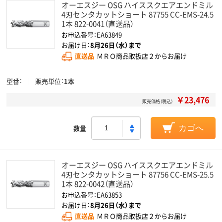
オーエスジー OSG ハイススクエアエンドミル
4刃センタカットショート 87755 CC-EMS-24.5
1本 822-0041（直送品）
お申込番号：EA63849
お届け日：
8月26日（水）まで
直送品
ＭＲＯ商品取扱店２からお届け
型番
販売単位
1本
￥23,476
販売価格（税込）
数量
カゴへ
オーエスジー OSG ハイススクエアエンドミル
4刃センタカットショート 87756 CC-EMS-25.5
1本 822-0042（直送品）
お申込番号：EA63853
お届け日：
8月26日（水）まで
直送品
ＭＲＯ商品取扱店２からお届け