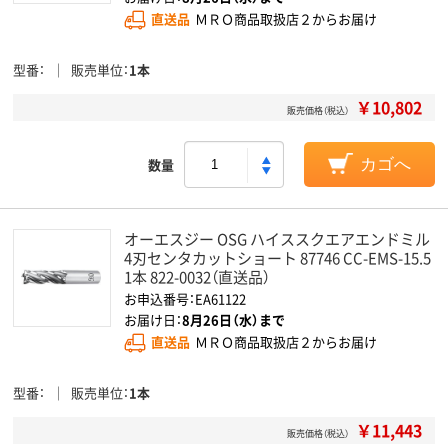
直送品
ＭＲＯ商品取扱店２からお届け
型番
販売単位
1本
￥10,802
販売価格（税込）
数量
カゴへ
オーエスジー OSG ハイススクエアエンドミル
4刃センタカットショート 87746 CC-EMS-15.5
1本 822-0032（直送品）
お申込番号：EA61122
お届け日：
8月26日（水）まで
直送品
ＭＲＯ商品取扱店２からお届け
型番
販売単位
1本
￥11,443
販売価格（税込）