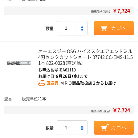
￥7,724
販売価格（税込）
数量
カゴへ
オーエスジー OSG ハイススクエアエンドミル
4刃センタカットショート 87742 CC-EMS-11.5
1本 822-0028（直送品）
お申込番号：EA61119
お届け日：
8月26日（水）まで
直送品
ＭＲＯ商品取扱店２からお届け
型番
販売単位
1本
￥7,724
販売価格（税込）
数量
カゴへ