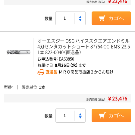
￥23,476
販売価格（税込）
数量
カゴへ
オーエスジー OSG ハイススクエアエンドミル
4刃センタカットショート 87754 CC-EMS-23.5
1本 822-0040（直送品）
お申込番号：EA63850
お届け日：
8月26日（水）まで
直送品
ＭＲＯ商品取扱店２からお届け
型番
販売単位
1本
￥23,476
販売価格（税込）
数量
カゴへ