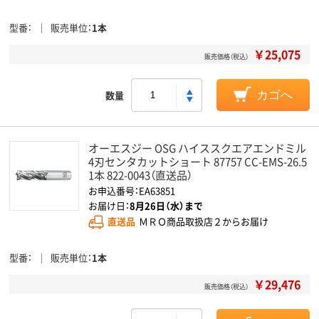
型番
販売単位
1本
￥25,075
販売価格（税込）
数量
カゴへ
オーエスジー OSG ハイススクエアエンドミル
4刃センタカットショート 87757 CC-EMS-26.5
1本 822-0043（直送品）
お申込番号：EA63851
お届け日：
8月26日（水）まで
直送品
ＭＲＯ商品取扱店２からお届け
型番
販売単位
1本
￥29,476
販売価格（税込）