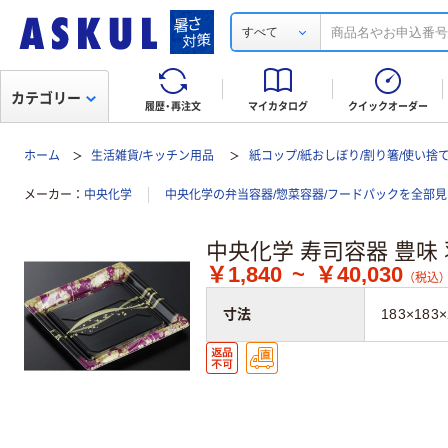
すべて
カテゴリー
履歴・再注文
マイカタログ
クイックオーダー
ホーム
生活雑貨/キッチン用品
紙コップ/紙おしぼり/割り箸/使い捨
メーカー
中央化学
中央化学の弁当容器/惣菜容器/フードパックを全部見
中央化学 寿司容器 豊味 
￥1,840
~
￥40,030
（税込）
寸法
183×183