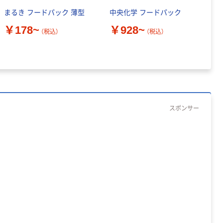
まるき フードパック 薄型
中央化学 フードパック
デ
ク
￥178~
￥928~
（税込）
（税込）
￥
スポンサー