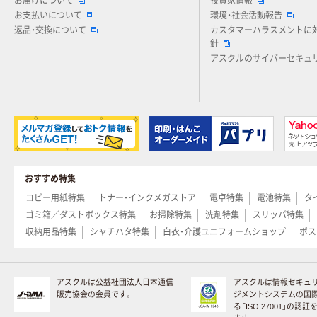
お届けについて
投資家情報
お支払いについて
環境・社会活動報告
返品・交換について
カスタマーハラスメントに
針
アスクルのサイバーセキュ
おすすめ特集
コピー用紙特集
トナー・インクメガストア
電卓特集
電池特集
タ
ゴミ箱／ダストボックス特集
お掃除特集
洗剤特集
スリッパ特集
収納用品特集
シャチハタ特集
白衣・介護ユニフォームショップ
ポス
アスクルは公益社団法人日本通信
アスクルは情報セキュ
販売協会の会員です。
ジメントシステムの国
る「ISO 27001」の認