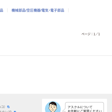
品
機械部品/空圧機器/電気・電子部品
ページ：
1
／
1
ハコ）