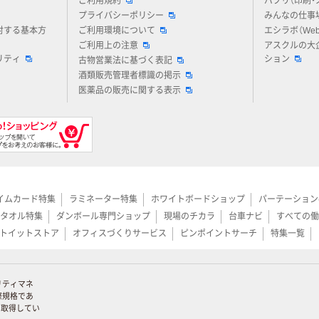
ご利用規約
パプリ（印刷・
プライバシーポリシー
みんなの仕事
対する基本方
ご利用環境について
エシラボ（We
ご利用上の注意
アスクルの大
リティ
ション
古物営業法に基づく表記
酒類販売管理者標識の掲示
医薬品の販売に関する表示
イムカード特集
ラミネーター特集
ホワイトボードショップ
パーテーション
タオル特集
ダンボール専門ショップ
現場のチカラ
台車ナビ
すべての働
トイットストア
オフィスづくりサービス
ピンポイントサーチ
特集一覧
リティマネ
際規格であ
証を取得してい