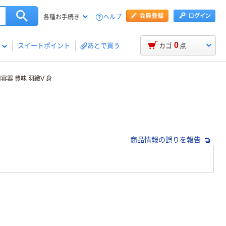
ヘルプ
各種お手続き
0
スイートポイント
あとで買う
カゴ
点
容器 豊味 羽織V 身
商品情報の誤りを報告