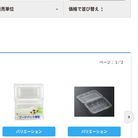
比較表に追加
販売単位
価格で並び替え
ページ：
1
／
2
次の
バリエーション
バリエーション