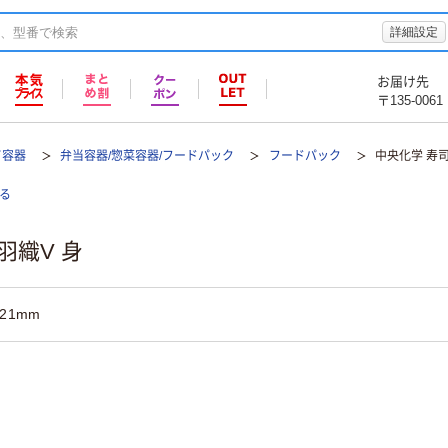
詳細設定
お届け先
〒135-0061
て容器
弁当容器/惣菜容器/フードパック
フードパック
中央化学 寿司
る
羽織V 身
×21mm