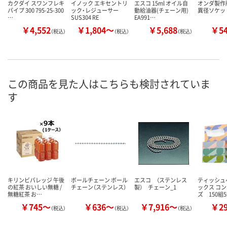
カクダイ スワンフレキ
イノック エキセントリ
エスコ 15ml オイル自
オンダ製作所
パイプ 300 795-25-300
ック・レジューサー
動給油器(チェーン用)
異径ソケッ
…
SUS304 RE
EA991…
￥4,552
￥1,804～
￥5,688
￥5
（税込）
（税込）
（税込）
この商品を見た人はこちらも検討されていま
す
キリンビバレッジ 午後
ボールチェーン ボール
エスコ （ステンレス
ティッシュ
の紅茶 おいしい無糖 /
チェーン（ステンレス）
製） チェーン_1
ックス コ
無糖紅茶 お…
ズ 150組
￥745～
￥636～
￥7,916～
￥2
（税込）
（税込）
（税込）