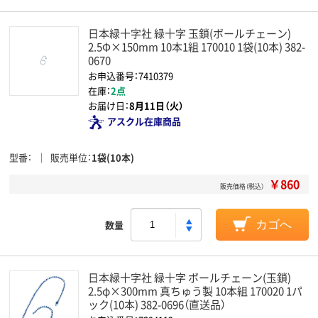
日本緑十字社 緑十字 玉鎖(ボールチェーン)
2.5Φ×150mm 10本1組 170010 1袋(10本) 382-
0670
お申込番号：7410379
在庫：
2点
お届け日：
8月11日（火）
アスクル在庫商品
型番
販売単位
1袋(10本)
￥860
販売価格（税込）
数量
カゴへ
日本緑十字社 緑十字 ボールチェーン(玉鎖)
2.5φ×300mm 真ちゅう製 10本組 170020 1パ
ック(10本) 382-0696（直送品）