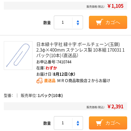
￥1,105
販売価格（税込）
数量
カゴへ
日本緑十字社 緑十字 ボールチェーン(玉鎖)
2.3φ×400mm ステンレス製 10本組 170031 1
パック(10本)（直送品）
お申込番号：7410744
在庫：
わずか
お届け日：
8月12日（水）
直送品
ＭＲＯ商品取扱店２からお届け
型番
販売単位
1パック(10本)
￥2,391
販売価格（税込）
数量
カゴへ