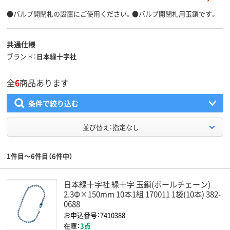
●バルブ開閉札の設置にご使用ください。●バルブ開閉札用玉鎖です。
共通仕様
ブランド
日本緑十字社
全
6
商品あります
条件で絞り込む
並び替え：指定なし
1件目～6件目（6件中）
日本緑十字社 緑十字 玉鎖(ボールチェーン)
2.3Φ×150mm 10本1組 170011 1袋(10本) 382-
0688
お申込番号：7410388
在庫：
3点