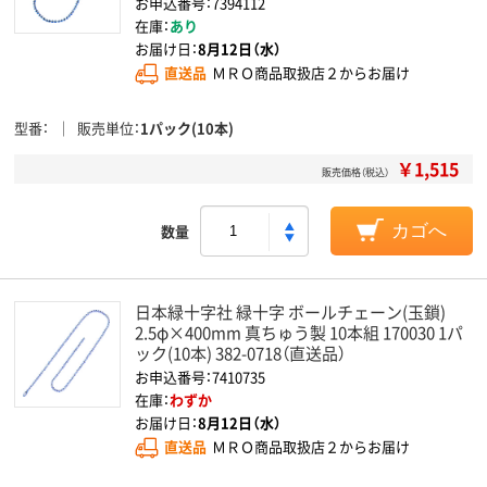
お申込番号：7394112
在庫：
あり
お届け日：
8月12日（水）
直送品
ＭＲＯ商品取扱店２からお届け
型番
販売単位
1パック(10本)
￥1,515
販売価格（税込）
数量
カゴへ
日本緑十字社 緑十字 ボールチェーン(玉鎖)
2.5φ×400mm 真ちゅう製 10本組 170030 1パ
ック(10本) 382-0718（直送品）
お申込番号：7410735
在庫：
わずか
お届け日：
8月12日（水）
直送品
ＭＲＯ商品取扱店２からお届け