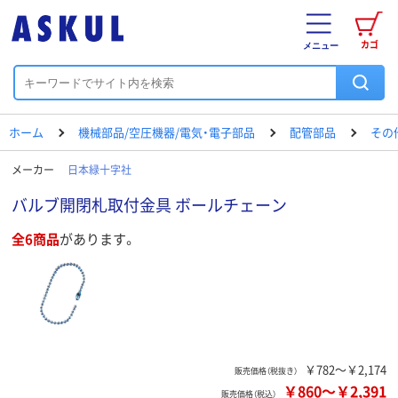
カゴ
メニュー
ホーム
機械部品/空圧機器/電気・電子部品
配管部品
その
メーカー
日本緑十字社
バルブ開閉札取付金具 ボールチェーン
全6商品
があります。
￥782～￥2,174
販売価格（税抜き）
￥860
～
￥2,391
販売価格（税込）