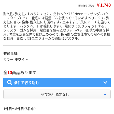
￥1,740
販売価格（税込）
耐久性、弾力性、すべりにくさにこだわったKAZENのナースサンダル<ク
ロスタイプ>です 靴底には軽量ゴムを使っているためすべりにくく、弾
力性に富み、強度、耐久性にも優れます。土ふまず、爪先にアーチを施して
あります バックベルトは着脱しやすく、足にぴったりフィットするア
ジャスターゴムを採用 足底面を包み込むフットベッド形状の中底を採
用。体重を足裏全体で受け止めるので、長時間の立ち仕事での足への負担
を軽減 白衣・介護ユニフォームの通販はアスクル。
共通仕様
カラー
ホワイト
全
10
商品あります
条件で絞り込む
並び替え：指定なし
1件目～8件目（8件中）