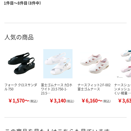
1件目～8件目（8件中）
人気の商品
フォーク クロスサンダ
富士ゴムナース カ】ホ
ナースフィット2 F-002
ナースシュ
ル 750
ワイト 23.5 750-1-
富士ゴムナース
ンメッシュ 
23.5…
くい 軽量 
￥1,570～
￥3,140
￥6,160～
￥3,6
（税込）
（税込）
（税込）