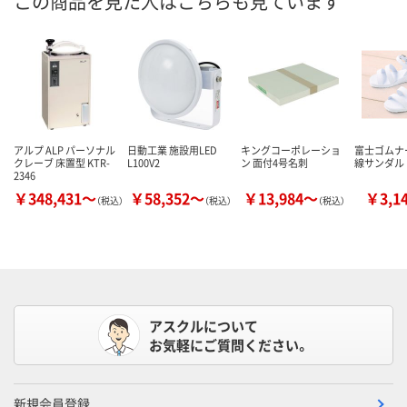
この商品を見た人はこちらも見ています
アルプ ALP パーソナル
日動工業 施設用LED
キングコーポレーショ
富士ゴムナ
クレーブ 床置型 KTR-
L100V2
ン 面付4号名刺
線サンダル 
2346
￥348,431～
￥58,352～
￥13,984～
￥3,1
（税込）
（税込）
（税込）
アスクルについて
お気軽にご質問ください。
新規会員登録