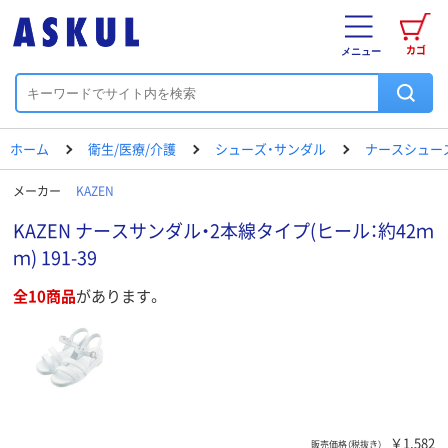
カゴ
メニュー
ホーム
衛生/医療/介護
シューズ・サンダル
ナースシュー
メーカー
KAZEN
KAZEN ナースサンダル・2本線タイプ(ヒール：約42ｍ
ｍ) 191-39
全10商品
があります。
￥1,582
販売価格（税抜き）