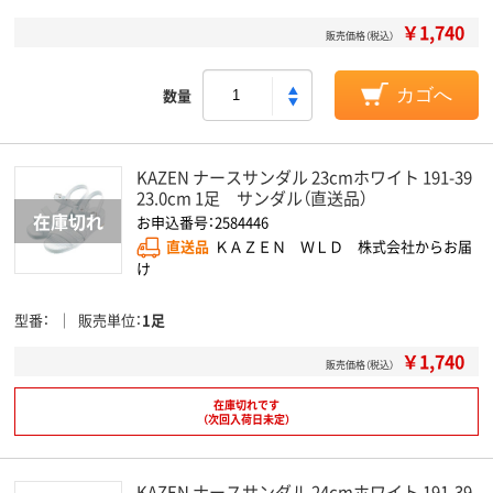
￥1,740
販売価格（税込）
数量
カゴへ
KAZEN ナースサンダル 23cmホワイト 191-39
23.0cm 1足 サンダル（直送品）
お申込番号：2584446
直送品
ＫＡＺＥＮ ＷＬＤ 株式会社からお届
け
型番
販売単位
1足
￥1,740
販売価格（税込）
在庫切れです
（次回入荷日未定）
KAZEN ナースサンダル 24cmホワイト 191-39