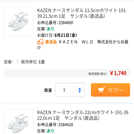
KAZEN ナースサンダル 21.5cmホワイト 191-
39 21.5cm 1足 サンダル（直送品）
お申込番号：2584400
在庫：
あり
お届け日：
8月21日（金）
直送品
ＫＡＺＥＮ ＷＬＤ 株式会社からお届
け
型番
販売単位
1足
￥1,740
販売価格（税込）
数量
カゴへ
KAZEN ナースサンダル 22cmホワイト 191-39
22.0cm 1足 サンダル（直送品）
お申込番号：2584428
在庫：
あり