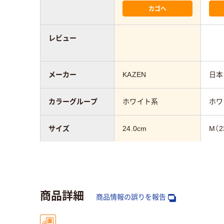
カゴへ
レビュー
メーカー
KAZEN
日本
カラーグループ
ホワイト系
ホワ
サイズ
24.0cm
M（2
対象
レディス
レデ
シューズ・サンダ
滑りにくい
商品詳細
ルの特徴
商品情報の誤りを報告