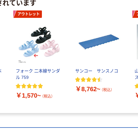
されています
アウトレット
本
フォーク 二本線サンダ
サンコー サンスノコ
ク
ル 759
￥8,762~
（税込）
￥1,570~
（税込）