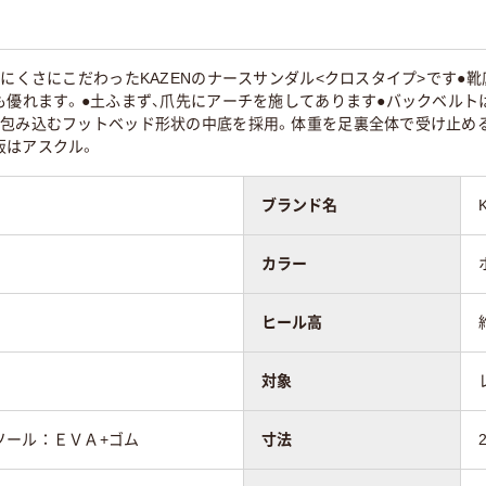
りにくさにこだわったKAZENのナースサンダル<クロスタイプ>です●
も優れます。●土ふまず、爪先にアーチを施してあります●バックベル
を包み込むフットベッド形状の中底を採用。体重を足裏全体で受け止める
販はアスクル。
ブランド名
カラー
ヒール高
対象
ソール：ＥＶＡ+ゴム
寸法