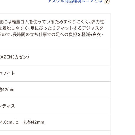
アスクル商品環境スコアとは
靴底には軽量ゴムを使っているためすべりにくく、弾力性
トは着脱しやすく、足にぴったりフィットするアジャスタ
ので、長時間の立ち仕事での足への負担を軽減●白衣・
KAZEN（カゼン）
ホワイト
約42mm
レディス
24.0cm、ヒール約42mm