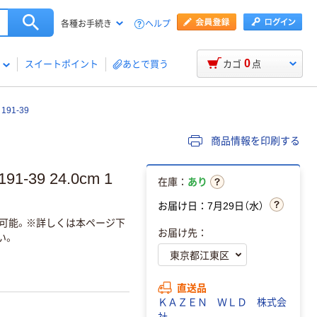
ヘルプ
各種お手続き
0
スイートポイント
あとで買う
カゴ
点
91-39
商品情報を印刷する
-39 24.0cm 1
在庫：
あり
お届け日：7月29日（水）
返品可能。※詳しくは本ページ下
お届け先：
い。
直送品
ＫＡＺＥＮ ＷＬＤ 株式会
社