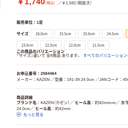
￥1,740
／￥1,582（税抜き）
（税込）
販売単位：1足
26.0cm
25.5cm
25.0cm
24.5cm
サイズ
23.0cm
22.5cm
22.0cm
21.5cm
この商品のバリエーション
「サイズ」違いで 全8商品 あります。
すべてのバリエーション
お申込番号：2584464
メーカー：KAZEN
／型番：191-39 24.0cm
／JANコード：456
商品詳細
ブランド名
KAZEN（カゼン）
／
ヒール高
約42mmcm
／
カ
24.0cm
／
ヒール高
約42mm
もっと見る