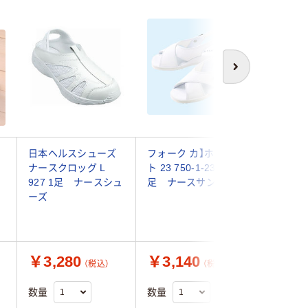
次へ
ー
日本ヘルスシューズ
フォーク カ】ホワイ
フォーク 
ナースクロッグ L
ト 23 750-1-23.0 1
ホワイト 2
927 1足 ナースシュ
足 ナースサンダル
27.0 
ーズ
ズ レデ
ズ（直送品
￥3,280
￥3,140
￥4,7
（税込）
（税込）
数量
数量
数量