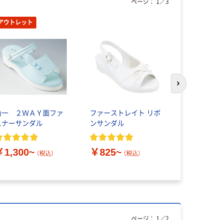
ページ：
1
／
3
アウトレット
次のスライド
山一 ２ＷＡＹ面ファ
ファーストレイト リボ
アイビッグ
スナーサンダル
ンサンダル
ー（ダブル
げなしテー
Carrot）
￥1,300~
￥825~
￥7,858
（税込）
（税込）
ページ：
1
／
2