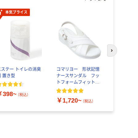
本気プライス
次のスライド
エステー トイレの消臭
コマリヨー 形状記憶
コピー用紙
剤 置き型
ナースサンダル フッ
〈FSC認証〉
トフォームフィット
用紙
クロスサンダル
￥398~
（税込）
￥1,720~
￥876~
（税込）