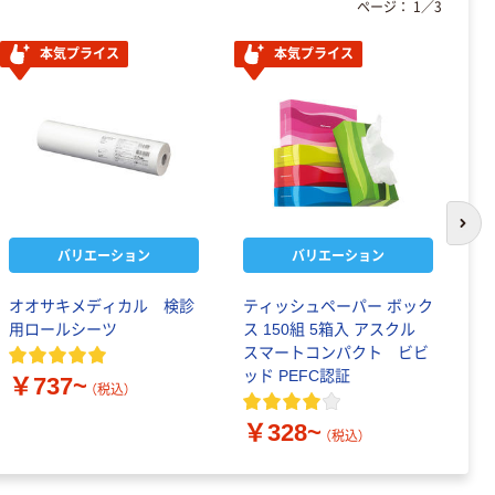
ページ：
1
／
3
本気プライス
本気プライス
次の
バリエーション
バリエーション
オオサキメディカル 検診
ティッシュペーパー ボック
蛍
用ロールシーツ
ス 150組 5箱入 アスクル
ル
スマートコンパクト ビビ
ン
ッド PEFC認証
￥737~
（税込）
￥
￥328~
（税込）