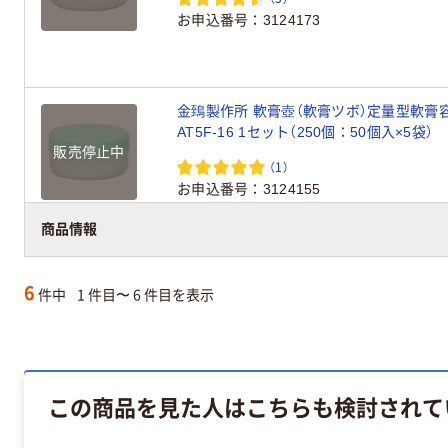
お申込番号
3124173
金鵄製作所 軟膏壺（軟膏ツボ）定量型軟膏容器
AT5F-16 1セット（250個：50個入×5袋）
販売停止中
（1）
お申込番号
3124155
商品情報
6
件中
1 件目〜 6 件目を表示
この商品を見た人はこちらも検討されて