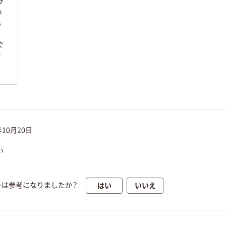
ク
い
る
セ
で
む
年10月20日
い
はい
いいえ
ーは参考になりましたか？