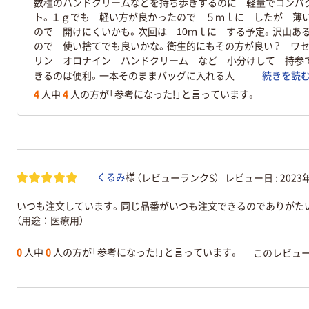
数種のハンドクリームなどを持ち歩きするのに 軽量でコンパ
ト。１ｇでも 軽い方が良かったので ５ｍｌに したが 薄
ので 開けにくいかも。次回は 10ｍｌに する予定。沢山あ
ので 使い捨てでも良いかな。衛生的にもその方が良い？ ワ
リン オロナイン ハンドクリーム など 小分けして 持参
きるのは便利。一本そのままバッグに入れる人……
続きを読
4
人中
4
人の方が「参考になった!」と言っています。
（レビューランクS）
レビュー日 :
2023
くるみ
様
いつも注文しています。同じ品番がいつも注文できるのでありがた
（用途：医療用）
0
人中
0
人の方が「参考になった!」と言っています。
このレビュ