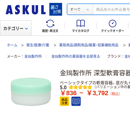
すべて
カテゴリー
履歴・再注文
マイカタログ
クイックオーダー
ホーム
衛生/医療/介護
薬局用品/調剤用品/服薬・投薬補助用品
メーカー
金鵄製作所
金鵄製作所の薬容器を全部見る
ブランド
金鵄
金鵄製作所 深型軟膏容器 5
ベーシックタイプの軟膏容器。底が丸
レビュー
5.0
（バリエーション中の最
￥836
~
￥3,792
（税込）