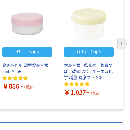
次の
バリエーション
バリエーション
金鵄製作所 深型軟膏容器
軟膏容器 軟膏壺 軟膏つ
軟
5mL AT5F
ぼ 軟膏ツボ ケーエム化
増
学 増量 丸底プラツボ
時
入
￥836~
（税込）
￥1,027~
（税込）
￥