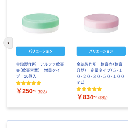
前のスライドへ
バリエーション
バリエーション
金鵄製作所 アルファ軟膏
金鵄製作所 軟膏壺（軟膏
壺（軟膏容器） 増量タイ
容器） 定量タイプ（５・１
プ 10個入
０・２０・３０・５０・１００
ｍL）
￥250~
（税込）
￥834~
（税込）