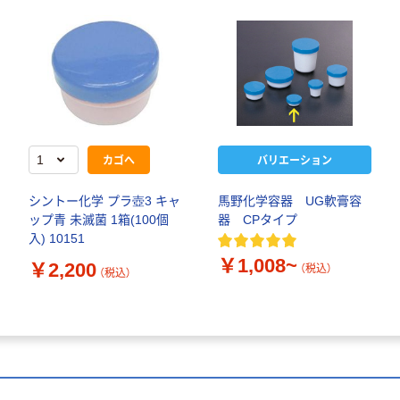
カゴへ
バリエーション
シントー化学 プラ壺3 キャ
馬野化学容器 UG軟膏容
ップ青 未滅菌 1箱(100個
器 CPタイプ
入) 10151
￥1,008~
￥2,200
（税込）
（税込）