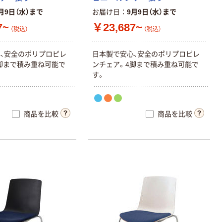
月9日（水）まで
お届け日
9月9日（水）まで
7~
￥23,687~
（税込）
（税込）
心
、
安
全
の
ポ
リ
プ
ロ
ピ
レ
日
本
製
で
安
心
、
安
全
の
ポ
リ
プ
ロ
ピ
レ
脚
ま
で
積
み
重
ね
可
能
で
ン
チ
ェ
ア
。
4
脚
ま
で
積
み
重
ね
可
能
で
す
。
商品を比較
商品を比較