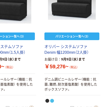
本気プライス
アスクル はたら
く ふせん
75×75mm
￥407~
（税込）
ーション一覧へ（3）
バリエーション一覧へ（3）
本気プライス
シ
ス
テ
ム
ソ
フ
ァ
オ
リ
バ
ー
シ
ス
テ
ム
ソ
フ
ァ
アスクル はたら
0
0
m
m
（
1
.
5
人
掛
）
D
e
n
i
m
幅
1
2
0
0
m
m
（
2
人
掛
）
く ふせん
50×15mm
月9日（水）まで
お届け日
9月9日（水）まで
￥386~
（税込）
0~
￥59,276~
（税込）
（税込）
富士フイルム
ニ
ー
ル
レ
ザ
ー
（
機
能
：
抗
デ
ニ
ム
調
ビ
ニ
ー
ル
レ
ザ
ー
（
機
能
：
抗
instax mini13
次
亜
塩
素
酸
）
を
使
用
し
た
菌
、
難
燃
、
耐
次
亜
塩
素
酸
）
を
使
用
し
た
INS MINI 13
フ
ァ
。
ボ
ッ
ク
ス
ソ
フ
ァ
。
￥12,100~
（税込）