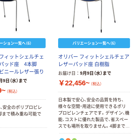
ーション一覧へ（6）
バリエーション一覧へ（6）
フ
ィ
ッ
ト
シ
ェ
ル
チ
ェ
オ
リ
バ
ー
フ
ィ
ッ
ト
シ
ェ
ル
チ
ェ
ア
パ
ッ
ド
座
4
本
脚
レ
ザ
ー
パ
ッ
ド
座
白
樹
脂
ビ
ニ
ー
ル
レ
ザ
ー
張
り
お届け日
9月9日（水）まで
月9日（水）まで
￥22,456~
（税込）
9~
（税込）
日
本
製
で
安
心
、
安
全
の
品
質
を
持
ち
、
様
々
な
空
間
・
用
途
に
使
用
で
き
る
ポ
リ
心
、
安
全
の
ポ
リ
プ
ロ
ピ
レ
プ
ロ
ピ
レ
ン
チ
ェ
ア
で
す
。
デ
ザ
イ
ン
、
機
脚
ま
で
積
み
重
ね
可
能
で
能
、
コ
ス
ト
に
優
れ
た
製
品
で
、
省
ス
ペ
ー
ス
で
も
場
所
を
取
り
ま
せ
ん
。
4
脚
ま
で
積
み
重
ね
可
能
。