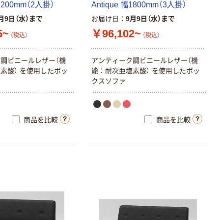
1
2
0
0
m
m
（
2
人
掛
）
A
n
t
i
q
u
e
幅
1
8
0
0
m
m
（
3
人
掛
）
月9日（水）まで
お届け日
9月9日（水）まで
5~
￥96,102~
（税込）
（税込）
ク
調
ビ
ニ
ー
ル
レ
ザ
ー
（
機
ア
ン
テ
ィ
ー
ク
調
ビ
ニ
ー
ル
レ
ザ
ー
（
機
塩
素
酸
）
を
使
用
し
た
ボ
ッ
能
：
耐
次
亜
塩
素
酸
）
を
使
用
し
た
ボ
ッ
ク
ス
ソ
フ
ァ
商品を比較
商品を比較