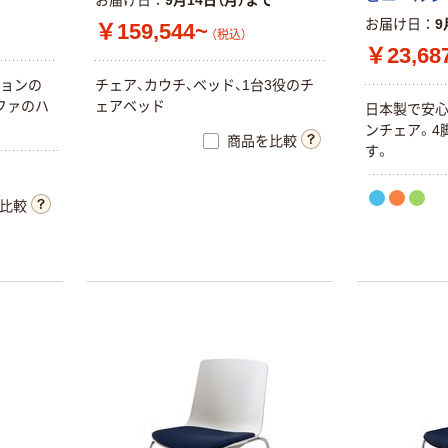
お届け日
9月14日（月）まで
お届け日
9
￥159,544~
（税込）
￥23,68
ョ
ン
の
チ
ェ
ア
、
カ
ウ
チ
、
ベ
ッ
ド
、
1
台
3
役
の
チ
フ
ァ
の
ハ
ェ
ア
ベ
ッ
ド
日
本
製
で
安
ン
チ
ェ
ア
。
4
商品を比較
す
。
比較