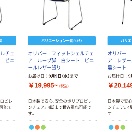
）
バリエーション一覧へ（6）
バリエ
ェ
ル
チ
ェ
オ
リ
バ
ー
フ
ィ
ッ
ト
シ
ェ
ル
チ
ェ
オ
リ
バ
ー
ト
ビ
ニ
ア
ル
ー
プ
脚
白
シ
ー
ト
ビ
ニ
ア
レ
ザ
ー
ー
ル
レ
ザ
ー
張
り
黒
シ
ー
ト
お届け日
9月9日（水）まで
お届け日
9
￥19,995~
￥20,14
（税込）
ロ
ピ
レ
日
本
製
で
安
心
、
安
全
の
ポ
リ
プ
ロ
ピ
レ
日
本
製
で
安
可
能
で
ン
チ
ェ
ア
。
4
脚
ま
で
積
み
重
ね
可
能
で
ン
チ
ェ
ア
。
4
す
。
す
。