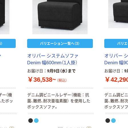
本気プライス
本気プライス
アスクル はたら
キングジム テプ
く ふせん 付箋
ラ TEPRA
75×25mm
PRO【純正】テー
プ 白ラベル
￥377~
￥914~
（税込）
（税込）
12mm幅 （黒文
）
バリエーション一覧へ（3）
バリエ
字）
本気プライス
本気プライス
ァ
オ
リ
バ
ー
シ
ス
テ
ム
ソ
フ
ァ
オ
リ
バ
ー
大塚製薬工場
トイレットペー
D
e
n
i
m
幅
6
0
0
m
m
（
1
人
掛
）
D
e
n
i
m
幅
9
経口補水液 オー
パー シングル
エスワン（OS-1）
120ｍ 再生紙
お届け日
9月9日（水）まで
お届け日
9
100% 6ロール
￥159~
￥470~
（税込）
（税込）
￥36,538~
￥42,29
リサイクル100
（税込）
芯あり FSC認
証
本気プライス
ザ
ー
（
機
デ
ニ
ム
調
ビ
ニ
ー
ル
レ
ザ
ー
（
機
能
：
抗
デ
ニ
ム
調
ビ
ニチバン セロテ
し
た
ボ
ッ
菌
、
難
燃
、
耐
次
亜
塩
素
酸
）
を
使
用
し
た
菌
、
難
燃
、
耐
ープ 大巻
ボ
ッ
ク
ス
ソ
フ
ァ
。
ボ
ッ
ク
ス
ソ
￥124~
（税込）