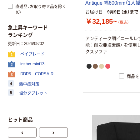
A
n
t
i
q
u
e
幅
6
0
0
m
m
（
1
人
直送品、お取り寄せ品を除く
お届け日
9月9日（水）まで
（0）
￥32,185~
（税込）
急上昇キーワード
ランキング
ア
ン
テ
ィ
ー
ク
調
ビ
ニ
ー
ル
レ
更新日：2026/08/02
能
：
耐
次
亜
塩
素
酸
）
を
使
用
ク
ス
ソ
フ
ァ
ベイブレード
1
instax mini13
2
DDR5 CORSAIR
3
商品を
4
熱中症対策
5
塩分タブレット
ヒット商品