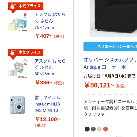
タカラトミー ベ
本気プライス
イブレード
アスクル はたら
￥1,400~
く ふせん
（税込）
75×75mm
￥407~
（税込）
人気商品
バリエーション一覧へ（5
富士フイルム
本気プライス
instax mini チェ
オ
リ
バ
ー
シ
ス
テ
ム
ソ
フ
アスクル はたら
キフィルム INS
A
n
t
i
q
u
e
コ
ー
ナ
ー
用
く ふせん
MINI JP1 1パッ
￥1,420
（税込）
50×15mm
ク（10枚入り）
お届け日
9月9日（水）まで
￥386~
（税込）
￥50,121~
カゴへ
（税込）
富士フイルム
ア
ン
テ
ィ
ー
ク
調
ビ
ニ
ー
ル
レ
オリジナル
instax mini13
能
：
耐
次
亜
塩
素
酸
）
を
使
用
INS MINI 13
乾電池 単3
ク
ス
ソ
フ
ァ
形 アルカリ乾
￥12,100~
電池 北欧パッ
（税込）
ケージ アスク
￥140~
（税込）
ルオリジナル