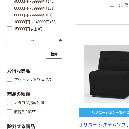
40000円～59999円（175）
商品を
60000円～79999円（121）
80000円～99999円（61）
100000円～149999円（33）
150000円以上（6）
〜
円
検索
お得な商品
アウトレット商品（27）
商品の種類
カタログ掲載品（6）
直送品（1037）
バリエーション一覧へ（5
オ
リ
バ
ー
シ
ス
テ
ム
ソ
フ
除外する商品