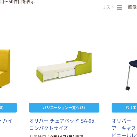
件目〜50件目を表示
リスト
画像
8）
バリエーション一覧へ（3）
バリエ
ァ
ハ
イ
オ
リ
バ
ー
チ
ェ
ア
ベ
ッ
ド
S
A
-
9
5
オ
リ
バ
ー
コ
ン
パ
ク
ト
サ
イ
ズ
ア
キ
ャ
ス
ビ
ニ
ー
ル
レ