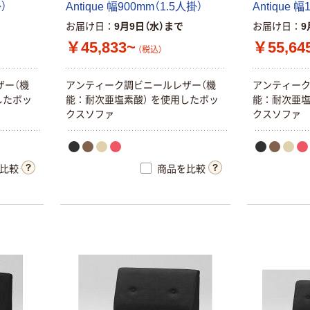
掛
）
A
n
t
i
q
u
e
幅
9
0
0
m
m
（
1
.
5
人
掛
）
A
n
t
i
q
u
e
幅
お届け日
9月9日（水）まで
お届け日
9
￥45,833~
￥55,64
（税込）
ザ
ー
（
機
ア
ン
テ
ィ
ー
ク
調
ビ
ニ
ー
ル
レ
ザ
ー
（
機
ア
ン
テ
ィ
ー
し
た
ボ
ッ
能
：
耐
次
亜
塩
素
酸
）
を
使
用
し
た
ボ
ッ
能
：
耐
次
亜
ク
ス
ソ
フ
ァ
ク
ス
ソ
フ
ァ
比較
商品を比較