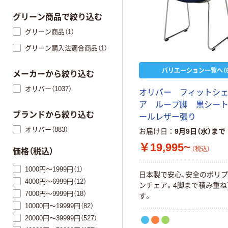
グリーン商品で絞り込む
グリーン商品（1）
グリーン購入法適合商品（1）
バリエーション一覧へ（6
メーカーから絞り込む
オリバー（1037）
オ
リ
バ
ー
フ
ィ
ッ
ト
シ
ア
ル
ー
プ
脚
黒
シ
ー
ブランドから絞り込む
ー
ル
レ
ザ
ー
張
り
オリバー（883）
お届け日
9月9日（水）まで
￥19,995~
（税込）
価格（税込）
1000円～1999円（1）
日
本
製
で
安
心
、
安
全
の
ポ
リ
プ
4000円～6999円（12）
ン
チ
ェ
ア
。
4
脚
ま
で
積
み
重
ね
7000円～9999円（18）
す
。
10000円～19999円（82）
20000円～39999円（527）