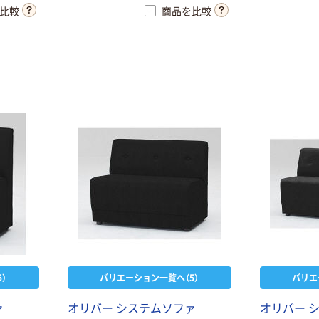
比較
商品を比較
）
バリエーション一覧へ（5）
バリエ
ァ
オ
リ
バ
ー
シ
ス
テ
ム
ソ
フ
ァ
オ
リ
バ
ー