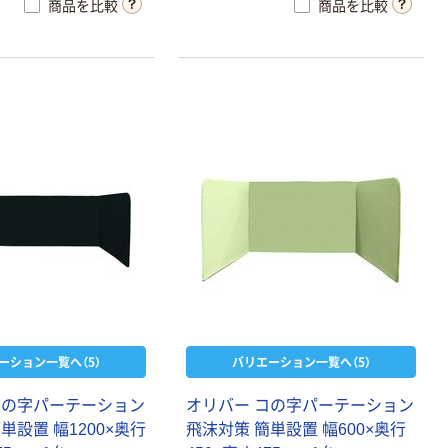
商品を比較
商品を比較
オリジナル
サントリー 伊右
衛門 「お茶、どう
ぞ。」 緑茶
￥528~
（税込）
富士フイルム チ
ェキ専用フィル
ム INSTAX MINI
WW2
￥1,580~
（税込）
ーション一覧へ（5）
バリエーション一覧へ（5）
コ
の
字
パ
ー
テ
ー
シ
ョ
ン
オ
リ
バ
ー
コ
の
字
パ
ー
テ
ー
シ
ョ
ン
簡
単
設
置
幅
1
2
0
0
×
奥
行
飛
沫
対
策
簡
単
設
置
幅
6
0
0
×
奥
行