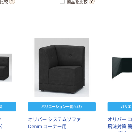
比較
商品を比較
本気プライス
アスクル トイ
レのおそうじシ
ート 大王製紙
共同企画 トイ
￥330~
（税込）
レクリーナー
トイレシート
オリジナル
本気プライス
アスクル フラッ
トファイル エコ
ノミータイプ
A4タテ(コクヨ
￥115~
（税込）
製造）
）
バリエーション一覧へ（3）
バリエ
ァ
オ
リ
バ
ー
シ
ス
テ
ム
ソ
フ
ァ
オ
リ
バ
ー
掛
）
D
e
n
i
m
コ
ー
ナ
ー
用
飛
沫
対
策