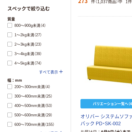
273
件（1,037商品）中
1
スペックで絞り込む
質量
800～900g未満（4）
1～2kg未満（27）
2～3kg未満（23）
3～4kg未満（39）
4～5kg未満（74）
すべて表示
幅：mm
200～300mm未満（4）
300～400mm未満（25）
バリエーション一覧へ（4
400～500mm未満（53）
500～600mm未満（29）
オ
リ
バ
ー
シ
ス
テ
ム
ソ
フ
バ
ッ
ク
P
D
・
S
K
-
0
0
2
600～700mm未満（155）