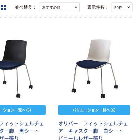
並べ替え：
表示件数：
ーション一覧へ（6）
バリエーション一覧へ（6）
フ
ィ
ッ
ト
シ
ェ
ル
チ
ェ
オ
リ
バ
ー
フ
ィ
ッ
ト
シ
ェ
ル
チ
ェ
タ
ー
脚
黒
シ
ー
ト
ア
キ
ャ
ス
タ
ー
脚
白
シ
ー
ト
ザ
ー
張
り
ビ
ニ
ー
ル
レ
ザ
ー
張
り