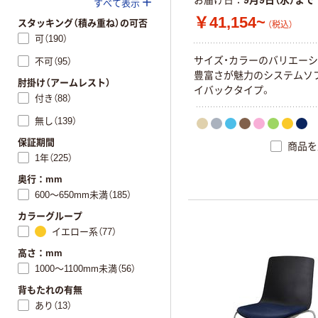
お届け日
9月9日（水）まで
すべて表示
￥41,154~
スタッキング（積み重ね）の可否
（税込）
可（190）
サ
イ
ズ
・
カ
ラ
ー
の
バ
リ
エ
ー
シ
不可（95）
豊
富
さ
が
魅
力
の
シ
ス
テ
ム
ソ
肘掛け（アームレスト）
イ
バ
ッ
ク
タ
イ
プ
。
付き（88）
無し（139）
保証期間
商品を
1年（225）
奥行：mm
600～650mm未満（185）
カラーグループ
イエロー系（77）
高さ：mm
1000～1100mm未満（56）
背もたれの有無
あり（13）