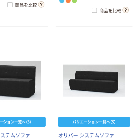
商品を比較
商品を比較
ーション一覧へ（5）
バリエーション一覧へ（5）
シ
ス
テ
ム
ソ
フ
ァ
オ
リ
バ
ー
シ
ス
テ
ム
ソ
フ
ァ