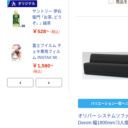
商品を
オリジナル
サントリー 伊右
本気プライス
衛門 「お茶、どう
【ガムテープ】ア
ぞ。」 緑茶
スクル 現場のチ
カラ 厚さ
￥528~
（税込）
0.22mm 布テー
￥145~
（税込）
プ
富士フイルム チ
ェキ専用フィル
オリジナル
ム INSTAX MINI
アスクル 「現場
WW2
￥1,580~
のチカラ」 養生
（税込）
テープ
￥358~
（税込）
バリエーション一覧へ（3
オ
リ
バ
ー
シ
ス
テ
ム
ソ
フ
D
e
n
i
m
幅
1
8
0
0
m
m
（
3
人