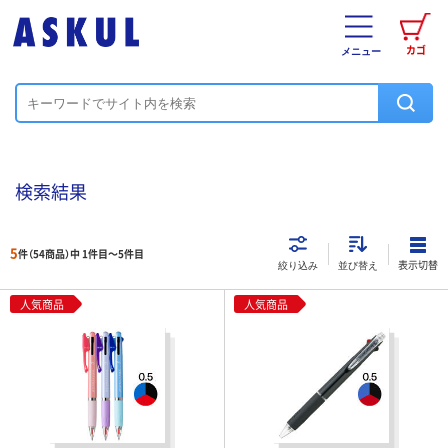
カゴ
メニュー
検索結果
5
件（54商品）中 1件目～
5
件目
表示切替
絞り込み
並び替え
人気商品
人気商品