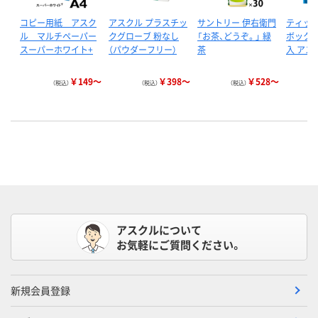
コピー用紙 アスク
アスクル プラスチッ
サントリー 伊右衛門
ティッ
ル マルチペーパー
クグローブ 粉なし
「お茶、どうぞ。」 緑
ボックス 
スーパーホワイト+
（パウダーフリー）
茶
入 アス
￥149～
￥398～
￥528～
（税込）
（税込）
（税込）
アスクルについて
お気軽にご質問ください。
新規会員登録