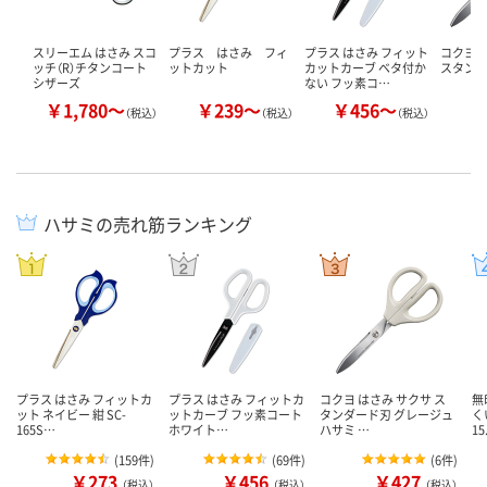
スリーエム はさみ スコ
プラス はさみ フィ
プラス はさみ フィット
コクヨ 
ッチ（R）チタンコート
ットカット
カットカーブ ベタ付か
スタンダ
シザーズ
ない フッ素コ…
￥1,780～
￥239～
￥456～
￥
（税込）
（税込）
（税込）
ハサミの売れ筋ランキング
プラス はさみ フィットカ
プラス はさみ フィットカ
コクヨ はさみ サクサ ス
無
ット ネイビー 紺 SC-
ットカーブ フッ素コート
タンダード刃 グレージュ
く
165S…
ホワイト…
ハサミ …
1
(
159件
)
(
69件
)
(
6件
)
￥273
￥456
￥427
（税込）
（税込）
（税込）