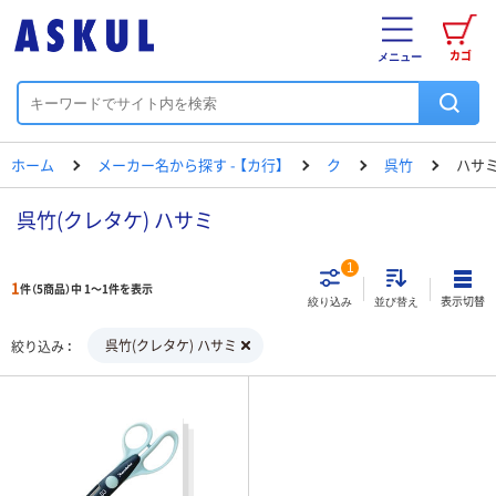
カゴ
メニュー
ホーム
メーカー名から探す - 【カ行】
ク
呉竹
ハサ
呉竹(クレタケ) ハサミ
1
1
件（5商品）中 1～1件を表示
表示切替
絞り込み
並び替え
呉竹(クレタケ) ハサミ
絞り込み