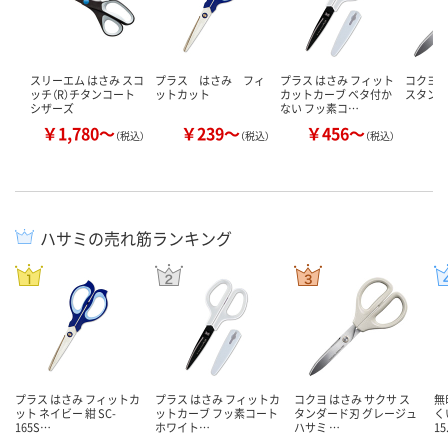
スリーエム はさみ スコ
プラス はさみ フィ
プラス はさみ フィット
コクヨ 
ッチ（R）チタンコート
ットカット
カットカーブ ベタ付か
スタンダ
シザーズ
ない フッ素コ…
￥1,780～
￥239～
￥456～
￥
（税込）
（税込）
（税込）
ハサミの売れ筋ランキング
プラス はさみ フィットカ
プラス はさみ フィットカ
コクヨ はさみ サクサ ス
無
ット ネイビー 紺 SC-
ットカーブ フッ素コート
タンダード刃 グレージュ
く
165S…
ホワイト…
ハサミ …
1