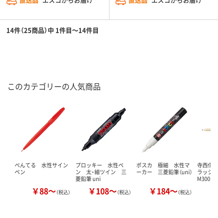
14件（25商品）中 1件目～14件目
このカテゴリーの人気商品
ぺんてる 水性サイン
プロッキー 水性ペ
ポスカ 極細 水性マ
寺西化学
ペン
ン 太・細ツイン 三
ーカー 三菱鉛筆（uni）
ラッション
菱鉛筆 uni
M300
￥88～
￥108～
￥184～
（税込）
（税込）
（税込）