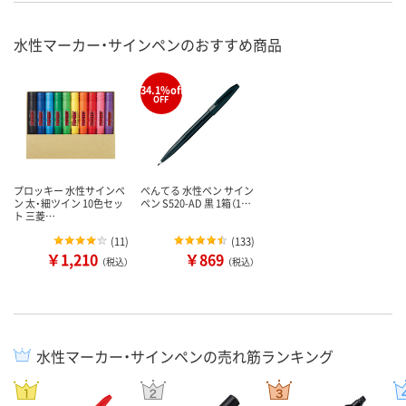
水性マーカー・サインペンのおすすめ商品
34.1%off
%
OFF
プロッキー 水性サインペ
ぺんてる 水性ペン サイン
ン 太・細ツイン 10色セッ
ペン S520-AD 黒 1箱（1…
ト 三菱…
(
11
)
(
133
)
￥1,210
￥869
（税込）
（税込）
水性マーカー・サインペンの売れ筋ランキング