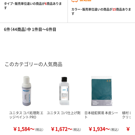
タイプ・販売単位違いの商品が
6
商品ありま
す
カラー・販売単位違いの商品が
15
商品ありま
す
6件（44商品）中 1件目～6件目
このカテゴリーの人気商品
ユニタス コバ処理剤 エ
ユニタス コバ仕上げ剤
日本紐釦貿易 本皮シー
植村 レ
ッジペイント PRO
ト
クリッ
￥1,584～
￥1,672～
￥1,934～
￥2
（税込）
（税込）
（税込）