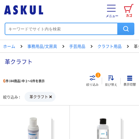
カゴ
メニュー
ホーム
事務用品/文房具
手芸用品
クラフト用品
革
革クラフト
1
6
件（44商品）中 1～6件を表示
表示切替
絞り込み
並び替え
革クラフト
絞り込み