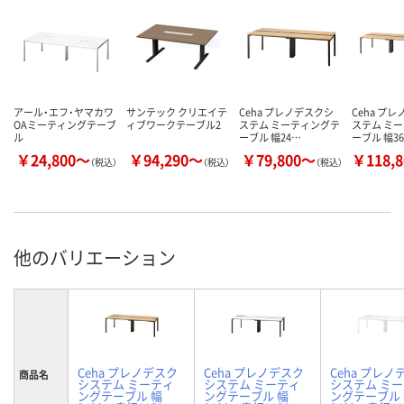
アール・エフ・ヤマカワ
サンテック クリエイテ
Ceha プレノデスクシ
Ceha プ
OAミーティングテーブ
ィブワークテーブル2
ステム ミーティングテ
ステム ミ
ル
ーブル 幅24…
ーブル 幅3
￥24,800～
￥94,290～
￥79,800～
￥118,
（税込）
（税込）
（税込）
他のバリエーション
Ceha プレノデスク
Ceha プレノデスク
Ceha プレノ
商品名
システム ミーティ
システム ミーティ
システム ミ
ングテーブル 幅
ングテーブル 幅
ングテーブル