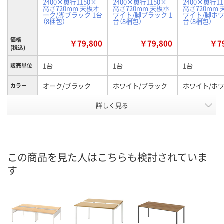
2400×奥行1150×
2400×奥行1150×
2400×奥行11
高さ720mm 天板オ
高さ720mm 天板ホ
高さ720mm
ーク/脚ブラック 1台
ワイト/脚ブラック 1
ワイト/脚ホワ
（8梱包）
台（8梱包）
台（8梱包）
価格
￥79,800
￥79,800
￥79
(税込)
1台
1台
1台
販売単位
オーク/ブラック
ホワイト/ブラック
ホワイト/ホ
カラー
お申込番
詳しく見る
E686044
E686039
E686036
号
在庫
お届け日
この商品を見た人はこちらも検討されていま
現在ご注文いただけ
現在ご注文いただけ
現在ご注文い
す
ません
ません
ません