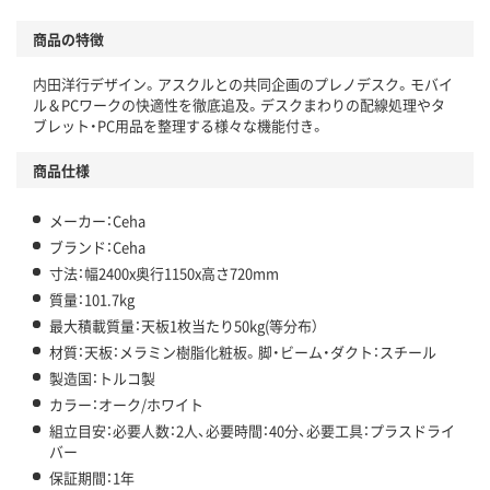
商品の特徴
内田洋行デザイン。アスクルとの共同企画のプレノデスク。モバイ
ル＆PCワークの快適性を徹底追及。デスクまわりの配線処理やタ
ブレット・PC用品を整理する様々な機能付き。
商品仕様
メーカー：Ceha
ブランド：Ceha
寸法：幅2400x奥行1150x高さ720mm
質量：101.7kg
最大積載質量：天板1枚当たり50kg(等分布）
材質：天板：メラミン樹脂化粧板。脚・ビーム・ダクト：スチール
製造国：トルコ製
カラー：オーク/ホワイト
組立目安：必要人数：2人、必要時間：40分、必要工具：プラスドライ
バー
保証期間：1年