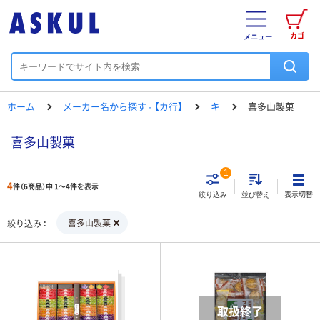
カゴ
メニュー
ホーム
メーカー名から探す - 【カ行】
キ
喜多山製菓
喜多山製菓
1
4
件（6商品）中 1～4件を表示
表示切替
絞り込み
並び替え
喜多山製菓
絞り込み