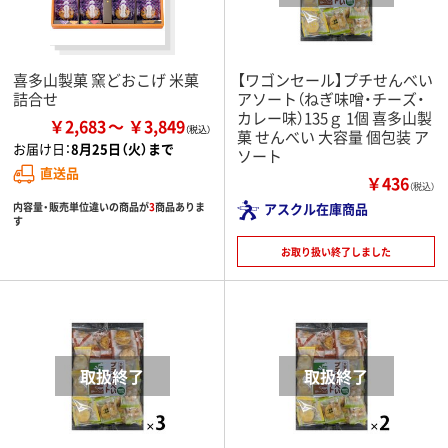
喜多山製菓 窯どおこげ 米菓
【ワゴンセール】プチせんべい
詰合せ
アソート（ねぎ味噌・チーズ・
カレー味）135ｇ 1個 喜多山製
￥2,683
￥3,849
菓 せんべい 大容量 個包装 ア
お届け日：
8月25日（火）まで
ソート
直送品
￥436
（税込）
内容量・販売単位違いの商品が
3
商品ありま
アスクル在庫商品
す
お取り扱い終了しました