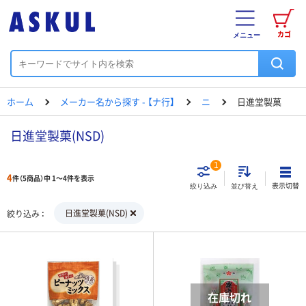
カゴ
メニュー
ホーム
メーカー名から探す - 【ナ行】
ニ
日進堂製菓
日進堂製菓(NSD)
1
4
件（5商品）中 1～4件を表示
表示切替
絞り込み
並び替え
日進堂製菓(NSD)
絞り込み