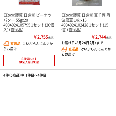
日進堂製菓 日進堂 ピーナツ
日進堂製菓 日進堂 豆千両 丹
バター 55gx20
波黒豆 1枚 x15
4904024105795 1セット(20個
4904024102428 1セット(15
入)（直送品）
個)（直送品）
￥2,755
￥2,744
（税込）
（税込）
お届け日：
8月24日（月）まで
直送品
けいぷらんにんぐか
らお届け
直送品
けいぷらんにんぐか
らお届け
在庫切れです
（次回入荷日未定）
4件（5商品）中 1件目～4件目