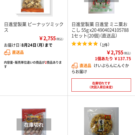
日進堂製菓 ピーナッツミック
日進堂製菓 日進堂 ミニ粟お
ス
こし 55g x20 4904024105788
1セット(20個)（直送品）
￥2,755
（税込）
（
）
1件
お届け日：
8月24日（月）まで
￥2,755
直送品
（税込）
1個あたり ￥137.75
内容量・販売単位違いの商品が
2
商品ありま
直送品
けいぷらんにんぐか
す
らお届け
在庫切れです
（次回入荷日未定）