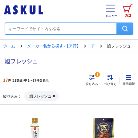
カゴ
メニュー
ホーム
メーカー名から探す - 【ア行】
ア
旭フレッシュ
旭フレッシュ
1
17
件（21商品）中 1～17件を表示
表示切替
絞り込み
並び替え
旭フレッシュ
絞り込み