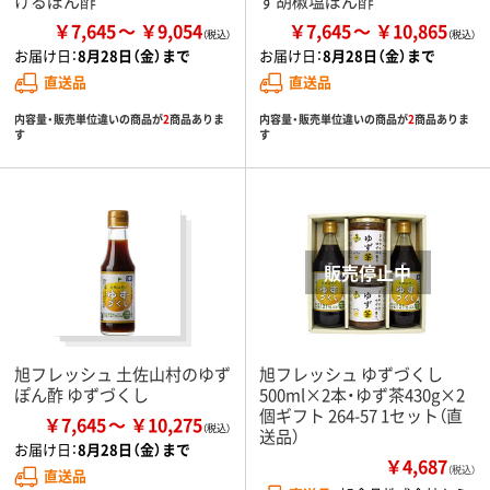
けるぽん酢
ず胡椒塩ぽん酢
￥7,645
￥9,054
￥7,645
￥10,865
お届け日：
8月28日（金）まで
お届け日：
8月28日（金）まで
直送品
直送品
内容量・販売単位違いの商品が
2
商品ありま
内容量・販売単位違いの商品が
2
商品ありま
す
す
旭フレッシュ 土佐山村のゆず
旭フレッシュ ゆずづくし
ぽん酢 ゆずづくし
500ml×2本・ゆず茶430g×2
個ギフト 264-57 1セット（直
￥7,645
￥10,275
送品）
お届け日：
8月28日（金）まで
￥4,687
（税込）
直送品