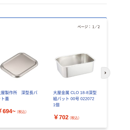
ページ：
1
／
2
次のスライド
大屋製作所 深型長バ
大屋金属 CLO 18-8深型
トーダイ U
ット蓋
組バット 00号 022072
ット 中子
1個
￥694~
￥2,084
（税込）
￥702
（税込）