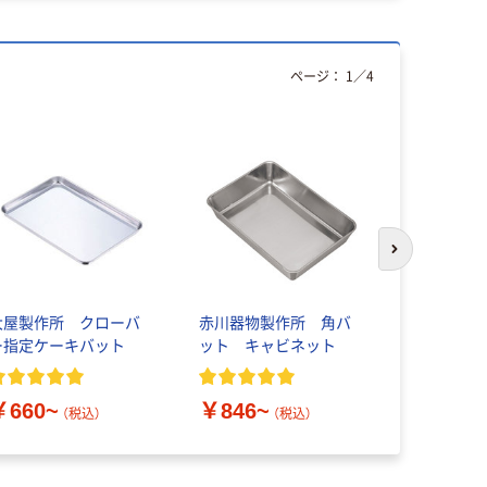
ページ：
1
／
4
次のスライド
大屋製作所 クローバ
赤川器物製作所 角バ
エンテック
ー指定ケーキバット
ット キャビネット
レン カラ
￥473~
￥660~
￥846~
（税込）
（税込）