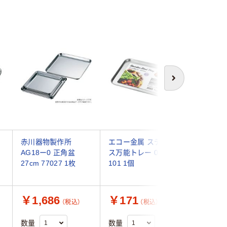
次へ
レ
赤川器物製作所
エコー金属 ステンレ
下村企販 
AG18ー0 正角盆
ス万能トレー 0321-
組 ステ
27cm 77027 1枚
101 1個
しらえ浅
347953 
￥1,686
￥171
￥1,1
（税込）
（税込）
数量
数量
数量