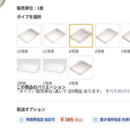
販売単位：1枚
タイプを選択
12号用
11号用
R号用
6号用
5号
2号用
1号用
0号用
この商品のバリエーション
「タイプ」「販売単位」違いで 全8商品 あります。
すべてのバリ
配送オプション
￥385
時間帯指定 指定可
置き場所指定 利用
（税込）