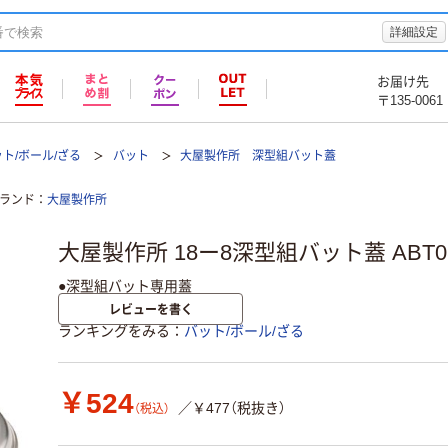
詳細設定
お届け先
〒135-0061
ト/ボール/ざる
バット
大屋製作所 深型組バット蓋
ランド
大屋製作所
大屋製作所 18ー8深型組バット蓋 ABT08
●深型組バット専用蓋
レビューを書く
ランキングをみる
バット/ボール/ざる
￥524
／￥477（税抜き）
（税込）