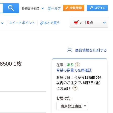
ヘルプ
各種お手続き
0
スイートポイント
あとで買う
カゴ
点
商品情報を印刷する
500 1枚
在庫：
あり
希望の数量で在庫確認
お届け日：今から
18時間0分
以内
のご注文で、
8月7日（金）
にお届け
お届け先：