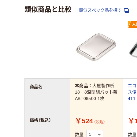
類似商品と比較
類似スペック品を探す
人
本商品：
大屋製作所
エコ
商品名
18ー8深型組バット蓋
ス便
ABT08500 1枚
411
￥524
￥1
価格（税込）
（税込）
数量
数量