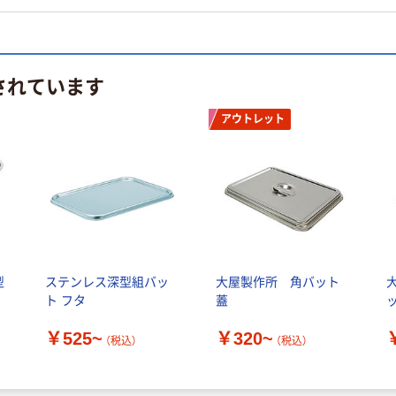
されています
アウトレット
型
ステンレス深型組バッ
大屋製作所 角バット
ト フタ
蓋
￥525~
￥320~
（税込）
（税込）