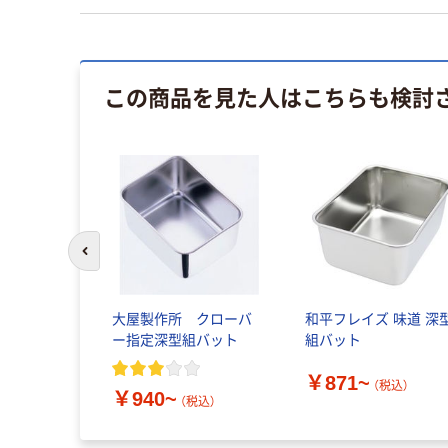
この商品を見た人はこちらも検討
前のスライドへ
大屋製作所 クローバ
和平フレイズ 味道 深
ー指定深型組バット
組バット
￥871~
（税込）
￥940~
（税込）