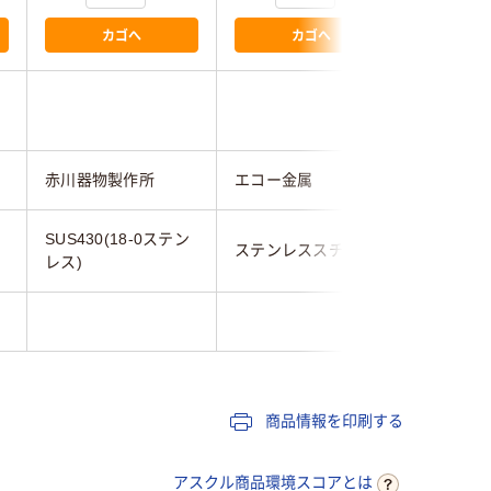
カゴへ
カゴへ
赤川器物製作所
エコー金属
下村企販
SUS430(18-0ステン
ステンレススチール
18-0ス
レス)
商品情報を印刷する
アスクル商品環境スコアとは