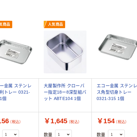
気商品
人気商品
ー金属 ステンレ
大屋製作所 クローバ
エコー金属 ステン
利トレー 0321-
ー指定18ー8深型組バ
ス角型切身トレー
 1個
ット ABTE104 1個
0321-315 1個
56
￥1,645
￥154
（税込）
（税込）
（税込）
数量
数量