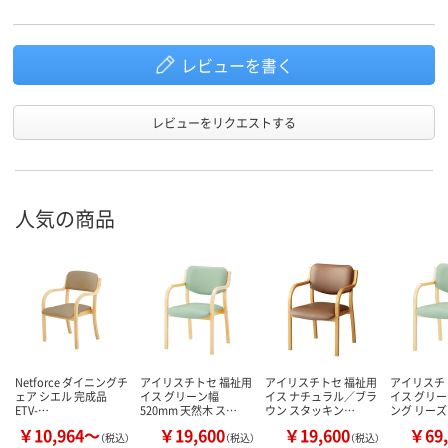
レビューを書く
レビューをリクエストする
人気の商品
Netforce ダイニングチ
アイリスチトセ 福祉用
アイリスチトセ 福祉用
アイリスチ
ェア シエル 完成品
イス グリーン幅
イス ナチュラル／ブラ
イス グリー
ETV-…
520mm 天然木 ス…
ウン スタッキン…
ング リー
￥10,964～
￥19,600
￥19,600
￥69,
（税込）
（税込）
（税込）