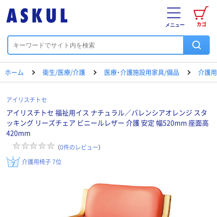
カゴ
メニュー
ホーム
衛生/医療/介護
医療・介護施設用家具/備品
介護用
アイリスチトセ
アイリスチトセ 福祉用イス ナチュラル／バレンシアオレンジ スタ
ッキング リーズチェア ビニールレザー 介護 安定 幅520mm 座面高
420mm
（
0
件のレビュー
）
介護用椅子 7位