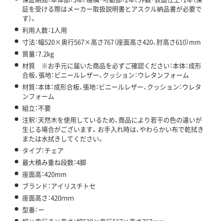
証を受ける際はメーカー取扱説明書とアスクル納品書が必要で
す）。
利用人数：1人用
寸法：幅520×奥行567×高さ767（座面高さ420、肘高さ610）mm
質量：7.2kg
材質 ※お手元に届いた商品を必ずご確認ください：本体：成形
合板、張地：ビニールレザー、クッション：ウレタンフォーム
材質：本体：成形合板、張地：ビニールレザー、クッション：ウレタ
ンフォーム
組立：不要
注釈：天然木を使用しているため、商品により若干の色の違いが
生じる場合がございます。お手入れ時は、やわらかい布で乾拭き
または水拭きしてください。
タイプ：チェア
最大積み重ね段数：4脚
座面高：420mm
ブランド：アイリスチトセ
座面高さ：420ｍｍ
型番：ー