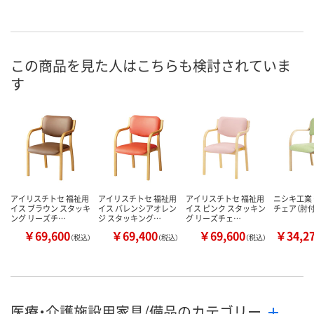
この商品を見た人はこちらも検討されていま
す
アイリスチトセ 福祉用
アイリスチトセ 福祉用
アイリスチトセ 福祉用
ニシキ工業
イス ブラウン スタッキ
イス バレンシアオレン
イス ピンク スタッキン
チェア（肘付）
ング リーズチ…
ジ スタッキング…
グ リーズチェ…
￥69,600
￥69,400
￥69,600
￥34,2
（税込）
（税込）
（税込）
医療・介護施設用家具/備品のカテゴリー