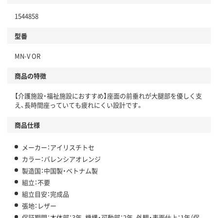
1544858
型番
MN-V OR
商品の特徴
【介護施設・福祉施設におすすめ】座面の前垂れが大腿部を優しく支
え、長時間座っていても疲れにくい設計です。
商品仕様
メーカー：アイリスチトセ
カラー：バレンシアオレンジ
製造国：中国製・ベトナム製
組立：不要
組立目安：完成品
張地：レザー
保証期間：本体部：3年、機構・可動部：2年、外観・表面仕上：1年（保