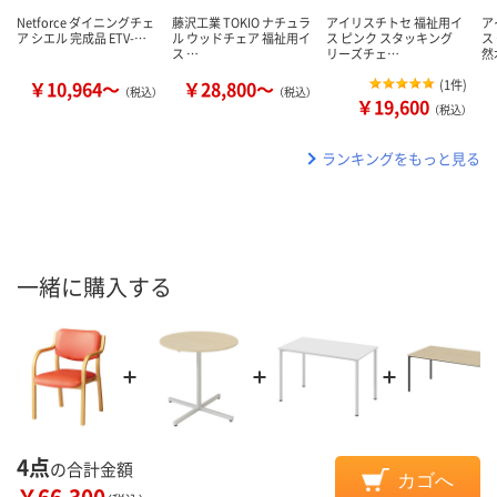
Netforce ダイニングチェ
藤沢工業 TOKIO ナチュラ
アイリスチトセ 福祉用イ
ア
ア シエル 完成品 ETV-…
ル ウッドチェア 福祉用イ
ス ピンク スタッキング
ス
ス …
リーズチェ…
然
￥10,964～
￥28,800～
(
1件
)
（税込）
（税込）
￥19,600
（税込）
ランキングをもっと見る
一緒に購入する
4点
の合計金額
カゴへ
￥66,300