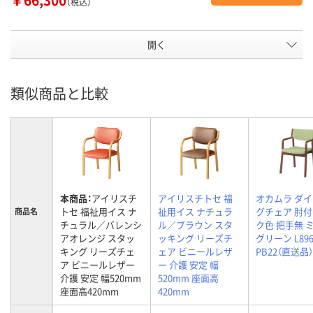
（税込）
開く
類似商品と比較
本商品：
アイリスチ
アイリスチトセ 福
オカムラ ダ
トセ 福祉用イス ナ
祉用イス ナチュラ
グチェア 肘付
商品名
チュラル／バレンシ
ル／ブラウン スタ
ク色 把手無 
アオレンジ スタッ
ッキング リーズチ
グリーン L896
キング リーズチェ
ェア ビニールレザ
PB22（直送品）
ア ビニールレザー
ー 介護 安定 幅
介護 安定 幅520mm
520mm 座面高
座面高420mm
420mm