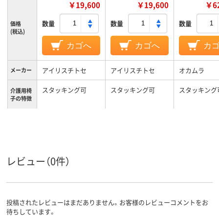
￥19,600
￥19,600
￥62
数量
数量
数量
価格
(税込)
カゴへ
カゴへ
カ
アイリスチトセ
アイリスチトセ
オカムラ
メーカー
スタッキング可
スタッキング可
スタッキング
介護用椅
子の特徴
組み立て
完成品
完成品
／完成品
7.2kg
7.2kg
7.2kg
質量
レビュー（0件）
カラーグ
オレンジ系
ブラウン系
グリーン系
ループ
投稿されたレビューはまだありません。お客様のレビューコメントをお
待ちしています。