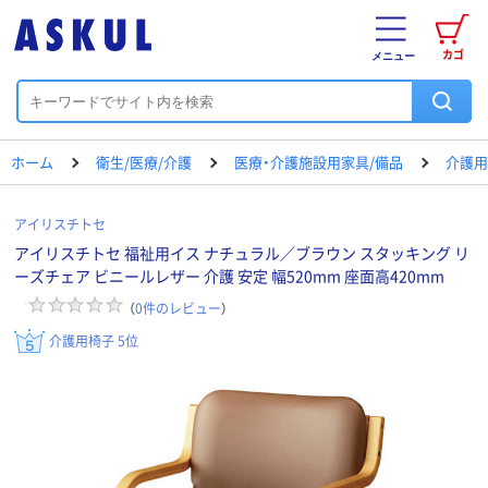
カゴ
メニュー
ホーム
衛生/医療/介護
医療・介護施設用家具/備品
介護用
アイリスチトセ
アイリスチトセ 福祉用イス ナチュラル／ブラウン スタッキング リ
ーズチェア ビニールレザー 介護 安定 幅520mm 座面高420mm
（
0
件のレビュー
）
介護用椅子 5位