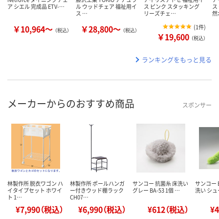
ア シエル 完成品 ETV-…
ル ウッドチェア 福祉用イ
ス ピンク スタッキング
ス
ス …
リーズチェ…
然
￥10,964～
￥28,800～
(
1件
)
（税込）
（税込）
￥19,600
（税込）
ランキングをもっと見る
メーカーからのおすすめ商品
スポンサー
林製作所 脱衣ワゴン ハ
林製作所 ポールハンガ
サンコー 抗菌糸 床洗い
サンコー B
イタイプセット ホワイ
ー付きウッド棚ラック
グレー BA-53 1個 …
洗い シ
ト 1…
CH07…
¥7,990（税込）
¥6,990（税込）
¥612（税込）
¥