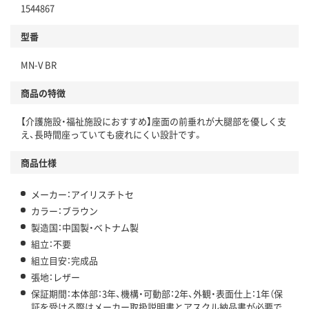
1544867
型番
MN-V BR
商品の特徴
【介護施設・福祉施設におすすめ】座面の前垂れが大腿部を優しく支
え、長時間座っていても疲れにくい設計です。
商品仕様
メーカー：アイリスチトセ
カラー：ブラウン
製造国：中国製・ベトナム製
組立：不要
組立目安：完成品
張地：レザー
保証期間：本体部：3年、機構・可動部：2年、外観・表面仕上：1年（保
証を受ける際はメーカー取扱説明書とアスクル納品書が必要で