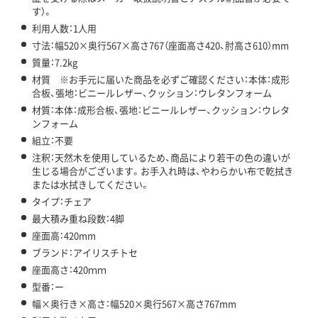
す）。
利用人数：1人用
寸法：幅520×奥行567×高さ767（座面高さ420、肘高さ610）mm
質量：7.2kg
材質 ※お手元に届いた商品を必ずご確認ください：本体：成形
合板、張地：ビニールレザー、クッション：ウレタンフォーム
材質：本体：成形合板、張地：ビニールレザー、クッション：ウレタ
ンフォーム
組立：不要
注釈：天然木を使用しているため、商品により若干の色の違いが
生じる場合がございます。お手入れ時は、やわらかい布で乾拭き
または水拭きしてください。
タイプ：チェア
最大積み重ね段数：4脚
座面高：420mm
ブランド：アイリスチトセ
座面高さ：420ｍｍ
型番：ー
幅×奥行き×高さ：幅520×奥行567×高さ767mm