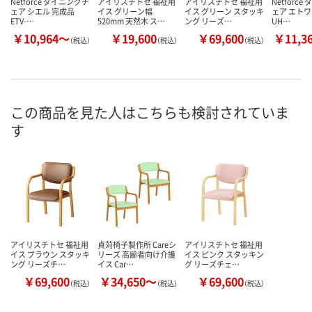
Netforce ダイニングチ
アイリスチトセ 福祉用
アイリスチトセ 福祉用
Netforc
ェア シエル 完成品
イス グリーン幅
イス グリーン スタッキ
ェア エトワ
ETV-…
520mm 天然木 ス…
ング リーズ…
UH…
￥10,964～
￥19,600
￥69,600
￥11,3
（税込）
（税込）
（税込）
この商品を見た人はこちらも検討されていま
す
アイリスチトセ 福祉用
貞苅椅子製作所 Careシ
アイリスチトセ 福祉用
イス ブラウン スタッキ
リーズ 高齢者向け介護
イス ピンク スタッキン
ング リーズチ…
イス Car…
グ リーズチェ…
￥69,600
￥34,650～
￥69,600
（税込）
（税込）
（税込）