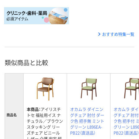
おすすめ特集一覧
類似商品と比較
本商品：
アイリスチ
オカムラ ダイニン
オカムラ ダ
トセ 福祉用イス ナ
グチェア 肘付 ダー
グチェア 肘付
商品名
チュラル／ブラウン
ク色 把手無 ミント
ク色 把手付 
スタッキング リー
グリーン L896EA-
グリーン L896
ズチェア ビニール
PB22（直送品）
PB22（直送品）
レザー 介護 安定 幅