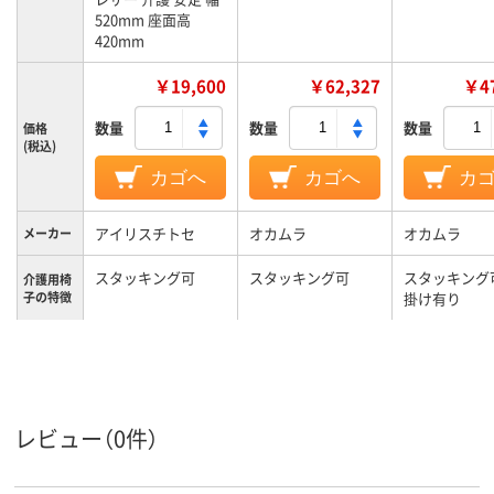
520mm 座面高
420mm
￥19,600
￥62,327
￥47
数量
数量
数量
価格
(税込)
カゴへ
カゴへ
カ
アイリスチトセ
オカムラ
オカムラ
メーカー
スタッキング可
スタッキング可
スタッキング
介護用椅
子の特徴
掛け有り
組み立て
完成品
／完成品
7.2kg
7.2kg
7.1kg
質量
レビュー（0件）
カラーグ
ブラウン系
グリーン系
グリーン系
ループ