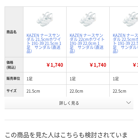
商品名
KAZEN ナースサン
KAZEN ナースサン
KAZEN ナー
ダル 21.5cmホワイ
ダル 22cmホワイト
ダル 22.5c
ト 191-39 21.5cm 1
191-39 22.0cm 1
ト 191-39 22.
足 サンダル（直送
足 サンダル（直送
足 サンダル
品）
品）
品）
価格
￥1,740
￥1,740
￥1
(税込)
1足
1足
1足
販売単位
21.5cm
22.0cm
22.5cm
サイズ
お申込番
詳しく見る
2584400
2584428
2584437
号
あり
あり
あり
在庫
8月24日（月）
8月24日（月）
8月24日（月）
お届け日
この商品を見た人はこちらも検討されていま