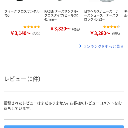
フォーク クロスサンダル
KAZEN ナースサンダル・
日本ヘルスシューズ ナ
キ
750
クロスタイプ(ヒール：約
ースシューズ ナースク
正
41ｍｍ…
ロッグNo.92…
￥3,820～
（税込）
￥3,140～
￥3,280～
（税込）
（税込）
ランキングをもっと見る
レビュー（0件）
投稿されたレビューはまだありません。お客様のレビューコメントをお
待ちしています。