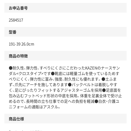
お申込番号
2584517
型番
191-39 26.0cm
商品の特徴
●耐久性、弾力性、すべりにくさにこだわったKAZENのナースサン
ダル<クロスタイプ>です●靴底には軽量ゴムを使っているためす
べりにくく、弾力性に富み、強度、耐久性にも優れます。●土ふま
ず、爪先にアーチを施してあります●バックベルトは着脱しやす
く、足にぴったりフィットするアジャスターゴムを採用●足底面を
包み込むフットベッド形状の中底を採用。体重を足裏全体で受け止
めるので、長時間の立ち仕事での足への負担を軽減●白衣・介護ユ
ニフォームの通販はアスクル。
商品仕様