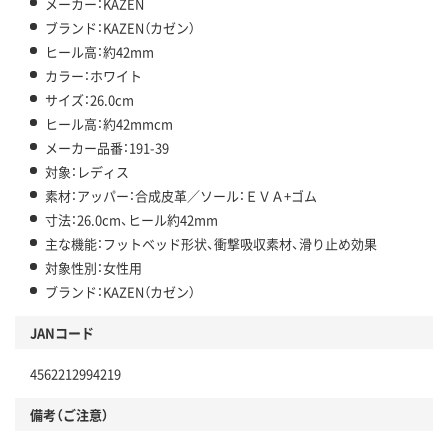
メーカー：KAZEN
ブランド：KAZEN（カゼン）
ヒール高：約42mm
カラー：ホワイト
サイズ：26.0cm
ヒール高：約42mmcm
メーカー品番：191-39
対象：レディス
素材：アッパー：合成皮革／ソール：ＥＶＡ+ゴム
寸法：26.0cm、ヒール約42mm
主な機能：フットベッド形状、衝撃吸収素材、滑り止め効果
対象性別：女性用
ブランド：KAZEN（カゼン）
JANコード
4562212994219
備考（ご注意）