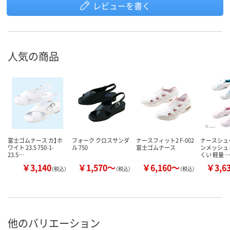
レビューを書く
人気の商品
富士ゴムナース カ】ホ
フォーク クロスサンダ
ナースフィット2 F-002
ナースシュ
ワイト 23.5 750-1-
ル 750
富士ゴムナース
ンメッシュ 
23.5…
くい 軽量 
￥3,140
￥1,570～
￥6,160～
￥3,6
（税込）
（税込）
（税込）
他のバリエーション