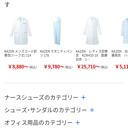
す
数量
数量
数量
カゴへ
カゴへ
カ
KAZEN メンズコード診
KAZEN マタニティパン
KAZEN レディス診察
KAZEN 
察衣(ハーフ丈) 114
ツ 178
衣 KZN410-10 医療
薬局衣 ハ
白衣 1…
￥8,880～
￥9,780～
￥25,710～
￥5,1
（税込）
（税込）
（税込）
ナースシューズのカテゴリー
シューズ・サンダルのカテゴリー
オフィス用品のカテゴリー